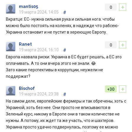
+
mantis05
0
19 марта 2024, 14:05
#
Вкратце: ЕС- нужна сильная рука и сильная нога: чтобы
можно было постоять на коленях, в надежде что рабсею-
Украина остановит и не пустит в хереющую Европу.
+
Ranet
0
19 марта 2024, 16:10
#
Европа назвала риски: Украина в ЕС будет решать, а ЕС это
оплачивать. А то они вчера этого не знали. 😂
Зато какие перспективы в коррупции, неужели не
поддержат?
+
Bischof
+30
19 марта 2024, 23:38
#
На самом деле, европейские фермеры и так обречены, хоть с
Украиной, хоть без нее. Они просто не вписываются в
Зеленый курс, никому в Европе они в таком количестве не
нужны. А потому, их ждет та же участь, что и шахтеров.
Украина просто удачно подвернулась, поэтому ее можно