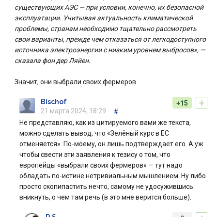
существующих АЭС — при условии, конечно, их безопасной
эксплуатации. Учитывая актуальность климатической
проблемы, странам необходимо тщательно рассмотреть
свои варианты, прежде чем отказаться от легкодоступного
источника электроэнергии с низким уровнем выбросов», —
сказала фон дер Ляйен.
Значит, они выбрали своих фермеров.
+
Bischof
+15
21 марта 2024, 18:29
#
Не представляю, как из цитируемого вами же текста,
можно сделать вывод, что «Зелёный курс в ЕС
отменяется». По-моему, он лишь подтверждает его. А уж
чтобы свести эти заявления к тезису о том, что
европейцы «выбрали своих фермеров» — тут надо
обладать по-истине нетривиальным мышлением. Ну либо
просто скопипастить нечто, самому не удосужившись
вникнуть, о чем там речь (в это мне верится больше).