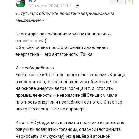
+
R S
0
21 марта 2024, 21:17
#
«…тут надо обладать по-истине нетривиальным
мышлением.»
Благодарю за признание моих нетривиальных
способностей!))
Объясню очень просто: атомная и «зелёная»
энергетика — это антагонисты. Точка.
И от себя добавлю.
Ещё в конце 60-х гг. прошлого века академик Капица
в своем докладе очень доходчиво объяснил, что
на основе энергии ветра, солнца и т. д. строить
промышленность — невозможно!!! Слишком мала
плотность энергии и нестабилен её поток. С тех пор
никто его слова так и не опроверг.
И вот в ЕС убедились в этом на практике и прилюдно
озвучили возврат к «грязной», опасной (вспомните
Чернобыль и Фукусиму), но
дешёвой
атомной