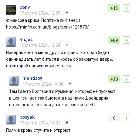
+
bonv
+15
19 марта 2024, 12:05
#
Фінансова криза. Політика як бізнес:)
https://minfin.com.ua/blogs/bonv/121870/
+
Riojas
+89
19 марта 2024, 12:24
#
Наверное нет в мире другой страны, которая будет
одиннадцать лет биться в кровь об закрытую дверь,
на которой написано «мест нет»…
+
mantis05
+30
19 марта 2024, 14:06
#
Там где-то Болгария и Румыния, которых не пускают
в шенген- вот так бьются, а над ними Швейцария
потешается, которая даже не состоит в ЕС.
+
bosyak
0
19 марта 2024, 14:02
#
Прям в кровь.стучите и откроют