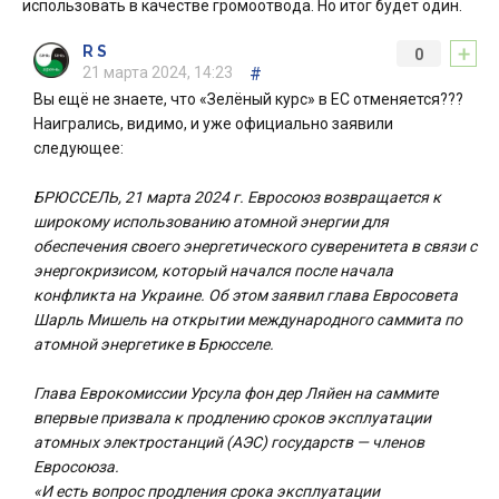
использовать в качестве громоотвода. Но итог будет один.
+
R S
0
21 марта 2024, 14:23
#
Вы ещё не знаете, что «Зелёный курс» в ЕС отменяется???
Наигрались, видимо, и уже официально заявили
следующее:
БРЮССЕЛЬ, 21 марта 2024 г. Евросоюз возвращается к
широкому использованию атомной энергии для
обеспечения своего энергетического суверенитета в связи с
энергокризисом, который начался после начала
конфликта на Украине. Об этом заявил глава Евросовета
Шарль Мишель на открытии международного саммита по
атомной энергетике в Брюсселе.
Глава Еврокомиссии Урсула фон дер Ляйен на саммите
впервые призвала к продлению сроков эксплуатации
атомных электростанций (АЭС) государств — членов
Евросоюза.
«И есть вопрос продления срока эксплуатации