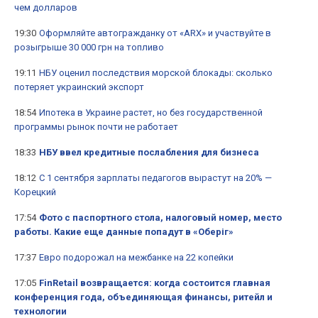
чем долларов
19:30
Оформляйте автогражданку от «ARX» и участвуйте в
розыгрыше 30 000 грн на топливо
19:11
НБУ оценил последствия морской блокады: сколько
потеряет украинский экспорт
18:54
Ипотека в Украине растет, но без государственной
программы рынок почти не работает
18:33
НБУ ввел кредитные послабления для бизнеса
18:12
С 1 сентября зарплаты педагогов вырастут на 20% —
Корецкий
17:54
Фото с паспортного стола, налоговый номер, место
работы. Какие еще данные попадут в «Оберіг»
17:37
Евро подорожал на межбанке на 22 копейки
17:05
FinRetail возвращается: когда состоится главная
конференция года, объединяющая финансы, ритейл и
технологии