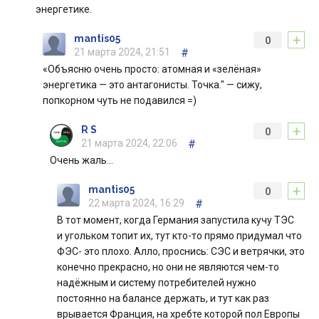
энергетике.
+
mantis05
0
21 марта 2024, 21:51
#
«Объясню очень просто: атомная и «зелёная»
энергетика — это антагонисты. Точка." — сижу,
попкорном чуть не подавился =)
+
R S
0
21 марта 2024, 22:06
#
Очень жаль…
+
mantis05
0
22 марта 2024, 16:29
#
В тот момент, когда Германия запустила кучу ТЭС
и угольком топит их, тут кто-то прямо придумал что
ФЭС- это плохо. Алло, проснись: СЭС и ветрячки, это
конечно прекрасно, но они не являются чем-то
надёжным и систему потребителей нужно
постоянно на балансе держать, и тут как раз
врывается Франция, на хребте которой пол Европы