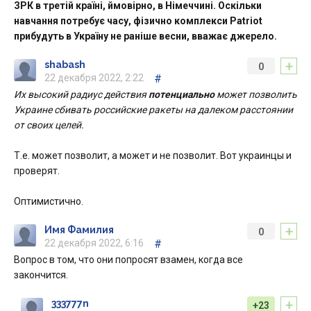
ЗРК в третій країні, ймовірно, в Німеччині. Оскільки
навчання потребує часу, фізично комплекси Patriot
прибудуть в Україну не раніше весни, вважає джерело.
+
shabash
0
22 декабря 2022, 2:22
#
Их высокий радиус действия
потенциально
может позволить
Украине сбивать российские ракеты на далеком расстоянии
от своих целей.
Т.е. может позволит, а может и не позволит. Вот украинцы и
проверят.
Оптимистично.
+
Имя Фамилия
0
22 декабря 2022, 6:16
#
Вопрос в том, что они попросят взамен, когда все
закончится.
+
333777n
+23