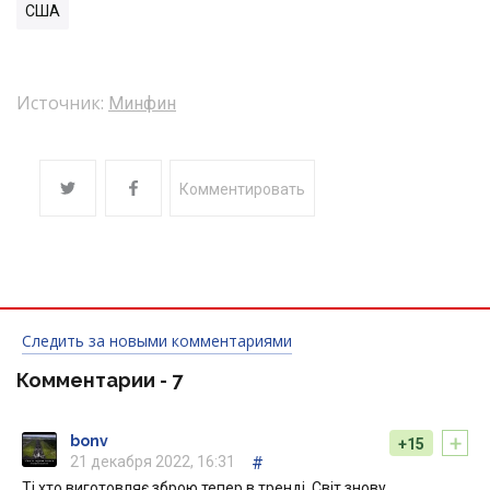
США
Источник:
Минфин
Комментировать
Следить за новыми комментариями
Комментарии -
7
+
bonv
+15
21 декабря 2022, 16:31
#
Ті хто виготовляє зброю тепер в тренді. Світ знову