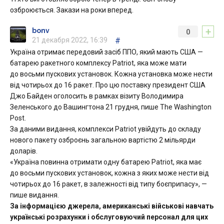
озброюється. Закази на роки вперед.
+
bonv
0
21 декабря 2022, 16:39
#
Україна отримає передовий засіб ППО, який мають США —
батарею ракетного комплексу Patriot, яка може мати
до восьми пускових установок. Кожна установка може нести
від чотирьох до 16 ракет. Про цю поставку президент США
Джо Байден оголосить в рамках візиту Володимира
Зеленського до Вашингтона 21 грудня, пише The Washington
Post.
За даними видання, комплекси Patriot увійдуть до складу
нового пакету озброєнь загальною вартістю 2 мільярди
доларів.
«Україна повинна отримати одну батарею Patriot, яка має
до восьми пускових установок, кожна з яких може нести від
чотирьох до 16 ракет, в залежності від типу боєприпасу», —
пише видання.
За інформацією джерела, американські військові навчать
українські розрахунки і обслуговуючий персонал для цих