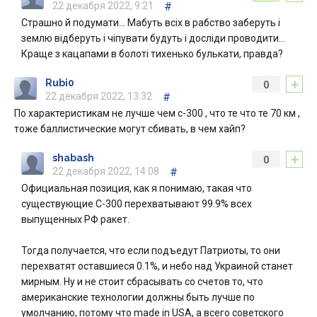
22 декабря 2022, 9:21
#
Страшно й подумати… Мабуть всіх в рабство заберуть і
землю відберуть і чіпувати будуть і досліди проводити…
Краще з кацапами в болоті тихенько булькати, правда?
+
Rubi0
0
22 декабря 2022, 13:32
#
По характеристикам не лучше чем с-300 , что те что те 70 км ,
тоже баллистические могут сбивать, в чем хайп?
+
shabash
0
22 декабря 2022, 14:08
#
Официальная позиция, как я понимаю, такая что
существующие С-300 перехватывают 99.9% всех
выпущенных РФ ракет.
Тогда получается, что если подъедут Патриоты, то они
перехватят оставшиеся 0.1%, и небо над Украиной станет
мирным. Ну и не стоит сбрасывать со счетов то, что
американские технологии должны быть лучше по
умолчанию, потому что made in USA, а всего советского