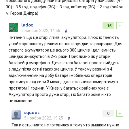
з особистого досвіду, най витриваліші батареї у лайфселл(4-
3G)– 3.5 год, водафон(3G) – 3 год, київстар(3G) – 2 год.(район
м. Героїв Дніпра)
+
ladox
+15
5 ноября 2022, 14:56
#
Питання, що це старі літієві акумулятори. Плюс їх ганяють
у найжорсткішому режимі повної зарядки та розрядки. Для
старого акумулятора це всього 300 циклів і далі ємність
швидко знижується в 2−3 рази. Приблизно як у старій
батарейці смартфона. Деякі старі батареї просто вийдуть
з ладу після сотні таких же циклів. У такому режимі з 4
відключеннями на добу батареї мобільних операторів
проживуть від сили 3 місяці, далі стільники помиратимуть
протягом 1 години. У Києві у багатьох районах уже є.
Акумулятори просто дуже старі, і їх багато років ніхто
не змінював.
+
squeez
0
5 ноября 2022, 19:25
#
Так и есть, никто не готовился к тому что вышкам нужно