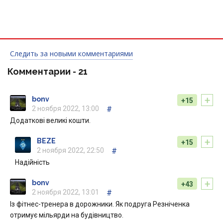
Следить за новыми комментариями
Комментарии -
21
+
bonv
+15
2 ноября 2022, 13:00
#
Додаткові великі кошти.
+
BEZE
+15
2 ноября 2022, 22:50
#
Надійність
+
bonv
+43
2 ноября 2022, 13:01
#
Із фітнес-тренера в дорожники. Як подруга Резніченка
отримує мільярди на будівництво.