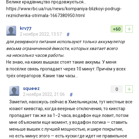
Велике крадівництво продовжується…
https://www.rbc.ua/rus/news/kompaniya-blizkoyi-podrugi-
reznichenka-otrimala-1667380950.html
+
krv77
+60
2 ноября 2022, 13:57
#
для резервного питания используют только аккумулятор
весьма ограниченной ёмкости, которых хватает всего
на несколько часов работы.
Не знаю, на каких вышках стоят такие аккумы. У меня
в посёлке связь пропадает через 10 минут. Причём у всех
трёх операторов. Какие там часы…
+
squeez
0
2 ноября 2022, 21:06
#
Заметил, нахожусь сейчас в Хмельницком, тут местные все
юзают киевстар, когда веерные отключения, то киестар
пропадает так же за 1−2 часа, водафон еще ловит, потом
мне объяснили еще момент, у водафон логика — ставить
меньше вышек с лучшей мощностью, и шире покрытие,
но есть минус этого — есть куски где идет не правильное