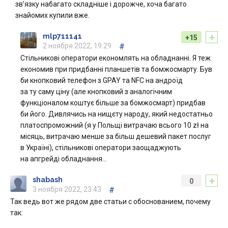
зв’язку набагато складніше і дорожче, хоча багато
знайомих купили вже.
+
mlp711141
+15
2 ноября 2022, 19:29
#
Стільникові оператори економлять на обладнанні. Я теж
економив при придбанні планшетів та бомжосмарту. Був
би кнопковий телефон з GPAY та NFC на андроїд
за ту саму ціну (але кнопковий з аналогічним
функціоналом коштує більше за бомжосмарт) придбав
би його. Дивлячись на нищєту народу, який недостатньо
платоспроможний (я у Польщі витрачаю всього 10 zł на
місяць, витрачаю менше за більш дешевий пакет послуг
в Україні), стільникові оператори заощаджують
на апгрейді обладнання…
+
shabash
0
3 ноября 2022, 23:43
#
Так ведь вот же рядом две статьи с обоснованием, почему
так: