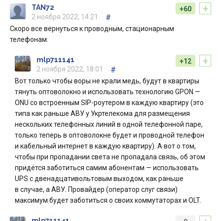
+
TAN72
+60
2 ноября 2022, 14:21
#
Скоро все вернуться к проводным, стационарным
телефонам.
+
mlp711141
+12
2 ноября 2022, 18:01
#
Вот только чтобы воры не крали медь, будут в квартиры
тянуть оптоволокно и использовать технологию GPON —
ONU со встроенным SIP-роутером в каждую квартиру (это
типа как раньше АВУ у Укртелекома для размещения
нескольких телефонных линий в одной телефонной паре,
только теперь в оптоволокне будет и проводной телефон
и кабельный интернет в каждую квартиру). А вот о том,
чтобы при пропадании света не пропадала связь, об этом
придётся заботиться самим абонентам — использовать
UPS с двенадцативольтовым выходом, как раньше
в случае, а АВУ. Провайдер (оператор слуг связи)
максимум будет заботиться о своих коммутаторах и OLT.
mlp711141