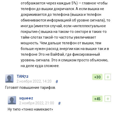
отображается через каждые 5%) — главное чтобы
телефон до вышки докричался. А если вышка не
докрикивается до телефона (вышка и телефон
обмениваются информацией об уровне сигнала), то
иногда (имеется случай, если «интеллектуальное
покрытие») вышка на таком-то секторе в таких-то
тайм-слотах такой-то частоты увеличивает
мощность. Чем дальше телефон от вышки, тем
больше нужен расход энергии как на вышке так и в
телефоне Это не ВайФай, где фиксированный
уровень сигнала. Это я слишком просто объясняю,
на деле куда сложнее.
+
TAN72
+30
2 ноября 2022, 14:20
#
Готовят повышение тарифов.
+
squeez
+45
2 ноября 2022, 21:00
#
Ну типо «тонко намекают»