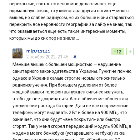
перекрытие, соответственно мне долавливает еще
нормальную связь, то у киевстара другая логика — много
вышек, но слабее радиусом, но их больше и они стараються
перекрыть все неровности географии.за лайф не знаю, так
что оказываеться еще есть такие интересные моменты,
которых мы до сих пор не знали …
+
mlp711141
+12
2 ноября 2022, 21:45
#
Меньше вышек с большей мощностью — нарушение
санитарного законодательства Украины. Пункт не помню,
однако в Украине самые строгие нормы относительно
радиоизлучения. При большем удалении от более
мощной вышки телефон вынужден сильнее излучать,
чтобы до неё докричаться. А это облучение абонента и
увеличение расхода батареи. Да и не все современные
телефоны могут выдавать 2 Вт и более на 900 МГц, что
означает, что они будут «вне покрытия» или быстро
сгорят. Так у меня сгорел передающий модуль 900 МГц в
модеме моего бомжбука (устаревшего нетбука) из-за