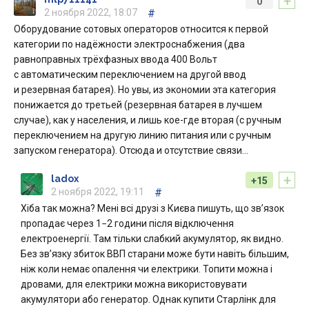
+
0
2 ноября 2022, 18:07
#
Оборудование сотовых операторов относится к первой
категории по надёжности электроснабжения (два
равноправных трёхфазных ввода 400 Вольт
с автоматическим переключением на другой ввод
и резервная батарея). Но увы, из экономии эта категория
понижается до третьей (резервная батарея в лучшем
случае), как у населения, и лишь кое-где вторая (с ручным
переключением на другую линию питания или с ручным
запуском генератора). Отсюда и отсутствие связи…
+
ladox
+15
2 ноября 2022, 19:11
#
Хіба так можна? Мені всі друзі з Києва пишуть, що зв’язок
пропадає через 1−2 години після відключення
електроенергії. Там тільки слабкий акумулятор, як видно.
Без зв’язку збиток ВВП старани може бути навіть більшим,
ніж коли немає опалення чи електрики. Топити можна і
дровами, для електрики можна використовувати
акумулятори або генератор. Однак купити Старлінк для