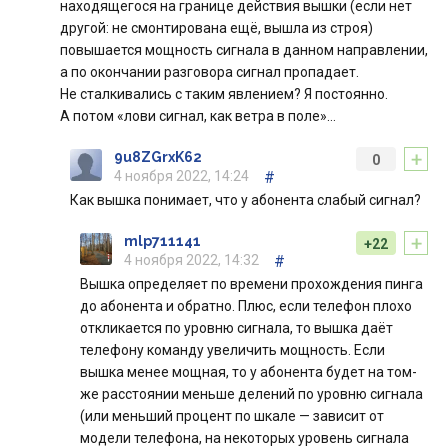
находящегося на границе действия вышки (если нет
другой: не смонтирована ещё, вышла из строя)
повышается мощность сигнала в данном направлении,
а по окончании разговора сигнал пропадает.
Не сталкивались с таким явлением? Я постоянно.
А потом «лови сигнал, как ветра в поле»…
+
9u8ZGrxK62
0
4 ноября 2022, 14:24
#
Как вышка понимает, что у абонента слабый сигнал?
+
mlp711141
+22
4 ноября 2022, 14:32
#
Вышка определяет по времени прохождения пинга
до абонента и обратно. Плюс, если телефон плохо
откликается по уровню сигнала, то вышка даёт
телефону команду увеличить мощность. Если
вышка менее мощная, то у абонента будет на том-
же расстоянии меньше делений по уровню сигнала
(или меньший процент по шкале — зависит от
модели телефона, на некоторых уровень сигнала