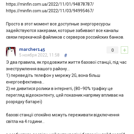
https://minfin.com.ua/2022/11/01/94878787/
https://minfin.com.ua/2022/11/03/94995467/
Просто в этот момент все доступные энергоресурсы
задействуются хакерами, которые забивают все каналы
связи перекачкой файликов с серверов российских банков.
+
marcher145
0
5 ноября 2022, 11:58
#
Э два правила, як продовжити життя базової станції, під час
знеструмлення вашого району…
1) переведіть телефон у мережу 2G, вона більш
енергоефективна…
2) не дивитися ролики в інтернеті, (80−90% трафіку це
перегляд відеоконтенту, цей показник напряму впливає на
розрядку батареї)
базові станції спокійно можуть переживати відключення
світла на 4 години…