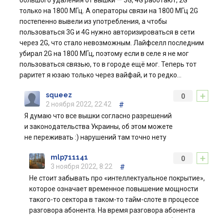
большого удаления от вышки — 3G, 4G работают, 2G
только на 1800 МГц. А операторы связи на 1800 МГц 2G
постепенно вывели из употребления, а чтобы
пользоваться 3G и 4G нужно авторизироваться в сети
через 2G, что стало невозможным. Лайфселл последним
убирал 2G на 1800 МГц, поэтому если в селе я не мог
пользоваться связью, то в городе ещё мог. Теперь тот
раритет я юзаю только через вайфай, и то редко…
+
squeez
0
2 ноября 2022, 22:42
#
Я думаю что все вышки согласно разрешений
и законодательства Украины, об этом можете
не переживать :) нарушений там точно нету
+
mlp711141
0
3 ноября 2022, 8:22
#
Не стоит забывать про «интеллектуальное покрытие»,
которое означает временное повышение мощности
такого-то сектора в таком-то тайм-слоте в процессе
разговора абонента. На время разговора абонента