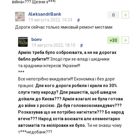
війна»??? Щезни з***!
+
AleksandrBank
0
19 августа 2022, 14:24
#
Дороги сейчас только ямковый ремонт местами
+
bonv
+30
19 августа 2022, 18:10
#
Армію треба було озброювати, а не на дорогах
бабло рубити!!!
Злодії при зе-владі і шкідники
та зрадники інтересів України!!!
***
Все непотрібно вкидувати!!! Економіка і без доріг
працює.
Для кого дороги робили і крали по 30%
слуги типу народу? Для рашистів, щоб швидче
доїхали до Києва??? Армія взагалі не була готова
до війни з росією. Де був головнокомандувач???
Розказував що не потрібно нагнітати??? Бо народ
втече??? Народ хотів воювати але елементарно
автоматів та екіпіровки не було.
Ти не знаєш чому
т***недобанк???