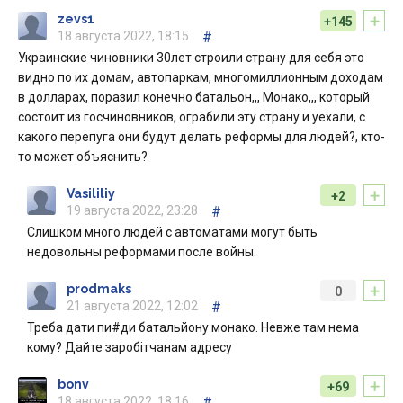
+
zevs1
+145
18 августа 2022, 18:15
#
Украинские чиновники 30лет строили страну для себя это
видно по их домам, автопаркам, многомиллионным доходам
в долларах, поразил конечно батальон,,, Монако,,, который
состоит из госчиновников, ограбили эту страну и уехали, с
какого перепуга они будут делать реформы для людей?, кто-
то может объяснить?
+
Vasililiy
+2
19 августа 2022, 23:28
#
Слишком много людей с автоматами могут быть
недовольны реформами после войны.
+
prodmaks
0
21 августа 2022, 12:02
#
Треба дати пи#ди батальйону монако. Невже там нема
кому? Дайте заробітчанам адресу
+
bonv
+69
18 августа 2022, 18:16
#