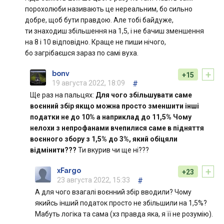
порохолюби називають це нереальним, бо сильно
добре, щоб бути правдою. Але тобі байдуже,
ти знаходиш збільшення на 1,5, і не бачиш зменшення
на 8 і 10 відповідно. Краще не пиши нічого,
бо загрібаєшся зараз по самі вуха.
+
bonv
+15
19 августа 2022, 18:09
#
Ще раз на пальцях:
Для чого збільшувати саме
воєнний збір якщо можна просто зменшити інші
податки не до 10% а наприклад до 11,5% Чому
нелохи з непрофанами вчепилися саме в підняття
воєнного збору з 1,5% до 3%, який обіцяли
відмінити???
Ти вкурив чи ще ні???
+
xFargo
+23
23 августа 2022, 15:33
#
А для чого взагалі воєнний збір вводили? Чому
якийсь інший податок просто не збільшили на 1,5%?
Мабуть логіка та сама (хз правда яка, я її не розумію).