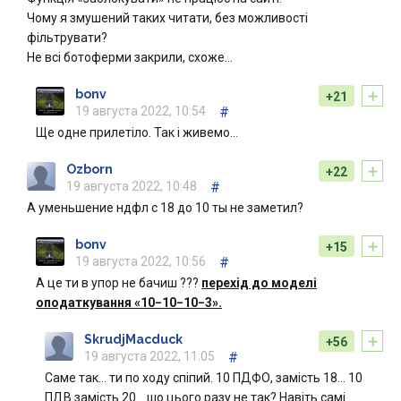
Чому я змушений таких читати, без можливості
фільтрувати?
Не всі ботоферми закрили, схоже…
+
bonv
+21
19 августа 2022, 10:54
#
Ще одне прилетіло. Так і живемо…
+
Ozborn
+22
19 августа 2022, 10:48
#
А уменьшение ндфл с 18 до 10 ты не заметил?
+
bonv
+15
19 августа 2022, 10:56
#
А це ти в упор не бачиш ???
перехід до моделі
оподаткування «10−10−10−3».
+
SkrudjMacduck
+56
19 августа 2022, 11:05
#
Саме так… ти по ходу спіпий. 10 ПДФО, замість 18… 10
ПДВ замість 20… шо цього разу не так? Навіть самі