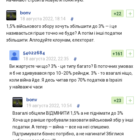
начинают строить новую и понятную.
+
bonv
+22
18 августа 2022, 18:14
#
1,5% військового збору хочуть збільшити до 3% — і це
називається гірше точно не буде? А потім і інші податки
збільшити. Аплодуйте клоунам, елехторат.
+
54022684
+161
18 августа 2022, 22:35
#
Ви жартуєте чи що? 3% - це типу багато? В поточних умовах
я б не здивувався про 10−20% рейндж. 3% - то взагалі ніщо,
коли війна йде. Я десь читав про 70% податків в Ізраїлі
у найважчі часи
+
bonv
+23
19 августа 2022, 10:54
#
Взагалі обіцяли ВІДМІНИТИ 1,5% а не піднімати до 3%
Хоча ще раніше пробували заховати військовий збір у інші
податки. А тепер — війна — все на неї спишемо.
Підтримувати бізнес потрібно, а не нагинати! Збіглися