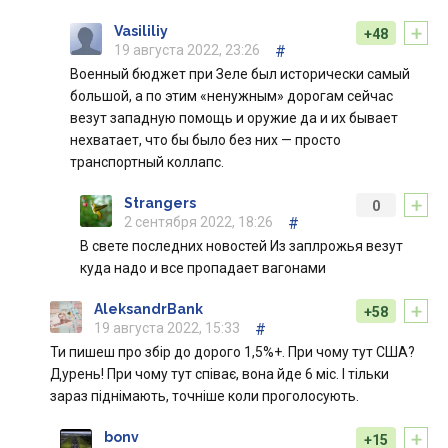
+
Vasililiy
+48
19 августа 2022, 23:26
#
Военный бюджет при Зеле был исторически самый
большой, а по этим «ненужным» дорогам сейчас
везут западную помощь и оружие да и их бывает
нехватает, что бы было без них — просто
транспортный коллапс.
+
Strangers
0
2 сентября 2022, 18:26
#
В свете последних новостей Из заплрожья везут
куда надо и все пропадает вагонами
+
AleksandrBank
+58
19 августа 2022, 15:33
#
Ти пишеш про збір до дорого 1,5%+. При чому тут США?
Дурень! При чому тут співає, вона йде 6 міс. І тільки
зараз піднімають, точніше коли проголосують.
+
bonv
+15