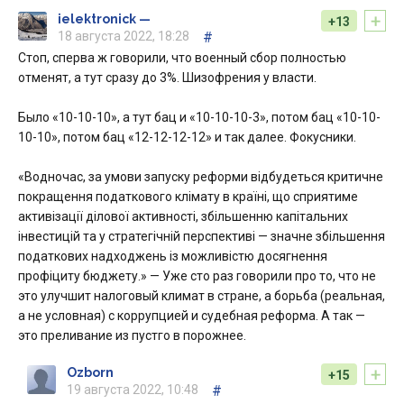
+
ielektronick —
+13
18 августа 2022, 18:28
#
Стоп, сперва ж говорили, что военный сбор полностью
отменят, а тут сразу до 3%. Шизофрения у власти.
Было «10-10-10», а тут бац и «10-10-10-3», потом бац «10-10-
10-10», потом бац «12-12-12-12» и так далее. Фокусники.
«Водночас, за умови запуску реформи відбудеться критичне
покращення податкового клімату в країні, що сприятиме
активізації ділової активності, збільшенню капітальних
інвестицій та у стратегічній перспективі — значне збільшення
податкових надходжень із можливістю досягнення
профіциту бюджету.» — Уже сто раз говорили про то, что не
это улучшит налоговый климат в стране, а борьба (реальная,
а не условная) с коррупцией и судебная реформа. А так —
это преливание из пустго в порожнее.
+
Ozborn
+15
19 августа 2022, 10:48
#