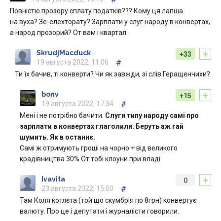
Повністю прозору сплату податків??? Кому ця лапша
на вуха? Зе-елехторату? Зарплати у слуг народу в конвертах,
а народ прозорий? От вам і квартал.
+
SkrudjMacduck
+33
19 августа 2022, 11:06
#
Ти їх бачив, ті конверти? Чи як завжди, зі слів Геращенчихи?
+
bonv
+15
19 августа 2022, 17:34
#
Мені і не потрібно бачити.
Слуги типу народу самі про
зарплати в конвертах глаголили. Беруть аж гай
шумить. Як в останнє.
Самі ж отримують гроші на чорно + від великого
крадівництва 30% От тобі клоуни при владі.
+
Ivavita
0
23 августа 2022, 15:00
#
Там Коля котлєта (той що скумбрія по 8грн) конвертує
валюту. Про це і депутати і журналісти говорили.