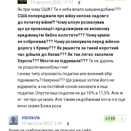
19 августа 2022, 17:57
#
Як при чому США? Ти з неба впало шашанедобанк???
США попереджали про війну нелоха задовго
до початку війни!!! Чому клоун розказував
що це провокації і продовжував на великому
крадівництві бабло колотити??? Чому армію
не озброював??? Чому розмінували перед війною
дорогу з Криму??? Як рашисти за такий короткий
час дійшли до Києва??? Як так легко захопили
Херсон??? Мости не підривали???
Ти не дурень
ти упоротечмозебільг=не!
І знову типу опускають податки але воєнний збір
піднімають? Нахрена??? Ще раніше хотіли його не
відмінити, а на постійній основі заховати в інші
податки. Опусти інші податки не до 10% а 11,5%. Але ж
ні - не про це мова. Але таким недобанкам хоч в очі сци
воно скаже Божа роса.
+
VikVikVik
+119
19 августа 2022, 2:44
#
Функція «заблокувати» не працює на сайті.