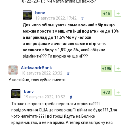
18−22−20−1,5, чи математика це важко?
+
bonv
+15
19 августа 2022, 17:42
#
Для чого збільшувати саме воєнний збір якщо
можна просто зменшити інші податки не до 10%
а наприклад до 11,5% Чому нелохи
з непрофанами вчепилися саме в підняття
воєнного збору з 1,5% до 3%,
який обіцяли
відмінити??? Ти вкурив чи ще ні???
+
AleksandrBank
+195
18 августа 2022, 23:32
#
У нас війна, таку куйню писати
+
bonv
+73
19 августа 2022, 10:52
#
То вже не просто треба перестати стріляти??? І
повідомлення США це провокації і війни не буде??? Для
чого нагнітати??? І всі гроші йдуть на Велике
крадівництво, а не на армію. А тепер співає про «у нас