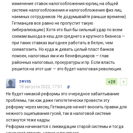
изменение ставок налогообложения юрлиц на общей
системе налогообложения и налогообложения физ лиц
наемных сотрудников. Не додумывайте раньше времени)
Гетманцев все равно не пропустит такую
либерализацию) Хотя это был бы сильный удар по всем
схемам выхода в кеш для среднего и крупного бизнеса —
при таких ставках выгоднее работать в белую, чем
схематозить. Но куда ж девать целый пласт банков
помоек, налоговых ям и их бенефециаров — глав
районных налоговых, прокуратуры и пр. Если власть
решится на этот шаг — это будет налоговая революция.
+
zevs1
+29
18 августа 2022, 17:01
#
Не будет никакой реформы это очередное забалтывание
проблемы, так как даже гипотетически провести эту
реформу через месяц Гетманцев начнёт вносить правки для
нежного ощипывания гусей, так в налоговой системе
останутся теже кадры.
Реформа начинается с ликвидации старой системы и тогда