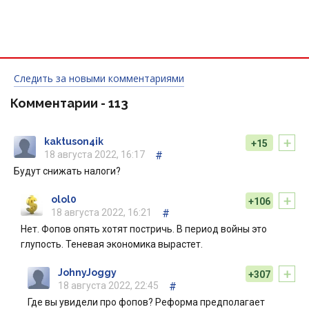
Следить за новыми комментариями
Комментарии -
113
+
kaktuson4ik
+15
18 августа 2022, 16:17
#
Будут снижать налоги?
+
olol0
+106
18 августа 2022, 16:21
#
Нет. Фопов опять хотят постричь. В период войны это
глупость. Теневая экономика вырастет.
+
JohnyJoggy
+307
18 августа 2022, 22:45
#
Где вы увидели про фопов? Реформа предполагает