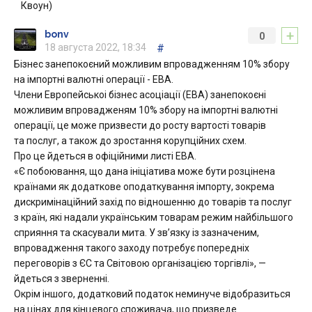
Квоун)
+
bonv
0
18 августа 2022, 18:34
#
Бізнес занепокоєний можливим впровадженням 10% збору
на імпортні валютні операції - ЕВА.
Члени Европейськоі бізнес асоціації (ЕВА) занепокоєні
можливим впровадженям 10% збору на імпортні валютні
операції, це може призвести до росту вартості товарів
та послуг, а також до зростання корупційних схем.
Про це йдеться в офіційними листі ЕВА.
«Є побоювання, що дана ініціатива може бути розцінена
країнами як додаткове оподаткування імпорту, зокрема
дискримінаційний захід по відношенню до товарів та послуг
з країн, які надали українським товарам режим найбільшого
сприяння та скасували мита. У зв’язку із зазначеним,
впровадження такого заходу потребує попередніх
переговорів з ЄС та Світовою організацією торгівлі», —
йдеться з зверненні.
Окрім іншого, додатковий податок неминуче відобразиться
на цінах для кінцевого споживача, що призведе