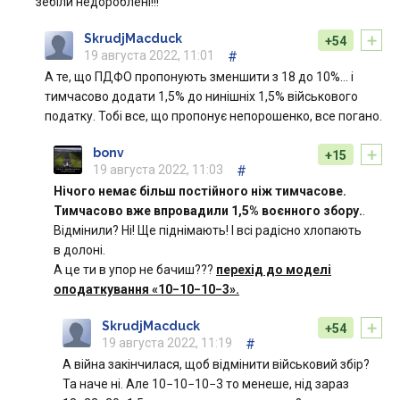
зебіли недороблені!!!
+
SkrudjMacduck
+54
19 августа 2022, 11:01
#
А те, що ПДФО пропонують зменшити з 18 до 10%… і
тимчасово додати 1,5% до нинішніх 1,5% військового
податку. Тобі все, що пропонує непорошенко, все погано.
+
bonv
+15
19 августа 2022, 11:03
#
Нічого немає більш постійного ніж тимчасове.
Тимчасово вже впровадили 1,5% воєнного збору.
.
Відмінили? Ні! Ще піднімають! І всі радісно хлопають
в долоні.
А це ти в упор не бачиш???
перехід до моделі
оподаткування «10−10−10−3».
+
SkrudjMacduck
+54
19 августа 2022, 11:19
#
А війна закінчилася, щоб відмінити військовий збір?
Та наче ні. Але 10−10−10−3 то менеше, нід зараз