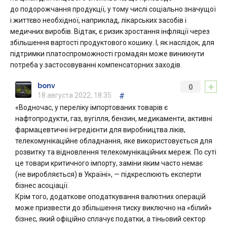
до подорожчання продукції, у тому числі соціально значущої
і життєво необхідної, наприклад, лікарських засобів і
медичних виробів. Відтак, є ризик зростання інфляції через
збільшення вартості продуктового кошику. І, як наслідок, для
підтримки платоспроможності громадян може виникнути
потреба у застосовуванні компенсаторних заходів.
+
bonv
0
18 августа 2022, 18:35
#
«Водночас, у переліку імпортованих товарів є
нафтопродукти, газ, вугілля, бензин, медикаменти, активні
фармацевтичні інгредієнти для виробництва ліків,
телекомунікаційне обладнання, яке використовується для
розвитку та відновлення телекомунікаційних мереж. По суті
це товари критичного імпорту, заміни яким часто немає
(не виробляється) в Україні», — підкреслюють експерти
бізнес асоціації.
Крім того, додаткове оподаткування валютних операцій
може призвести до збільшення тиску виключно на «білий»
бізнес, який офіційно сплачує податки, а тіньовий сектор