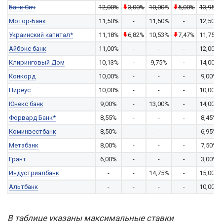
Банк Сич
12,00%
3,00%
10,00%
5,00%
13,95%
Мотор-Банк
11,50%
-
11,50%
-
12,50%
Украинский капитал*
11,18%
6,82%
10,53%
7,47%
11,75%
Айбокс банк
11,00%
-
-
-
12,00%
Клиринговый Дом
10,13%
-
9,75%
-
14,00%
Конкорд
10,00%
-
-
-
9,00%
Пиреус
10,00%
-
-
-
10,00%
Юнекс банк
9,00%
-
13,00%
-
14,00%
Форвард Банк*
8,55%
-
-
-
8,45%
Коминвестбанк
8,50%
-
-
-
6,95%
Метабанк
8,00%
-
-
-
7,50%
Грант
6,00%
-
-
-
3,00%
Индустриалбанк
-
-
14,75%
-
15,00%
Альтбанк
-
-
-
-
10,00%
В таблице указаны максимальные ставки