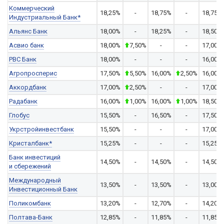
Коммерческий
18,25%
-
18,75%
-
18,75%
Индустриальный Банк*
Альянс Банк
18,00%
-
18,25%
-
18,50%
Асвио банк
18,00%
7,50%
-
-
17,00%
РВС Банк
18,00%
-
-
-
16,00%
Агропросперис
17,50%
5,50%
16,00%
2,50%
16,00%
Аккордбанк
17,00%
2,50%
-
-
17,00%
Радабанк
16,00%
1,00%
16,00%
1,00%
18,50%
Глобус
15,50%
-
16,50%
-
17,50%
Укрстройинвестбанк
15,50%
-
-
-
17,00%
Кристалбанк*
15,25%
-
-
-
15,25%
Банк инвестиций
14,50%
-
14,50%
-
14,50%
и сбережений
Международный
13,50%
-
13,50%
-
13,00%
Инвестиционный Банк
Поликомбанк
13,20%
-
12,70%
-
14,20%
Полтава-Банк
12,85%
-
11,85%
-
11,85%