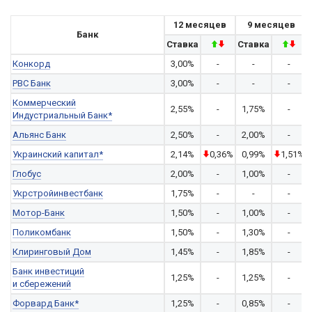
12 месяцев
9 месяцев
Банк
Ставка
Ставка
Конкорд
3,00%
-
-
-
РВС Банк
3,00%
-
-
-
Коммерческий
2,55%
-
1,75%
-
Индустриальный Банк*
Альянс Банк
2,50%
-
2,00%
-
Украинский капитал*
2,14%
0,36%
0,99%
1,51%
Глобус
2,00%
-
1,00%
-
Укрстройинвестбанк
1,75%
-
-
-
Мотор-Банк
1,50%
-
1,00%
-
Поликомбанк
1,50%
-
1,30%
-
Клиринговый Дом
1,45%
-
1,85%
-
Банк инвестиций
1,25%
-
1,25%
-
и сбережений
Форвард Банк*
1,25%
-
0,85%
-