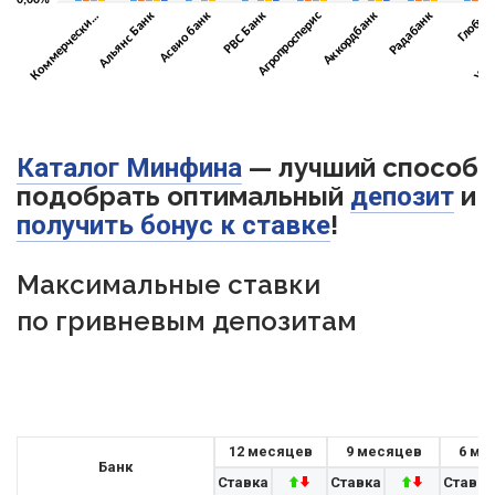
— лучший способ
Каталог Минфина
подобрать оптимальный
и
депозит
!
получить бонус к ставке
Максимальные ставки
по гривневым депозитам
12 месяцев
9 месяцев
6 ме
Банк
Ставка
Ставка
Ставка