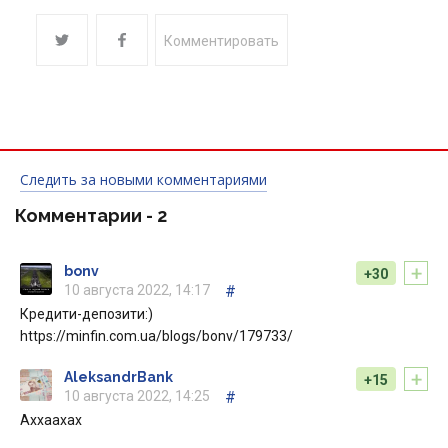
Комментировать
Следить за новыми комментариями
Комментарии -
2
+
bonv
+30
10 августа 2022, 14:17
#
Кредити-депозити:)
https://minfin.com.ua/blogs/bonv/179733/
+
AleksandrBank
+15
10 августа 2022, 14:25
#
Аххаахах