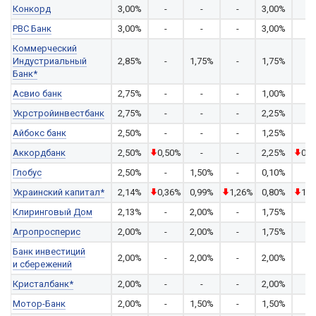
Конкорд
3,00%
-
-
-
3,00%
-
РВС Банк
3,00%
-
-
-
3,00%
-
Коммерческий
Индустриальный
2,85%
-
1,75%
-
1,75%
-
Банк*
Асвио банк
2,75%
-
-
-
1,00%
-
Укрстройинвестбанк
2,75%
-
-
-
2,25%
-
Айбокс банк
2,50%
-
-
-
1,25%
-
Аккордбанк
2,50%
0,50%
-
-
2,25%
0,2
Глобус
2,50%
-
1,50%
-
0,10%
-
Украинский капитал*
2,14%
0,36%
0,99%
1,26%
0,80%
1,2
Клиринговый Дом
2,13%
-
2,00%
-
1,75%
-
Агропросперис
2,00%
-
2,00%
-
1,75%
-
Банк инвестиций
2,00%
-
2,00%
-
2,00%
-
и сбережений
Кристалбанк*
2,00%
-
-
-
2,00%
-
Мотор-Банк
2,00%
-
1,50%
-
1,50%
-