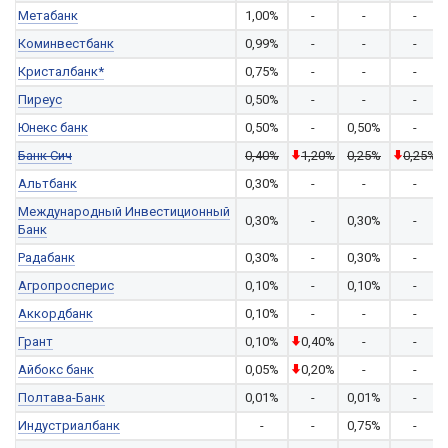
Метабанк
1,00%
-
-
-
Коминвестбанк
0,99%
-
-
-
Кристалбанк*
0,75%
-
-
-
Пиреус
0,50%
-
-
-
Юнекс банк
0,50%
-
0,50%
-
Банк Сич
0,40%
1,20%
0,25%
0,25%
Альтбанк
0,30%
-
-
-
Международный Инвестиционный
0,30%
-
0,30%
-
Банк
Радабанк
0,30%
-
0,30%
-
Агропросперис
0,10%
-
0,10%
-
Аккордбанк
0,10%
-
-
-
Грант
0,10%
0,40%
-
-
Айбокс банк
0,05%
0,20%
-
-
Полтава-Банк
0,01%
-
0,01%
-
Индустриалбанк
-
-
0,75%
-