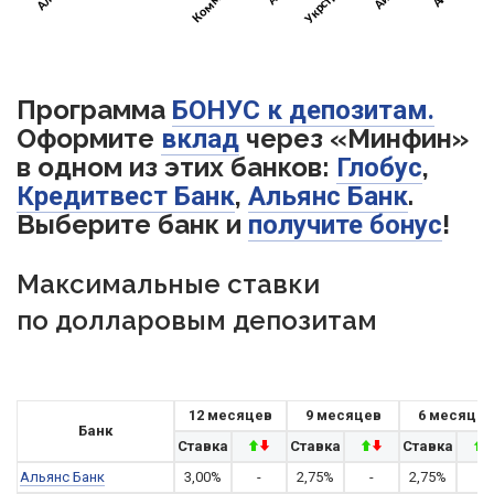
Программа
БОНУС к депозитам.
Оформите
через «Минфин»
вклад
в одном из этих банков:
,
Глобус
,
.
Кредитвест Банк
Альянс Банк
Выберите банк и
!
получите бонус
Максимальные ставки
по долларовым депозитам
12 месяцев
9 месяцев
6 месяцев
Банк
Ставка
Ставка
Ставка
Альянс Банк
3,00%
-
2,75%
-
2,75%
-