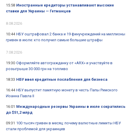
15:58
Иностранные кредиторы устанавливают высокие
ставки для Украины — Гетманцев
8.08.2026
10:44
НБУ оштрафовал 2 банка и 19 финучреждений на миллионы
гривен в июле: кто получил самые большие штрафы
7.08.2026
19:30
Оформляйте автогражданку от «ARX» и участвуйте в
розыгрыше 30 000 грн на топливо
18:33
НБУ ввел кредитные послабления для бизнеса
16:44
НБУ выпустит памятную монету в честь Папы Римского
Иоанна Павла II
16:01
Международные резервы Украины в июле сократились
до $51,2 млрд
09:31
100 тысяч гривен в месяц: почему валютные лимиты НБУ
стали проблемой для украинцев