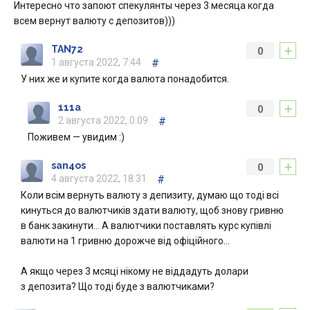
Интересно что запоют спекулянты через 3 месяца когда
всем вернут валюту с депозитов)))
+
TAN72
0
1 августа 2022, 7:44
#
У них же и купите когда валюта понадобится.
+
111a
0
2 августа 2022, 0:09
#
Поживем — увидим :)
+
san4os
0
4 августа 2022, 18:31
#
Коли всім вернуть валюту з депизиту, думаю що тоді всі
кинуться до валютчиків здати валюту, щоб знову гривню
в банк закинути… А валютчики поставлять курс купівлі
валюти на 1 гривню дорожче від офіційного…
А якщо через 3 мсяці нікому не віддадуть долари
з депозита? Що тоді буде з валютчиками?