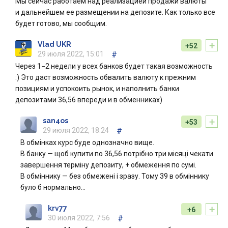
Мы сейчас работаем над реализацией продажи валюты
и дальнейшем ее размещении на депозите. Как только все
будет готово, мы сообщим.
+
Vlad UKR
+52
29 июля 2022, 15:01
#
Через 1−2 недели у всех банков будет такая возможность
:) Это даст возможность обвалить валюту к прежним
позициям и успокоить рынок, и наполнить банки
депозитами 36,56 впереди и в обменниках)
+
san4os
+53
29 июля 2022, 18:24
#
В обмінках курс буде однозначно вище.
В банку — щоб купити по 36,56 потрібно три місяці чекати
завершення терміну депозиту, + обмеження по сумі.
В обміннику — без обмежені і зразу. Тому 39 в обміннику
було б нормально…
+
krv77
+6
30 июля 2022, 7:56
#