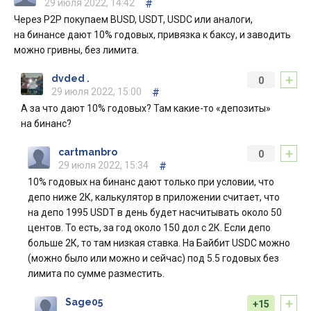
29 июля 2022, 14:42
#
Через P2P покупаем BUSD, USDT, USDC или аналоги,
на бинансе дают 10% годовых, привязка к баксу, и заводить
можно гривны, без лимита.
+
dvded .
0
29 июля 2022, 15:00
#
А за что дают 10% годовых? Там какие-то «депозиты»
на бинанс?
+
cartmanbro
0
29 июля 2022, 15:34
#
10% годовых на бинанс дают только при условии, что
депо ниже 2К, калькулятор в приложении считает, что
на депо 1995 USDT в день будет насчитывать около 50
центов. То есть, за год около 150 дол с 2К. Если депо
больше 2К, то там низкая ставка. На Байбит USDC можно
(можно было или можно и сейчас) под 5.5 годовых без
лимита по сумме разместить.
+
Sage05
+15