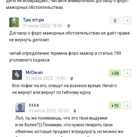
депо не возвращают, читайте внимательно договор о форс-
мажорных обстоятельствах.
+
Три літри
0
31 июля 2022, 18:46
#
Договор о форс-мажорных обстоятельствах не даёт права
не вернуть депозит.
читай определение термина форс-мажор и статью 190
уголовного кодекса
+
MrDean
+38
31 июля 2022, 19:50
#
Все пофиг на это, спишут на военное время. Ничего
не вернут или вернут по гиблому курсу
+
111a
+15
31 июля 2022, 20:03
#
Лол, ты же понимаешь, что это твои выдумки
и не более?)) Понимаю, что нужно пиарить свои
обменки, которые продают втридорога, но можно же