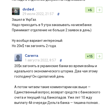
+
dvded .
+6
29 июля 2022, 21:57
#
Зашел в УкрГаз.
Надо приходить в 9 утра заказывать на межбанке.
Принимает отделение не больше 2 заявок в день)
Ну вообще вариант интересный.
Но 20к$ так загонять 2 года.
+
Carerra
+15
1 августа 2022, 8:57
#
20$к загонять в украинские банки во время войны и
идеального экономического шторма. Два чая этому
господину! Он сделал мой день
А потом читаем такие комментарии как выше —
Единственный вопрос, возврат средств с банковского
счета и текущий год банкопадов. Уже лет 10 жду
выплату 4й очереди Дельта банка — тишина полная…