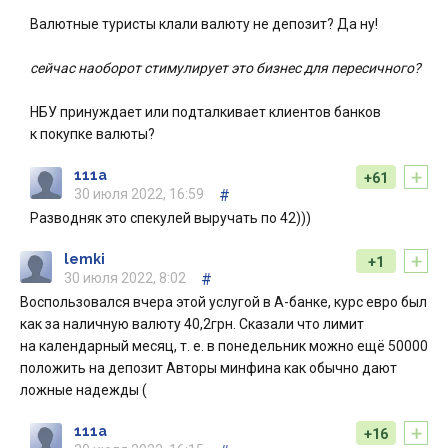
Валютные туристы клали валюту не депозит? Да ну!
сейчас наоборот стимулирует это бизнес для пересичного?
НБУ принуждает или подталкивает клиентов банков
к покупке валюты?
+
111a
+61
30 июля 2022, 16:59
#
Разводняк это спекулей выручать по 42)))
+
lemki
+1
30 июля 2022, 8:02
#
Воспользовался вчера этой услугой в А-банке, курс евро был
как за наличную валюту 40,2грн. Сказали что лимит
на календарный месяц, т. е. в понедельник можно ещё 50000
положить на депозит Авторы минфина как обычно дают
ложные надежды (
+
111a
+16