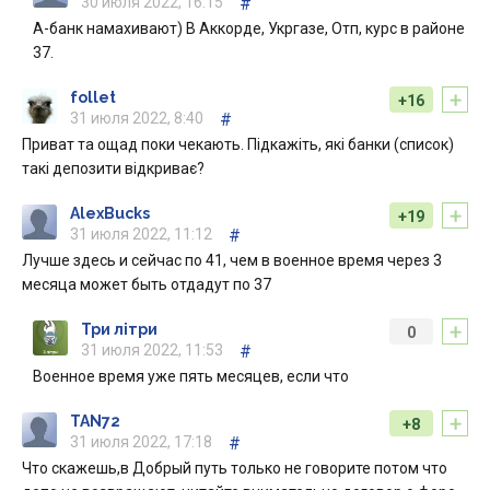
30 июля 2022, 16:15
#
А-банк намахивают) В Аккорде, Укргазе, Отп, курс в районе
37.
+
follet
+16
31 июля 2022, 8:40
#
Приват та ощад поки чекають. Підкажіть, які банки (список)
такі депозити відкриває?
+
AlexBucks
+19
31 июля 2022, 11:12
#
Лучше здесь и сейчас по 41, чем в военное время через 3
месяца может быть отдадут по 37
+
Три літри
0
31 июля 2022, 11:53
#
Военное время уже пять месяцев, если что
+
TAN72
+8
31 июля 2022, 17:18
#
Что скажешь,в Добрый путь только не говорите потом что