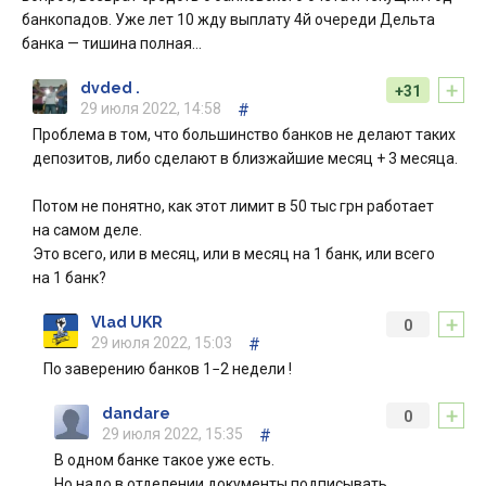
банкопадов. Уже лет 10 жду выплату 4й очереди Дельта
банка — тишина полная…
+
dvded .
+31
29 июля 2022, 14:58
#
Проблема в том, что большинство банков не делают таких
депозитов, либо сделают в близжайшие месяц + 3 месяца.
Потом не понятно, как этот лимит в 50 тыс грн работает
на самом деле.
Это всего, или в месяц, или в месяц на 1 банк, или всего
на 1 банк?
+
Vlad UKR
0
29 июля 2022, 15:03
#
По заверению банков 1−2 недели !
+
dandare
0
29 июля 2022, 15:35
#
В одном банке такое уже есть.
Но надо в отделении документы подписывать