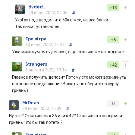
+
dvded .
+13
29 июля 2022, 22:05
#
УкрГаз подтвердил что 50к в мес, на все банки.
Так лимит установлен.
+
Три літри
+6
30 июля 2022, 16:47
#
Уже минимум пять делают, ещё столько же на подходе
+
Strangers
+42
1 августа 2022, 19:14
#
Главное получить депозит Потому сто может возникнуть
встречное предложение Валюты нет берите по курсу
гривны)
+
MrDean
0
29 июля 2022, 16:39
#
Ну что? Откатилось к 36 или к 42? Сколько это вы купили
гривны что бы так потеть ?
Три літри