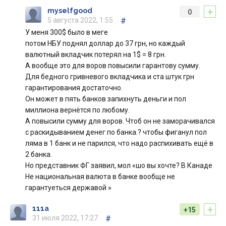
+
myselfgood
0
5 августа 2022, 1:55
#
У меня 300$ было в меге
потом НБУ поднял доллар до 37 грн, но каждый
валютный вкладчик потерял на 1$ = 8 грн.
А вообще это для воров повысили гарантову сумму.
Для бедного гривневого вкладчика и ста штук грн
гарантирования достаточно.
Он может в пять банков запихнуть деньги и пол
миллиона вернётся по любому.
А повысили сумму для воров. Чтоб он не заморачивался
с раскидыванием денег по банка.? чтобы фиганул пол
ляма в 1 банк и не парился, что надо распихивать ещё в
2 банка.
Но представник ФГ заявил, мол «шо вы хочте? В Канаде
Не национальная валюта в банке вообще не
гарантуеться державой »
+
111a
+15
31 июля 2022, 17:27
#