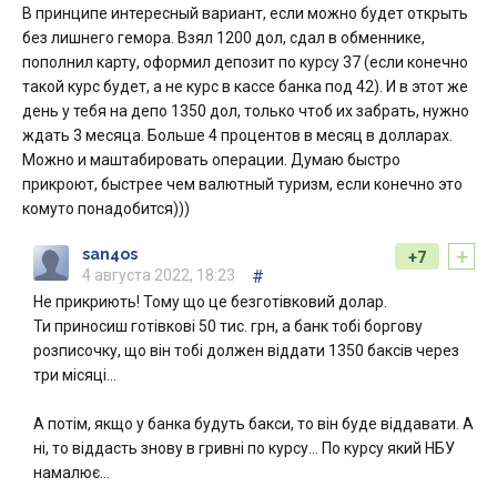
В принципе интересный вариант, если можно будет открыть
без лишнего гемора. Взял 1200 дол, сдал в обменнике,
пополнил карту, оформил депозит по курсу 37 (если конечно
такой курс будет, а не курс в кассе банка под 42). И в этот же
день у тебя на депо 1350 дол, только чтоб их забрать, нужно
ждать 3 месяца. Больше 4 процентов в месяц в долларах.
Можно и маштабировать операции. Думаю быстро
прикроют, быстрее чем валютный туризм, если конечно это
комуто понадобится)))
+
san4os
+7
4 августа 2022, 18:23
#
Не прикриють! Тому що це безготівковий долар.
Ти приносиш готівкові 50 тис. грн, а банк тобі боргову
розписочку, що він тобі должен віддати 1350 баксів через
три місяці…
А потім, якщо у банка будуть бакси, то він буде віддавати. А
ні, то віддасть знову в гривні по курсу… По курсу який НБУ
намалює…