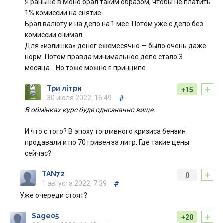
Я раньше в Моно брал таким образом, чтобы не платить
1% комиссии на снятие.
Брал валюту и на депо на 1 мес. Потом уже с депо без
комиссии снимал.
Для «излишка» денег ежемесячно — было очень даже
норм. Потом правда минимальное депо стало 3
месяца… Но тоже можно в принципе
+
Три літри
+15
30 июля 2022, 16:49
#
В обмінках курс буде однозначно вище.
И что с того? В эпоху топливного кризиса бензин
продавали и по 70 гривен за литр. Где такие цены
сейчас?
+
TAN72
0
1 августа 2022, 7:39
#
Уже очереди стоят?
+
Sage05
+20