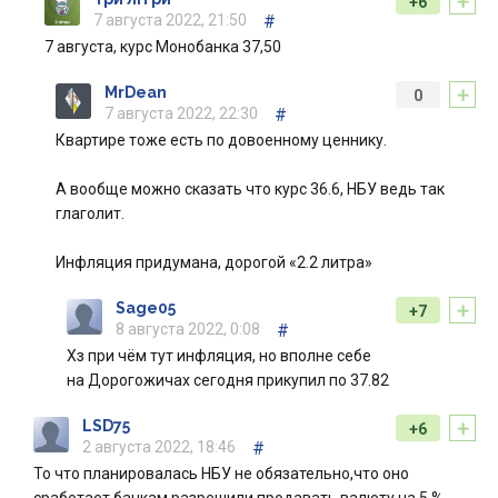
+
+6
7 августа 2022, 21:50
#
7 августа, курс Монобанка 37,50
+
MrDean
0
7 августа 2022, 22:30
#
Квартире тоже есть по довоенному ценнику.
А вообще можно сказать что курс 36.6, НБУ ведь так
глаголит.
Инфляция придумана, дорогой «2.2 литра»
+
Sage05
+7
8 августа 2022, 0:08
#
Хз при чём тут инфляция, но вполне себе
на Дорогожичах сегодня прикупил по 37.82
+
LSD75
+6
2 августа 2022, 18:46
#
То что планировалась НБУ не обязательно,что оно