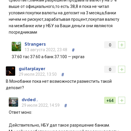
сработает,банкам разрешили продавать валюту на 5 %
выше от официального,то есть 38,8 я пока не читал
условия покупки валюты на депозит на 3 месяца,банки
ничем не рискуют,зарабатывая процент,покупая валюту
на межбанке или у НБУ за Ваши деньги они являются
посредниками
+
Strangers
0
13 августа 2022, 23:48
#
37.60 тас 37.60 а банк 37.100 — укргаз
+
guitarplayer
0
29 июля 2022, 13:50
#
В Монобанке пока нет возможности разместить такой
депозит?
+
dvded .
+64
29 июля 2022, 14:59
#
Ответ моно:
Действительно, НБУ дал такое разрешение банкам.