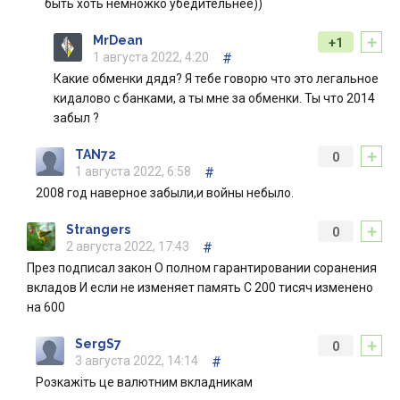
быть хоть немножко убедительнее))
+
MrDean
+1
1 августа 2022, 4:20
#
Какие обменки дядя? Я тебе говорю что это легальное
кидалово с банками, а ты мне за обменки. Ты что 2014
забыл ?
+
TAN72
0
1 августа 2022, 6:58
#
2008 год наверное забыли,и войны небыло.
+
Strangers
0
2 августа 2022, 17:43
#
През подписал закон О полном гарантировании соранения
вкладов И если не изменяет память С 200 тисяч изменено
на 600
+
SergS7
0
3 августа 2022, 14:14
#
Розкажіть це валютним вкладникам