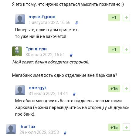
Я это к тому, что нужно стараться мыслить позитивно :)
+
myselfgood
+1
1 августа 2022, 16:56
#
Поверьте, если в дом прилетит.
то уже ничё не захочется
+
Три літри
+1
30 июля 2022, 16:51
#
Мой совет: банки обходится стороной.
Мегабанк имел хоть одно отделение вне Харькова?
+
energy1
+15
31 июля 2022, 14:44
#
Мегабанк мав досить багато відділень поза межами
Харкова (можна пересвідчитись на сторінці у «Відгуках»
про банк).
+
IhorTax
+15
29 июля 2022, 20:53
#