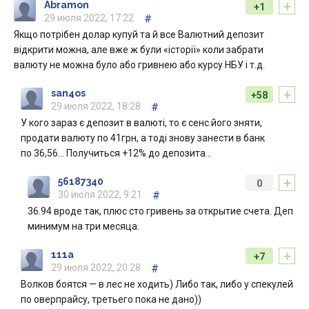
+
Abramon
+1
29 июля 2022, 17:22
#
Якщо потрібен долар купуй та й все Валютний депозит
відкрити можна, але вже ж були «історії» коли забрати
валюту не можна було або гривнею або курсу НБУ і т.д.
+
san4os
+58
29 июля 2022, 18:28
#
У кого зараз є депозит в валюті, то є сенс його зняти,
продати валюту по 41грн, а тоді знову занести в банк
по 36,56… Получиться +12% до депозита…
+
56187340
0
30 июля 2022, 9:21
#
36.94 вроде так, плюс сто гривень за открытие счета. Деп
минимум на три месяца.
+
111a
+7
29 июля 2022, 20:28
#
Волков боятся — в лес не ходить) Либо так, либо у спекулей
по оверпрайсу, третьего пока не дано))