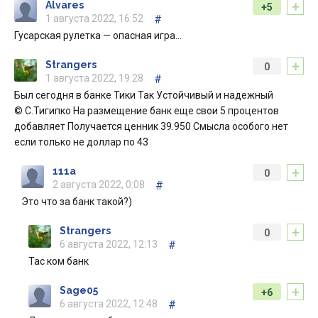
+
Alvares
+5
1 августа 2022, 16:52
#
Гусарская рулетка — опасная игра…
+
Strangers
0
1 августа 2022, 19:28
#
Был сегодня в банке Тики Так Устойчивый и надежный
© С.Тигипко На размещение банк еще свои 5 процентов
добавляет Получается ценник 39.950 Смысла особого нет
если только не доллар по 43
+
111a
0
2 августа 2022, 0:08
#
Это что за банк такой?)
+
Strangers
0
6 августа 2022, 12:13
#
Тас ком банк
+
Sage05
+6
6 августа 2022, 12:48
#