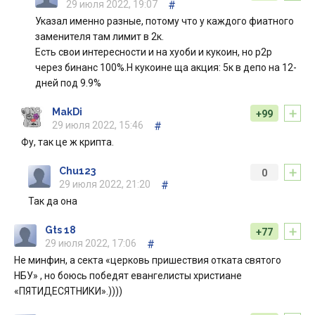
29 июля 2022, 19:07
#
Указал именно разные, потому что у каждого фиатного
заменителя там лимит в 2к.
Есть свои интересности и на хуоби и кукоин, но p2p
через бинанс 100%.Н кукоине ща акция: 5к в депо на 12-
дней под 9.9%
+
MakDi
+99
29 июля 2022, 15:46
#
Фу, так це ж крипта.
+
Chu123
0
29 июля 2022, 21:20
#
Так да она
+
Gts 18
+77
29 июля 2022, 17:06
#
Не минфин, а секта «церковь пришествия отката святого
НБУ» , но боюсь победят евангелисты христиане
«ПЯТИДЕСЯТНИКИ».))))