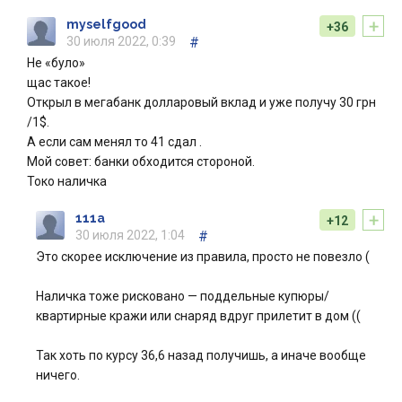
+
myselfgood
+36
30 июля 2022, 0:39
#
Не «було»
щас такое!
Открыл в мегабанк долларовый вклад и уже получу 30 грн
/1$.
А если сам менял то 41 сдал .
Мой совет: банки обходится стороной.
Токо наличка
+
111a
+12
30 июля 2022, 1:04
#
Это скорее исключение из правила, просто не повезло (
Наличка тоже рисковано — поддельные купюры/
квартирные кражи или снаряд вдруг прилетит в дом ((
Так хоть по курсу 36,6 назад получишь, а иначе вообще
ничего.