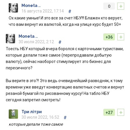
+
Moneta ..
0
16 августа 2022, 17:14
#
Ох какие умные! И это все за счет НБУ!!! Блажен кто верует,
что вам вернут их валютой, когда на улице курс будет 50+
+
Moneta ..
+36
30 июля 2022, 2:12
#
Тоесть НБУ который вчера боролся с карточными туристами,
которые делали тоже самое (перепродавали добытую
валюту), сейчас наоборот стимулирует это бизнес для
пересичного?
Вы верите в это?! Это ведь очевиднейший разводняк, к тому
времени уже введут конвертацию валютных счетов и вернут
резаной бумагой по рисованному курсу! На табло НБУ
сегодня запретил смотреть!
+
Три літри
+27
30 июля 2022, 16:52
#
которые делали тоже самое