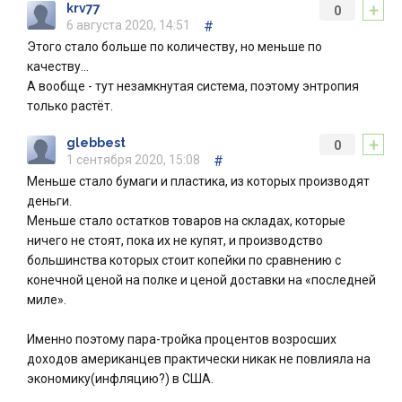
+
krv77
0
6 августа 2020, 14:51
#
Этого стало больше по количеству, но меньше по
качеству...
А вообще - тут незамкнутая система, поэтому энтропия
только растёт.
+
glebbest
0
1 сентября 2020, 15:08
#
Меньше стало бумаги и пластика, из которых производят
деньги.
Меньше стало остатков товаров на складах, которые
ничего не стоят, пока их не купят, и производство
большинства которых стоит копейки по сравнению с
конечной ценой на полке и ценой доставки на «последней
миле».
Именно поэтому пара-тройка процентов возросших
доходов американцев практически никак не повлияла на
экономику(инфляцию?) в США.