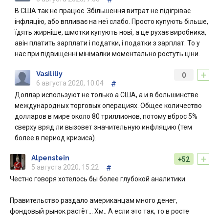
В США так не працює. Збільшення витрат не підігріває
інфляцію, або впливає на неї слабо. Просто купують більше,
їдять жирніше, шмотки купують нові, а це рухає виробника,
авін платить зарплати і податки, і податки з зарплат. То у
нас при підвищенні мінімалки моментально ростуть ціни.
+
Vasililiy
0
6 августа 2020, 10:04
#
Доллар используют не только а США, а и в большинстве
международных торговых операциях. Общее количество
долларов в мире около 80 триллионов, потому вброс 5%
сверху вряд ли вызовет значительную инфляцию (тем
более в период кризиса).
+
Alpenstein
+52
5 августа 2020, 15:22
#
Честно говоря хотелось бы более глубокой аналитики.
Правительство раздало американцам много денег,
фондовый рынок растёт... Хм.. А если это так, то в росте