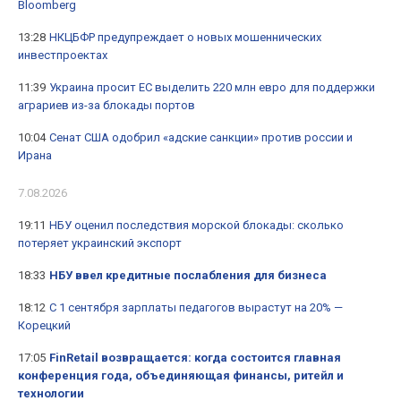
Bloomberg
13:28
НКЦБФР предупреждает о новых мошеннических
инвестпроектах
11:39
Украина просит ЕС выделить 220 млн евро для поддержки
аграриев из-за блокады портов
10:04
Сенат США одобрил «адские санкции» против россии и
Ирана
7.08.2026
19:11
НБУ оценил последствия морской блокады: сколько
потеряет украинский экспорт
18:33
НБУ ввел кредитные послабления для бизнеса
18:12
С 1 сентября зарплаты педагогов вырастут на 20% —
Корецкий
17:05
FinRetail возвращается: когда состоится главная
конференция года, объединяющая финансы, ритейл и
технологии