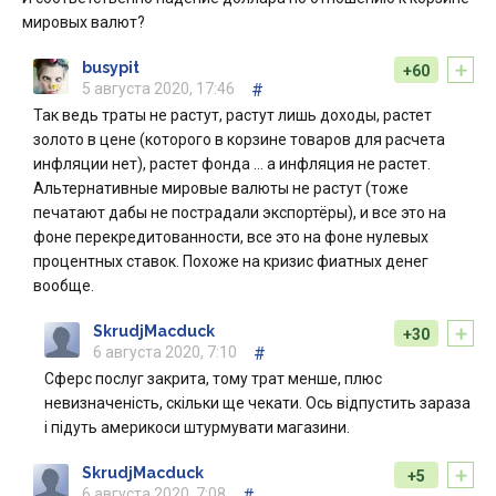
мировых валют?
+
busypit
+60
5 августа 2020, 17:46
#
Так ведь траты не растут, растут лишь доходы, растет
золото в цене (которого в корзине товаров для расчета
инфляции нет), растет фонда ... а инфляция не растет.
Альтернативные мировые валюты не растут (тоже
печатают дабы не пострадали экспортёры), и все это на
фоне перекредитованности, все это на фоне нулевых
процентных ставок. Похоже на кризис фиатных денег
вообще.
+
SkrudjMacduck
+30
6 августа 2020, 7:10
#
Сферс послуг закрита, тому трат менше, плюс
невизначеність, скільки ще чекати. Ось відпустить зараза
і підуть америкоси штурмувати магазини.
+
SkrudjMacduck
+5
6 августа 2020, 7:08
#