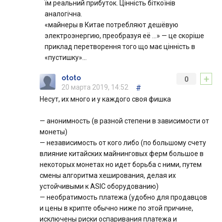
їм реальний прибуток. Цінність біткоїнів
аналогічна.
«майнеры в Китае потребляют дешёвую
электроэнергию, преобразуя её ...» — це скоріше
приклад перетворення того що має цінність в
«пустишку»…
+
ototo
0
20 марта 2019, 14:52
#
Несут, их много и у каждого своя фишка
— анонимность (в разной степени в зависимости от
монеты)
— независимость от кого либо (по большому счету
влияние китайских майнинговых ферм большое в
некоторых монетах но идет борьба с ними, путем
смены алгоритма хеширования, делая их
устойчивыми к ASIC оборудованию)
— необратимость платежа (удобно для продавцов
и цены в крипте обычно ниже по этой причине,
исключены риски оспаривания платежа и