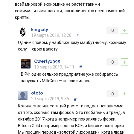
всей мировой экономике не растёт такими
семимильными шагами, как количество всевозможной
крипты.
+
kingcity
0
19 марта 2019, 12:28
#
Одним словом, у найближчому майбутньому, кожному
селу — свою валюту
+
Qwerty1999
0
19 марта 2019, 14:11
#
В РФ одно сельхоз предприятие уже собиралось
запускать MilkCoin — не сложилось…
+
ototo
0
20 марта 2019, 9:35
#
Количество инвестиций растет и падает независимо
от того, сколько там форков. Это глобальный тренд, в
октябре 2017 когда например появлялись форки,
Bitcoin Gold например, росло ВСЁ, и биток и все форки.
Мы прошли период «золотой лихорадки», когда люди