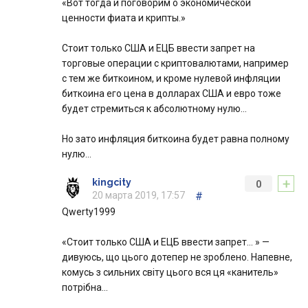
«Вот тогда и поговорим о экономической
ценности фиата и крипты.»
Стоит только США и ЕЦБ ввести запрет на
торговые операции с криптовалютами, например
с тем же биткоином, и кроме нулевой инфляции
биткоина его цена в долларах США и евро тоже
будет стремиться к абсолютному нулю…
Но зато инфляция биткоина будет равна полному
нулю…
+
kingcity
0
20 марта 2019, 17:57
#
Qwerty1999
«Стоит только США и ЕЦБ ввести запрет… » —
дивуюсь, що цього дотепер не зроблено. Напевне,
комусь з сильних світу цього вся ця «канитель»
потрібна…