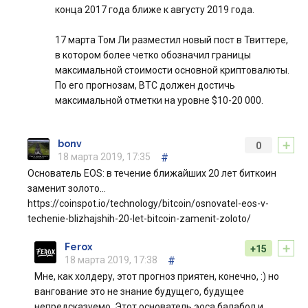
конца 2017 года ближе к августу 2019 года.
17 марта Том Ли разместил новый пост в Твиттере,
в котором более четко обозначил границы
максимальной стоимости основной криптовалюты.
По его прогнозам, BTC должен достичь
максимальной отметки на уровне $10-20 000.
+
bonv
0
18 марта 2019, 17:35
#
Основатель EOS: в течение ближайших 20 лет биткоин
заменит золото…
https://coinspot.io/technology/bitcoin/osnovatel-eos-v-
techenie-blizhajshih-20-let-bitcoin-zamenit-zoloto/
+
Ferox
+15
18 марта 2019, 17:38
#
Мне, как холдеру, этот прогноз приятен, конечно, :) но
вангование это не знание будущего, будущее
непредсказуемо. Этот основатель эоса балабол и