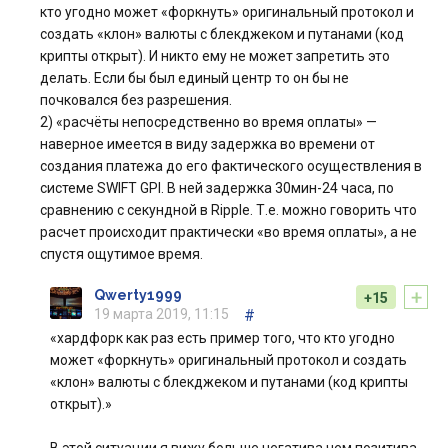
кто угодно может «форкнуть» оригинальный протокол и
создать «клон» валюты с блекджеком и путанами (код
крипты открыт). И никто ему не может запретить это
делать. Если бы был единый центр то он бы не
почковался без разрешения.
2) «расчёты непосредственно во время оплаты» —
наверное имеется в виду задержка во времени от
создания платежа до его фактического осуществления в
системе SWIFT GPI. В ней задержка 30мин-24 часа, по
сравнению с секундной в Ripple. Т.е. можно говорить что
расчет происходит практически «во время оплаты», а не
спустя ощутимое время.
+
Qwerty1999
+15
19 марта 2019, 11:15
#
«хардфорк как раз есть пример того, что кто угодно
может «форкнуть» оригинальный протокол и создать
«клон» валюты с блекджеком и путанами (код крипты
открыт).»