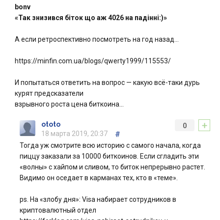
bonv
«Так знизився біток що аж 4026 на падінні:)»
А если ретроспективно посмотреть на год назад…
https://minfin.com.ua/blogs/qwerty1999/115553/
И попытаться ответить на вопрос — какую всё-таки дурь
курят предсказатели
взрывного роста цена биткоина…
+
ototo
0
18 марта 2019, 20:37
#
Тогда уж смотрите всю историю с самого начала, когда
пиццу заказали за 10000 биткоинов. Если сгладить эти
«волны» с хайпом и сливом, то биток непрерывно растет.
Видимо он оседает в карманах тех, кто в «теме».
ps. На «злобу дня»: Visa набирает сотрудников в
криптовалютный отдел