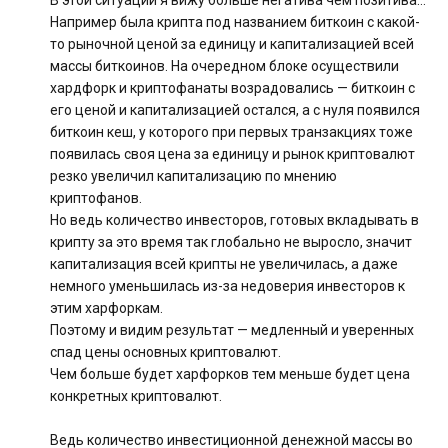
В этой ситуации я вижу больше негатива чем позитива…
Например была крипта под названием биткоин с какой-
то рыночной ценой за единицу и капитализацией всей
массы биткоинов. На очередном блоке осуществили
хардфорк и криптофанаты возрадовались — биткоин с
его ценой и капитализацией остался, а с нуля появился
биткоин кеш, у которого при первых транзакциях тоже
появилась своя цена за единицу и рынок криптовалют
резко увеличил капитализацию по мнению
криптофанов.
Но ведь количество инвесторов, готовых вкладывать в
крипту за это время так глобально не выросло, значит
капитализация всей крипты не увеличилась, а даже
немного уменьшилась из-за недоверия инвесторов к
этим харфоркам.
Поэтому и видим результат — медленный и уверенных
спад цены основных криптовалют.
Чем больше будет харфорков тем меньше будет цена
конкретных криптовалют.
Ведь количество инвестиционной денежной массы во