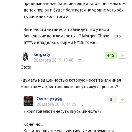
предназначение биткоина ещё достаточно много —
до тех пор он и будет болтается на уровне четырёх
тысяч или около того.»
Вы новости читайте, а то выйдет что у вас и
банковские конгломераты JP Morgan Chase — это
л***, и владельцы биржи NYSE тоже…
+
kingcity
+15
20 марта 2019, 13:48
#
Ototo
«думать над ценностью которую несет та или иная
монета» — а криптовалюти несуть якусь цінність?
+
Qwerty1999
0
20 марта 2019, 14:23
#
« криптовалюти несуть якусь цінність?»
Конечно…
Как и все другие спекулятивные инструменты.