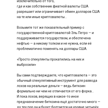
исключительно от того,
где и как собственник фиатной валюты США
разрешает или ограничивает обмен долларов США
на те или иные криптовалюты…
Возьмите тот же показательный пример с
государственной криптовалютой Эль Петро — и
поддерживается государством, и обеспечена
нефтью — а никому толком и не нужна, если её
проблематично поменять на доллары США.
«Просто спекулянты прокатились на них и
выбросили»
Вы сами подтверждаете, что криптовалюта — это
обычный спекулятивный инструмент для развода
лохов на реальные деньги — ведь биткоин
формально ни чем не отличается от его форка…
И пока лохов, верящих в какое-то иное
предназначение биткоина ещё достаточно много —
до тех пор он и будет болтается на уровне четырёх