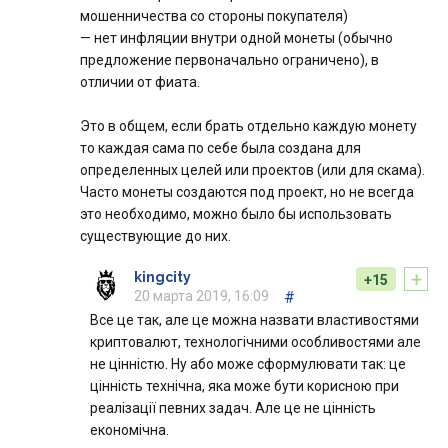
мошенничества со стороны покупателя)
— нет инфляции внутри одной монеты (обычно
предложение первоначально ограничено), в
отличии от фиата.
Это в общем, если брать отдельно каждую монету
то каждая сама по себе была создана для
определенных целей или проектов (или для скама).
Часто монеты создаются под проект, но не всегда
это необходимо, можно было бы использовать
существующие до них.
+
kingcity
+15
20 марта 2019, 16:09
#
Все це так, але це можна назвати властивостями
криптовалют, технологічними особливостями але
не цінністю. Ну або може сформулювати так: це
цінність технічна, яка може бути корисною при
реалізації певних задач. Але це не цінність
економічна.