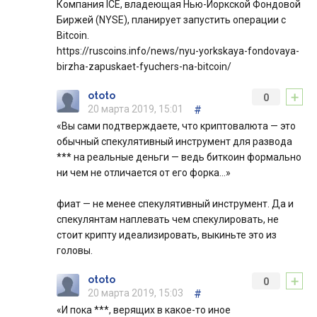
Компания ICE, владеющая Нью-Йоркской Фондовой
Биржей (NYSE), планирует запустить операции с
Bitcoin.
https://ruscoins.info/news/nyu-yorkskaya-fondovaya-
birzha-zapuskaet-fyuchers-na-bitcoin/
+
ototo
0
20 марта 2019, 15:01
#
«Вы сами подтверждаете, что криптовалюта — это
обычный спекулятивный инструмент для развода
*** на реальные деньги — ведь биткоин формально
ни чем не отличается от его форка…»
фиат — не менее спекулятивный инструмент. Да и
спекулянтам наплевать чем спекулировать, не
стоит крипту идеализировать, выкиньте это из
головы.
+
ototo
0
20 марта 2019, 15:03
#
«И пока ***, верящих в какое-то иное