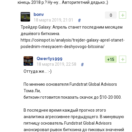
кінець 2018 р.? Ну-ну… Авторитетний дядько ;)
+
bonv
0
18 марта 2019, 21:01
#
Трейдер Galaxy: Апрель станет последним месяцем
дешёвого биткоина.
https://coinspot.io/analysis/trejder-galaxy-aprel-stanet-
poslednim-mesyacem-deshyovogo-bitcoina/
+
Qwerty1999
+15
18 марта 2019, 22:58
#
Оттуда же… :-)
По мнению основателя Fundstrat Global Advisors
Тома Ли,
биткоин готовится показать скачок до $10-20 000.
В последнее время каждый прогноз этого
аналитика агрессивнее предыдущего. В минувшую
пятницу основатель Fundstrat Global Advisors
анонсировал рывок биткоина до пиковых значений