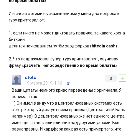
во время оплаты
».
И в связи с этими высказываниями у меня два вопроса к
гуру криптовалют:
1. если никто не может диктовать правила, то какого хрена
биткоин
делится почкованием путём хардфорков (
bitcoin cash
)
2. Что подразумевал супер-гуру криптовалют, овучивая
фразу «
расчёты непосредственно во время оплаты
»
+
ototo
0
19 марта 2019, 1:16
#
Ваши цитаты немного криво переведены с оригинала. Я
понимаю так
1) Он имел в виду что в централизованых системах есть
центр который диктует всем правила (Центральный Банк
например). В децентрализованых же нет единого центра,
имеющего «вес» или влияние над другими узлами. Все
равноправны. И хардфорк как раз есть пример того, что