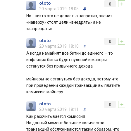
+
ototo
0
20 марта 2019, 18:05
#
Но… никто это не делает, а напротив, значит
«наверху» стоят цели «внедрять» а не
«запрещать»
+
ototo
0
20 марта 2019, 18:10
#
А когда намайнят все битки до единого — то
инфляция битка будет нулевой и манеры
останутся без привычного дохода.
майнеры не остануться без дохода, потому что
при проведении каждой транзакции вы платите
комиссию майнеру.
+
ototo
0
20 марта 2019, 18:11
#
Как рассчитывается комиссия
На данный момент большое количество
транзакций обслуживаются таким образом, что