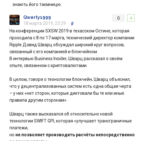
знають його таємницю.
+
Qwerty1999
0
18 марта 2019, 23:29
#
На конференции SXSW 2019 в техасском Остине, которая
проходила с 8 по 17 марта, технический директор компании
Ripple Дэвид Шварц обсуждал широкий круг вопросов,
связанный с его компанией и блокчейном.
В интервью Business Insider, Шварц рассказал о своём
опыте, связанном с криптовалютами.
В целом, говоря о технологии блокчейн, Шварц объяснил,
что у децентрализованных систем есть одна общая черта
– у них «нет сторон, которые диктовали бы те или иные
правила другим сторонам».
Шварц также высказался об относительно новой
технологии SWIFT GPI, которая «улучшает трансграничные
платежи,
но
не позволяет производить расчёты непосредственно