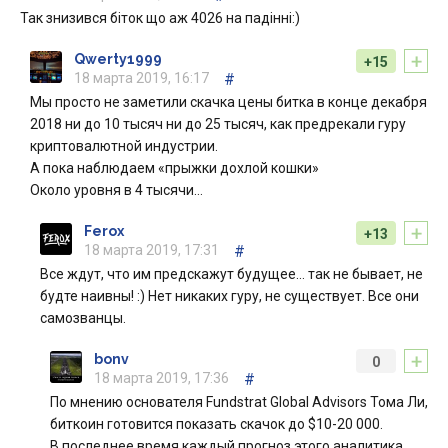
Так знизився біток що аж 4026 на падінні:)
+
Qwerty1999
+15
18 марта 2019, 16:17
#
Мы просто не заметили скачка цены битка в конце декабря
2018 ни до 10 тысяч ни до 25 тысяч, как предрекали гуру
криптовалютной индустрии.
А пока наблюдаем «прыжки дохлой кошки»
Около уровня в 4 тысячи…
+
Ferox
+13
18 марта 2019, 17:31
#
Все ждут, что им предскажут будущее… так не бывает, не
будте наивны! :) Нет никаких гуру, не существует. Все они
самозванцы.
+
bonv
0
18 марта 2019, 17:36
#
По мнению основателя Fundstrat Global Advisors Тома Ли,
биткоин готовится показать скачок до $10-20 000.
В последнее время каждый прогноз этого аналитика