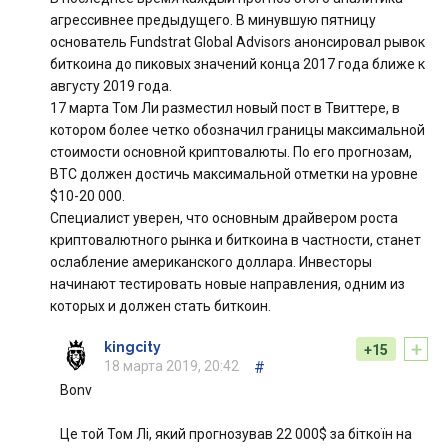
агрессивнее предыдущего. В минувшую пятницу
основатель Fundstrat Global Advisors анонсировал рывок
биткоина до пиковых значений конца 2017 года ближе к
августу 2019 года.
17 марта Том Ли разместил новый пост в Твиттере, в
котором более четко обозначил границы максимальной
стоимости основной криптовалюты. По его прогнозам,
BTC должен достичь максимальной отметки на уровне
$10-20 000.
Специалист уверен, что основным драйвером роста
криптовалютного рынка и биткоина в частности, станет
ослабление американского доллара. Инвесторы
начинают тестировать новые направления, одним из
которых и должен стать биткоин.
+
kingcity
+15
18 марта 2019, 20:42
#
Bonv
Це той Том Лі, який прогнозував 22 000$ за біткоїн на