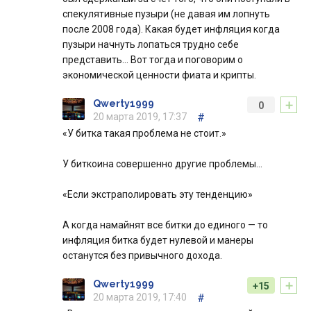
спекулятивные пузыри (не давая им лопнуть
после 2008 года). Какая будет инфляция когда
пузыри начнуть лопаться трудно себе
представить… Вот тогда и поговорим о
экономической ценности фиата и крипты.
+
Qwerty1999
0
20 марта 2019, 17:37
#
«У битка такая проблема не стоит.»
У биткоина совершенно другие проблемы…
«Если экстраполировать эту тенденцию»
А когда намайнят все битки до единого — то
инфляция битка будет нулевой и манеры
останутся без привычного дохода.
+
Qwerty1999
+15
20 марта 2019, 17:40
#