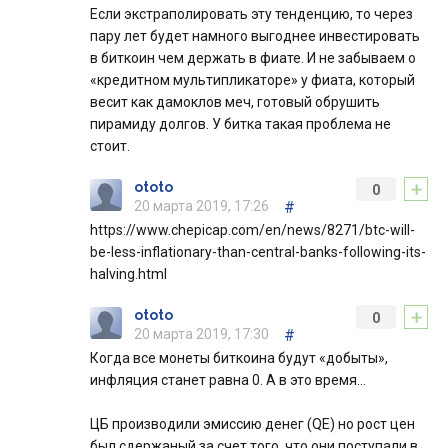
Если экстраполировать эту тенденцию, то через
пару лет будет намного выгоднее инвестировать
в биткоин чем держать в фиате. И не забываем о
«кредитном мультипликаторе» у фиата, который
весит как дамоклов меч, готовый обрушить
пирамиду долгов. У битка такая проблема не
стоит.
+
ototo
0
20 марта 2019, 17:26
#
https://www.chepicap.com/en/news/8271/btc-will-
be-less-inflationary-than-central-banks-following-its-
halving.html
+
ototo
0
20 марта 2019, 17:30
#
Когда все монеты биткоина будут «добыты»,
инфляция станет равна 0. А в это время…
ЦБ производили эмиссию денег (QE) но рост цен
был сдержаный за счет того, что они поступали в