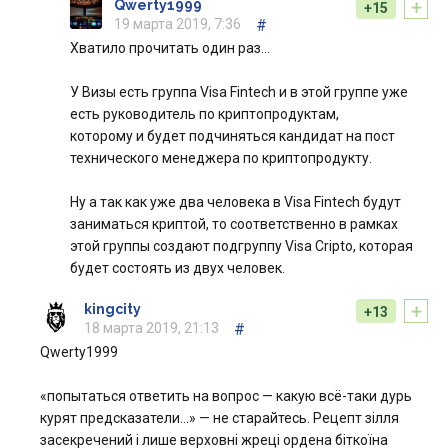
+
Qwerty1999
+15
19 марта 2019, 7:36
#
Хватило прочитать один раз…
У Визы есть группа Visa Fintech и в этой группе уже
есть руководитель по криптопродуктам,
которому и будет подчиняться кандидат на пост
технического менеджера по криптопродукту.
Ну а так как уже два человека в Visa Fintech будут
заниматься криптой, то соответственно в рамках
этой группы создают подгруппу Visa Cripto, которая
будет состоять из двух человек.
+
kingcity
+13
18 марта 2019, 21:13
#
Qwerty1999
«попытаться ответить на вопрос — какую всё-таки дурь
курят предсказатели...» — не старайтесь. Рецепт зілля
засекречений і лише верховні жреці ордена біткоїна