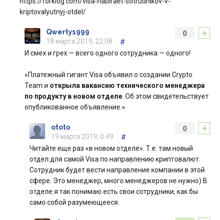
https://forklog.com/visa-nabiraet-sotrudnikov-v-
kriptovalyutnyj-otdel/
+
Qwerty1999
0
18 марта 2019, 22:08
#
И смех и грех — всего одного сотрудника — одного!
«Платежный гигант Visa объявил о создании Crypto
Team и
открыла вакансию технического менеджера
по продукту в новом отделе
. Об этом свидетельствует
опубликованное объявление.»
+
ototo
0
19 марта 2019, 0:49
#
Читайте еще раз «в новом отделе». Т.е. там новый
отдел для самой Visa по направлению криптовалют.
Сотрудник будет вести направление компании в этой
сфере. Это менеджер, много менеджеров не нужно) В
отделе я так понимаю есть свои сотрудники, как бы
само собой разумеющееся.