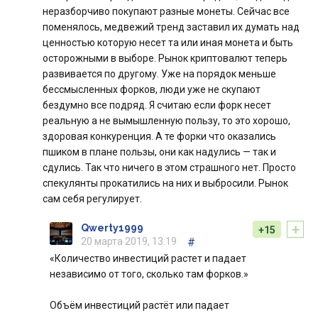
неразборчиво покупают разные монеты. Сейчас все
поменялось, медвежий тренд заставил их думать над
ценностью которую несет та или иная монета и быть
осторожными в выборе. Рынок криптовалют теперь
развивается по другому. Уже на порядок меньше
бессмысленных форков, люди уже не скупают
бездумно все подряд. Я считаю если форк несет
реальную а не вымышленную пользу, то это хорошо,
здоровая конкуренция. А те форки что оказались
пшиком в плане пользы, они как надулись — так и
сдулись. Так что ничего в этом страшного нет. Просто
спекулянты прокатились на них и выбросили. Рынок
сам себя регулирует.
+
Qwerty1999
+15
20 марта 2019, 13:19
#
«Количество инвестиций растет и падает
независимо от того, сколько там форков.»
Объём инвестиций растёт или падает