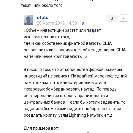
тысяч или около того.
+
ototo
0
20 марта 2019, 14:59
#
«Объём инвестиций растёт или падает
исключительно от того,
где и как собственник фиатной валюты США
разрешает или ограничивает обмен долларов США
на те или иные криптовалюты…»
Я писал о том, что от количества форков размеры
инвестиций не зависят. По крайней мере последний
памп показал, что инвестировали в стиле
«ковровых бомбардировок», наугад. По поводу
регулирования со стороны правительств и
центральных банков — если бы хотели задавить, то
задавили бы. Но сами видите наоборот пытаются
оседлать крипту, узлы Lightning Network и т.д.
Для примера вот: