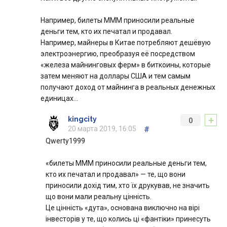
Например, билеты МММ приносили реальные
деньги тем, кто их печатал и продавал.
Например, майнеры в Китае потребляют дешёвую
электроэнергию, преобразуя её посредством
«железа майнинговых ферм» в биткоины, которые
затем меняют на доллары США и тем самым
получают доход от майнинга в реальных денежных
единицах…
+
kingcity
0
20 марта 2019, 16:05
#
Qwerty1999
«билеты МММ приносили реальные деньги тем,
кто их печатал и продавал» — те, що вони
приносили дохід тим, хто їх друкував, не значить
що вони мали реальну цінність.
Це цінність «дута», основана виключно на вірі
інвесторів у те, що колись ці «фантіки» принесуть