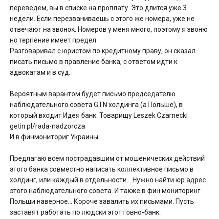
переведем, вы в списке на проплату. Это длится уже 3
недели. Если перезваниваешь с этого же номера, уже не
отвечают на звонок. Номеров у меня много, поэтому я звоню
но терпение имеет предел.
Разговаривал с юристом по кредитному праву, он сказал
писать письмо в правление банка, с ответом идти к
адвокатам и в суд.
Вероятным варантом будет письмо председателю
наблюдательного совета GTN холдинга (а Польше), в
который входит Идея банк. Товарищу Leszek Czarnecki
getin.pl/rada-nadzorcza
И в финмониториг Украины.
Предлагаю всем пострадавшим от мошенических действий
этого банка совместно написать коллективное письмо в
холдинг, или каждый в отдельности… Нужно найти юр.адрес
этого наблюдательного совета. И также в фин мониторинг
Польши наверное… Короче завалить их письмами. Пусть
заставят работать по людски этот говно-банк.