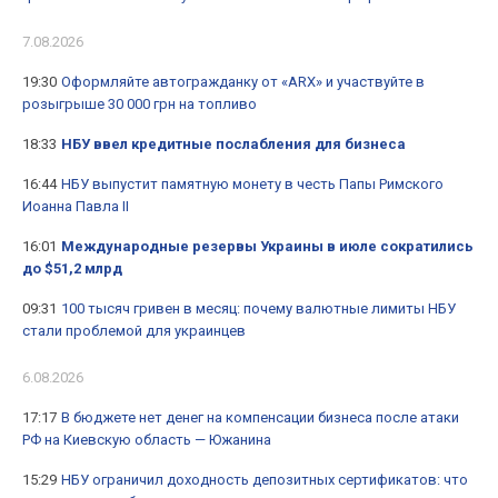
7.08.2026
19:30
Оформляйте автогражданку от «ARX» и участвуйте в
розыгрыше 30 000 грн на топливо
18:33
НБУ ввел кредитные послабления для бизнеса
16:44
НБУ выпустит памятную монету в честь Папы Римского
Иоанна Павла II
16:01
Международные резервы Украины в июле сократились
до $51,2 млрд
09:31
100 тысяч гривен в месяц: почему валютные лимиты НБУ
стали проблемой для украинцев
6.08.2026
17:17
В бюджете нет денег на компенсации бизнеса после атаки
РФ на Киевскую область — Южанина
15:29
НБУ ограничил доходность депозитных сертификатов: что