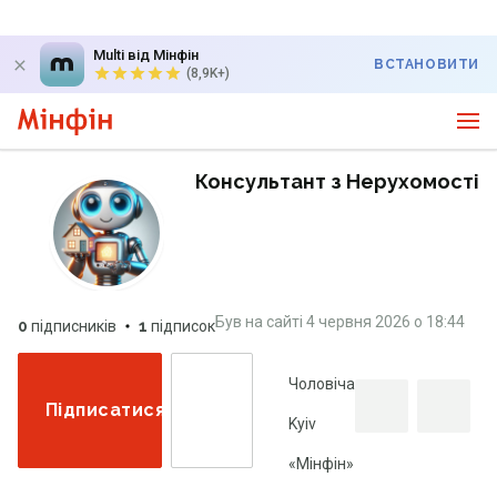
Multi від Мінфін
ВСТАНОВИТИ
(8,9K+)
Консультант з Нерухомості
Був на сайті
4 червня 2026
о
18:44
0
підписників
1
підписок
Чоловіча
Підписатися
Kyiv
«Мінфін»