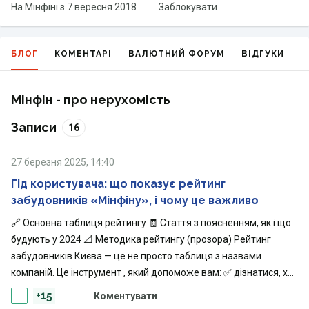
На Мінфіні з
7 вересня 2018
Заблокувати
БЛОГ
КОМЕНТАРІ
ВАЛЮТНИЙ ФОРУМ
ВІДГУКИ
Г
Мінфін - про нерухомість
Записи
16
27 березня 2025, 14:40
Гід користувача: що показує рейтинг
забудовників «Мінфіну», і чому це важливо
🔗 Основна таблиця рейтингу 🧾 Стаття з поясненням, як і що
будують у 2024 📐 Методика рейтингу (прозора) Рейтинг
забудовників Києва — це не просто таблиця з назвами
компаній. Це інструмент , який допоможе вам: ✅ дізнатися, хто
реально здає будинки (а не тільки будує); ✅ перевірити
+15
Коментувати
історію забудовника; ✅ порівняти компанії за реальними