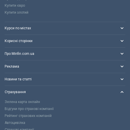
Купити євро
Купити злотий
Курси по містах
Корисні сторінки
Про Minfin.com.ua
Реклама
Новини та статті
Страхування
Зелена карта онлайн
Відгуки про страхові компанії
Рейтинг страхових компаній
Автоцивілка
Страхові компанії