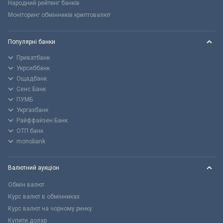
Народний рейтинг банків
Моніторинг обмінників криптовалют
Популярні банки
Приватбанк
Укрсиббанк
Ощадбанк
Сенс Банк
ПУМБ
Укргазбанк
Райффайзен Банк
ОТП банк
monobank
Валютний аукціон
Обмін валют
Курс валют в обмінниках
Курс валют на чорному ринку
Купити долар