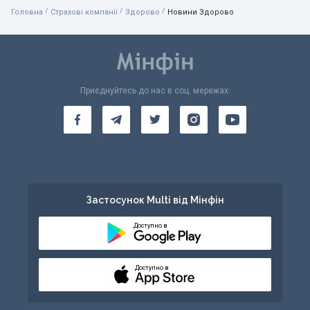
/
/
/
Головна
Страхові компанії
Здорово
Новини Здорово
Приєднуйтесь до нас в соц. мережах:
Застосунок Multi від Мінфін
Доступно в
Доступно в