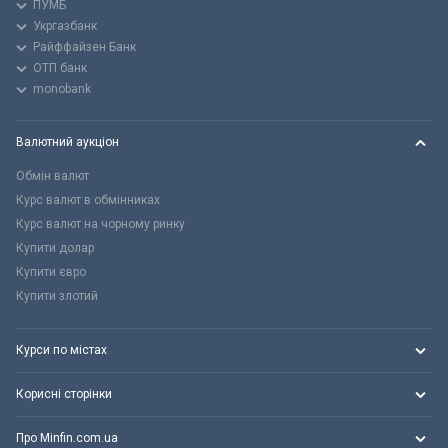
ПУМБ
Укргазбанк
Райффайзен Банк
ОТП банк
monobank
Валютний аукціон
Обмін валют
Курс валют в обмінниках
Курс валют на чорному ринку
Купити долар
Купити євро
Купити злотий
Курси по містах
Корисні сторінки
Про Minfin.com.ua