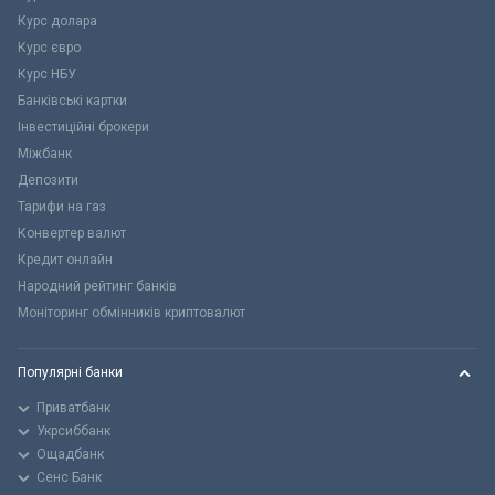
Курс долара
Курс євро
Курс НБУ
Банківські картки
Інвестиційні брокери
Міжбанк
Депозити
Тарифи на газ
Конвертер валют
Кредит онлайн
Народний рейтинг банків
Моніторинг обмінників криптовалют
Популярні банки
Приватбанк
Укрсиббанк
Ощадбанк
Сенс Банк