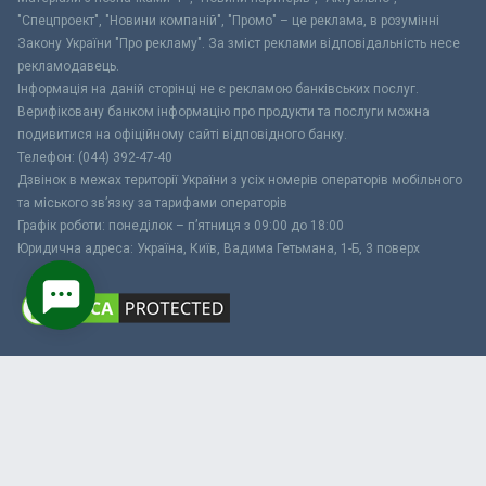
"Спецпроект", "Новини компаній", "Промо" – це реклама, в розумінні
Закону України "Про рекламу". За зміст реклами відповідальність несе
рекламодавець.
Інформація на даній сторінці не є рекламою банківських послуг.
Верифіковану банком інформацію про продукти та послуги можна
подивитися на офіційному сайті відповідного банку.
Телефон: (044) 392-47-40
Дзвінок в межах території України з усіх номерів операторів мобільного
та міського зв’язку за тарифами операторів
Графік роботи: понеділок – п’ятниця з 09:00 до 18:00
Юридична адреса: Україна, Київ, Вадима Гетьмана, 1-Б, 3 поверх