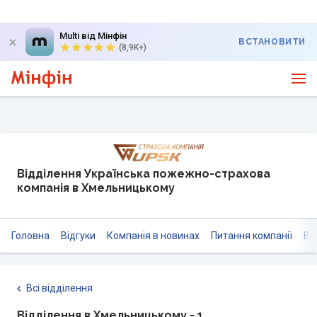
Multi від Мінфін
ВСТАНОВИТИ
(8,9K+)
Відділення Українська пожежно-страхова
компанія в Хмельницькому
Головна
Відгуки
Компанія в новинах
Питання компанії
Ві
Всі відділення
Відділення в Хмельницькому - 1