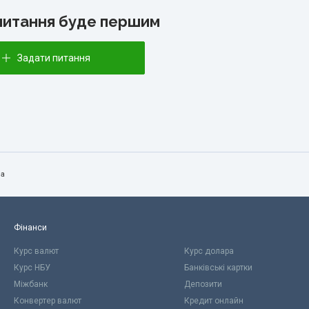
питання буде першим
Задати питання
да
Фінанси
Курс валют
Курс долара
Курс НБУ
Банківські картки
Міжбанк
Депозити
Конвертер валют
Кредит онлайн