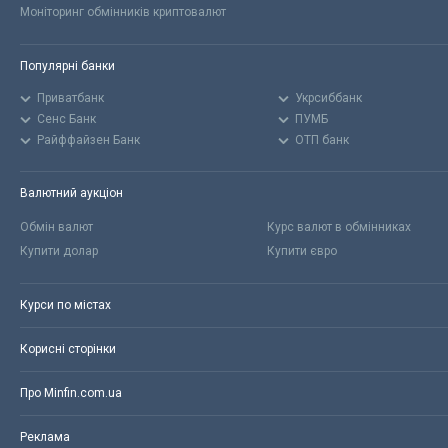
Моніторинг обмінників криптовалют
Популярні банки
Приватбанк
Укрсиббанк
Сенс Банк
ПУМБ
Райффайзен Банк
ОТП банк
Валютний аукціон
Обмін валют
Курс валют в обмінниках
Купити долар
Купити євро
Курси по містах
Корисні сторінки
Про Minfin.com.ua
Реклама