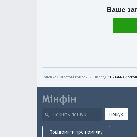
Ваше за
/
/
/
Головна
Страхові компанії
Злагода
Питання Злаго
Пошук
Повідомити про помилку