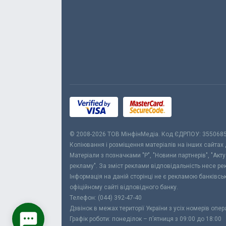
© 2008-2026 ТОВ МiнфiнМедiа. Код ЄДРПОУ: 355068
Копіювання і розміщення матеріалів на інших сайтах
Матеріали з позначками "Р", "Новини партнерів", "Акт
рекламу". За зміст реклами відповідальність несе р
Інформація на даній сторінці не є рекламою банківс
офіційному сайті відповідного банку.
Телефон: (044) 392-47-40
Дзвінок в межах території України з усіх номерів опе
Графік роботи: понеділок – п’ятниця з 09:00 до 18:00