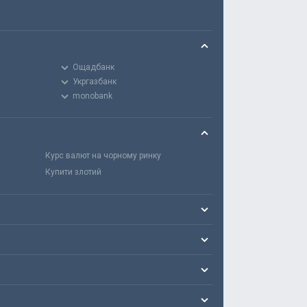
Ощадбанк
Укргазбанк
monobank
Курс валют на чорному ринку
Купити злотий