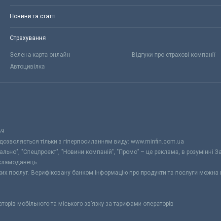
Новини та статті
Страхування
Зелена карта онлайн
Відгуки про страхові компанії
Автоцивілка
59
 дозволяється тільки з гіперпосиланням виду: www.minfin.com.ua
уально", "Спецпроект", "Новини компаній", "Промо" – це реклама, в розумінні З
екламодавець.
ьких послуг. Верифіковану банком інформацію про продукти та послуги можна
раторів мобільного та міського зв’язку за тарифами операторів