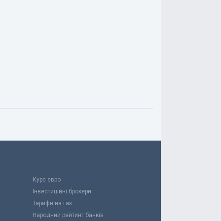
Курс євро
Інвестиційні брокери
Тарифи на газ
Народний рейтинг банків