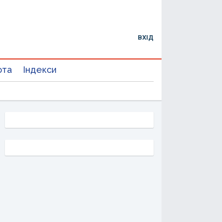
ВХІД
юта
Індекси