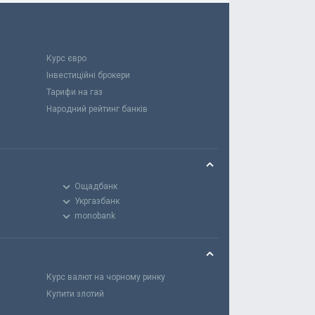
Курс євро
Інвестиційні брокери
Тарифи на газ
Народний рейтинг банків
Ощадбанк
Укргазбанк
monobank
Курс валют на чорному ринку
Купити злотий