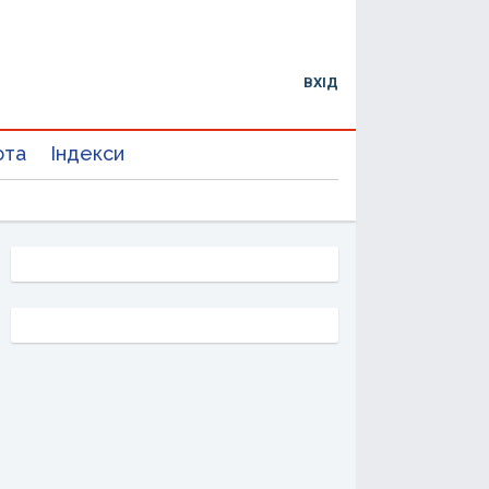
ВХІД
юта
Індекси