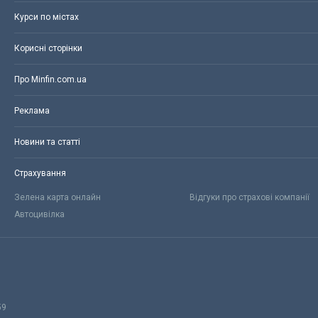
Курси по містах
Корисні сторінки
Про Minfin.com.ua
Реклама
Новини та статті
Страхування
Зелена карта онлайн
Відгуки про страхові компанії
Автоцивілка
59