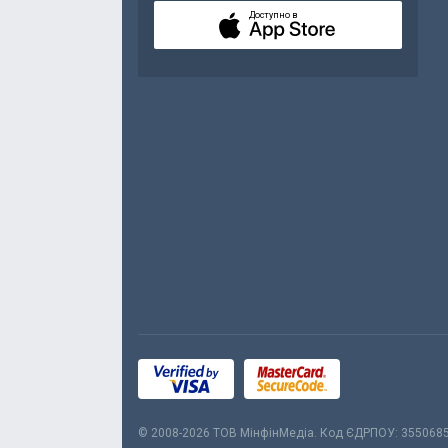
Доступно в
© 2008-2026 ТОВ МiнфiнМедiа. Код ЄДРПОУ: 355068