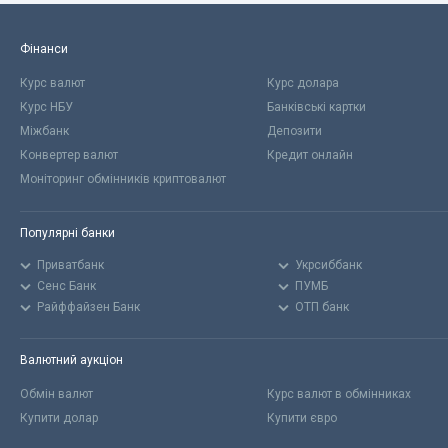
Фінанси
Курс валют
Курс долара
Курс НБУ
Банківські картки
Міжбанк
Депозити
Конвертер валют
Кредит онлайн
Моніторинг обмінників криптовалют
Популярні банки
Приватбанк
Укрсиббанк
Сенс Банк
ПУМБ
Райффайзен Банк
ОТП банк
Валютний аукціон
Обмін валют
Курс валют в обмінниках
Купити долар
Купити євро