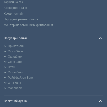
Тарифи на газ
Конвертер валют
Кредит онлайн
Народний рейтинг банків
Моніторинг обмінників криптовалют
Популярні банки
Приватбанк
Укрсиббанк
Ощадбанк
Сенс Банк
ПУМБ
Укргазбанк
Райффайзен Банк
ОТП банк
monobank
Валютний аукціон