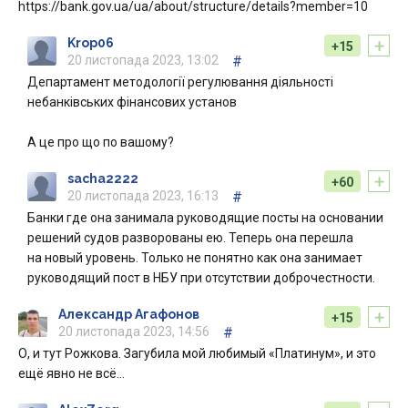
https://bank.gov.ua/ua/about/structure/details?member=10
+
Krop06
+15
20 листопада 2023, 13:02
#
Департамент методології регулювання діяльності
небанківських фінансових установ
А це про що по вашому?
+
sacha2222
+60
20 листопада 2023, 16:13
#
Банки где она занимала руководящие посты на основании
решений судов разворованы ею. Теперь она перешла
на новый уровень. Только не понятно как она занимает
руководящий пост в НБУ при отсутствии доброчестности.
+
Александр Агафонов
+15
20 листопада 2023, 14:56
#
О, и тут Рожкова. Загубила мой любимый «Платинум», и это
ещё явно не всё…