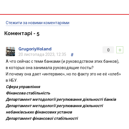
Стежити за новими коментарями
Коментарі -
5
+
GrugoriyHoland
0
20 листопада 2023, 12:35
#
А что сейчас с теми банками (и руководством этих банков),
в которых она занимала руководящие посты?
И почему она дает «интервию», но по факту это не её «хлеб»
в НБУ.
Сфера управління
Фінансова стабільність
Департамент методології регулювання діяльності банків
Департамент методології регулювання діяльності
небанківських фінансових установ
Департамент фінансової стабільності