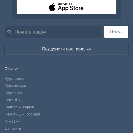
Доступно в
Пошук
Повідомити про помилку
Фінанси
Курс валют
Курс долара
Курс євро
Курс НБУ
Банківські картки
Інвестиційні брокери
Міжбанк
Депозити