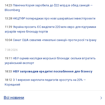
14:23
Північна Корея заробила до $22 млрд в обхід санкцій —
Bloomberg
13:28
НКЦПФР попереджає про нові шахрайські інвестпроєкти
11:39
Україна просить ЄС виділити 220 млн євро для підтримки
аграріїв через блокаду портів
10:04
Сенат США схвалив «пекельні санкції» проти росії та Ірану
7.08.2026
19:11
НБУ оцінив наслідки морської блокади: скільки втратить
український експорт
18:33
НБУ запровадив кредитні послаблення для бізнесу
18:12
З 1 вересня зарплати педагогів зростуть на 20% —
Корецький
Всі новини