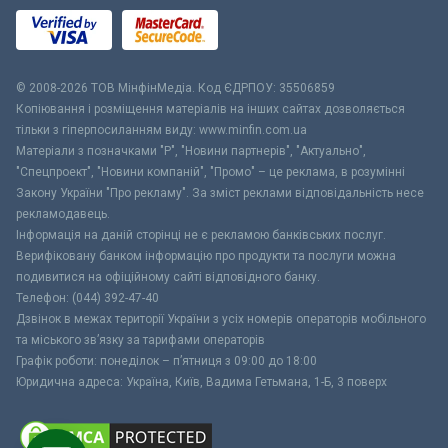
© 2008-2026 ТОВ МiнфiнМедiа. Код ЄДРПОУ: 35506859
Копіювання і розміщення матеріалів на інших сайтах дозволяється
тільки з гіперпосиланням виду: www.minfin.com.ua
Матеріали з позначками "Р", "Новини партнерів", "Актуально",
"Спецпроект", "Новини компаній", "Промо" – це реклама, в розумінні
Закону України "Про рекламу". За зміст реклами відповідальність несе
рекламодавець.
Інформація на даній сторінці не є рекламою банківських послуг.
Верифіковану банком інформацію про продукти та послуги можна
подивитися на офіційному сайті відповідного банку.
Телефон: (044) 392-47-40
Дзвінок в межах території України з усіх номерів операторів мобільного
та міського зв’язку за тарифами операторів
Графік роботи: понеділок – п’ятниця з 09:00 до 18:00
Юридична адреса: Україна, Київ, Вадима Гетьмана, 1-Б, 3 поверх