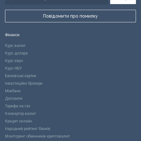
Повідомити про помилку
Фінанси
Курс валют
Курс долара
Курс євро
Курс НБУ
Банківські картки
Інвестиційні брокери
Міжбанк
Депозити
Тарифи на газ
Конвертер валют
Кредит онлайн
Народний рейтинг банків
Моніторинг обмінників криптовалют