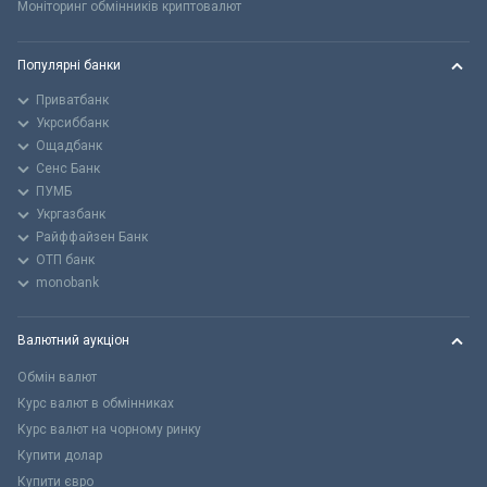
Моніторинг обмінників криптовалют
Популярні банки
Приватбанк
Укрсиббанк
Ощадбанк
Сенс Банк
ПУМБ
Укргазбанк
Райффайзен Банк
ОТП банк
monobank
Валютний аукціон
Обмін валют
Курс валют в обмінниках
Курс валют на чорному ринку
Купити долар
Купити євро