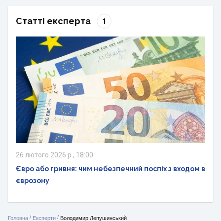
Статті експерта
1
26 лютого 2026 р., 18:00
Євро або гривня: чим небезпечний поспіх з входом в
єврозону
/
/
Головна
Експерти
Володимир Лепушинський