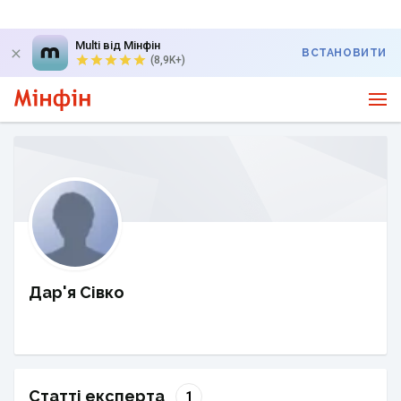
Multi від Мінфін
ВСТАНОВИТИ
(8,9K+)
Дар'я Сівко
Статті експерта
1