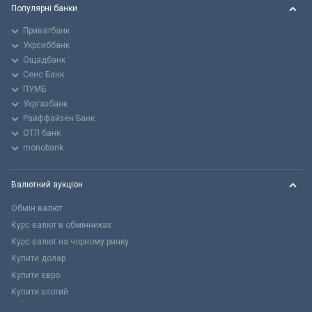
Популярні банки
Приватбанк
Укрсиббанк
Ощадбанк
Сенс Банк
ПУМБ
Укргазбанк
Райффайзен Банк
ОТП банк
monobank
Валютний аукціон
Обмін валют
Курс валют в обмінниках
Курс валют на чорному ринку
Купити долар
Купити євро
Купити злотий