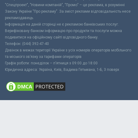
"Спецпроект", "Новини компаній", "Промо" – це реклама, в розумінні
Закону України "Про рекламу". За зміст реклами відповідальність несе
рекламодавець.
Інформація на даній сторінці не є рекламою банківських послуг.
Верифіковану банком інформацію про продукти та послуги можна
подивитися на офіційному сайті відповідного банку.
Телефон: (044) 392-47-40
Дзвінок в межах території України з усіх номерів операторів мобільного
та міського зв’язку за тарифами операторів
Графік роботи: понеділок – п’ятниця з 09:00 до 18:00
Юридична адреса: Україна, Київ, Вадима Гетьмана, 1-Б, 3 поверх