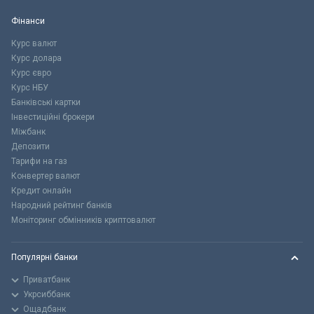
Фінанси
Курс валют
Курс долара
Курс євро
Курс НБУ
Банківські картки
Інвестиційні брокери
Міжбанк
Депозити
Тарифи на газ
Конвертер валют
Кредит онлайн
Народний рейтинг банків
Моніторинг обмінників криптовалют
Популярні банки
Приватбанк
Укрсиббанк
Ощадбанк