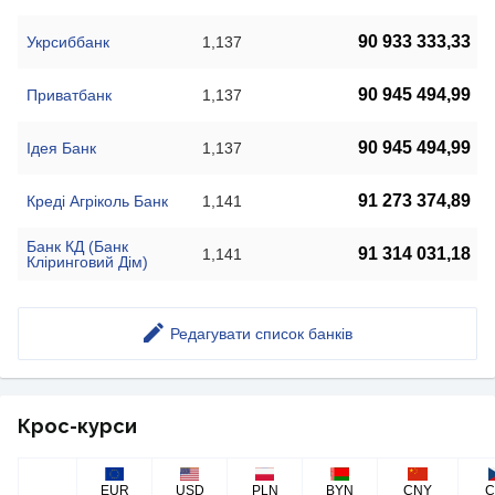
90 933 333,33
Укрсиббанк
1,137
90 945 494,99
Приватбанк
1,137
90 945 494,99
Ідея Банк
1,137
91 273 374,89
Креді Агріколь Банк
1,141
Банк КД (Банк
91 314 031,18
1,141
Кліринговий Дім)
Редагувати список банків
Крос-курси
EUR
USD
PLN
BYN
CNY
C