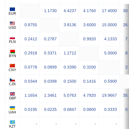
1.1730
4.4237
4.1760
17.4000
30
EUR
0.8755
3.8136
3.6000
15.0000
26
USD
0.2412
0.2787
0.9920
4.1333
7
PLN
0.2918
0.3371
1.2712
5.0000
8
BYN
0.0778
0.0899
0.3390
0.3200
2
CNY
0.0344
0.0398
0.1500
0.1416
0.5900
CZK
1.1654
1.3461
5.0763
4.7920
19.9667
35
GBP
0.0195
0.0225
0.0847
0.0800
0.3333
0
UAH
-
-
-
-
-
KZT