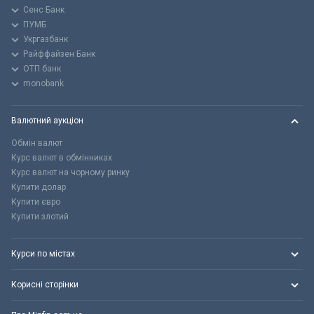
Сенс Банк
ПУМБ
Укргазбанк
Райффайзен Банк
ОТП банк
monobank
Валютний аукціон
Обмін валют
Курс валют в обмінниках
Курс валют на чорному ринку
Купити долар
Купити євро
Купити злотий
Курси по містах
Корисні сторінки