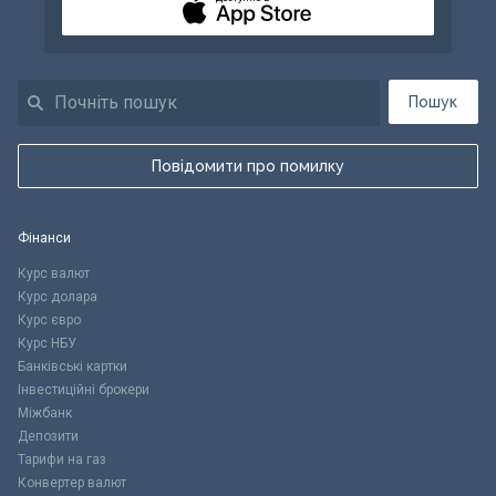
Пошук
Повідомити про помилку
Фінанси
Курс валют
Курс долара
Курс євро
Курс НБУ
Банківські картки
Інвестиційні брокери
Міжбанк
Депозити
Тарифи на газ
Конвертер валют