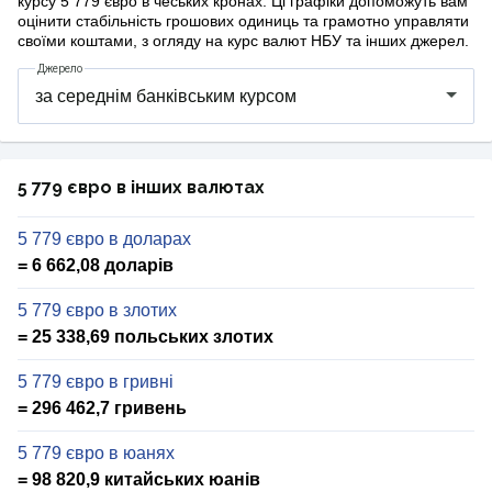
курсу 5 779 євро в чеських кронах. Ці графіки допоможуть вам
оцінити стабільність грошових одиниць та грамотно управляти
своїми коштами, з огляду на курс валют НБУ та інших джерел.
Джерело
5 779 євро в інших валютах
5 779 євро в доларах
= 6 662,08 доларів
5 779 євро в злотих
= 25 338,69 польських злотих
5 779 євро в гривні
= 296 462,7 гривень
5 779 євро в юанях
= 98 820,9 китайських юанів