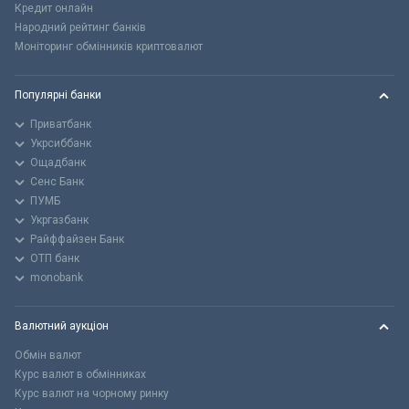
Кредит онлайн
Народний рейтинг банків
Моніторинг обмінників криптовалют
Популярні банки
Приватбанк
Укрсиббанк
Ощадбанк
Сенс Банк
ПУМБ
Укргазбанк
Райффайзен Банк
ОТП банк
monobank
Валютний аукціон
Обмін валют
Курс валют в обмінниках
Курс валют на чорному ринку