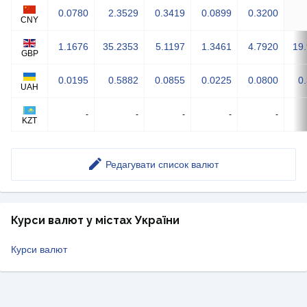
0.0780
2.3529
0.3419
0.0899
0.3200
CNY
1.1676
35.2353
5.1197
1.3461
4.7920
19
GBP
0.0195
0.5882
0.0855
0.0225
0.0800
0
UAH
-
-
-
-
-
KZT
Редагувати список валют
Курси валют у містах України
Курси валют