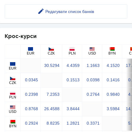
Редагувати список банків
Крос-курси
EUR
CZK
PLN
USD
BYN
C
30.5294
4.4359
1.1663
4.1520
17
EUR
0.0345
0.1513
0.0398
0.1416
0
CZK
0.2398
7.2353
0.2764
0.9840
4
PLN
0.8768
26.4588
3.8444
3.5984
14
USD
0.2924
8.8235
1.2821
0.3371
5
BYN