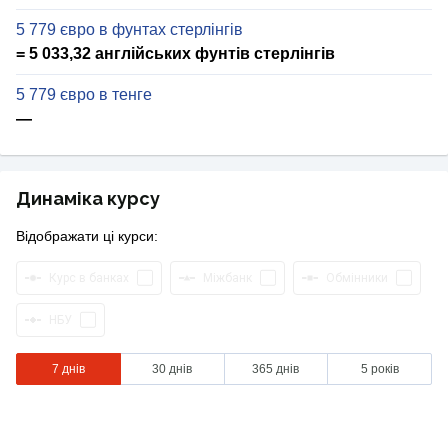
5 779 євро в фунтах стерлінгів
= 5 033,32 англійських фунтів стерлінгів
5 779 євро в тенге
—
Динаміка курсу
Відображати ці курси:
Курс в банках
Міжбанк
Обмінники
НБУ
7 днів
30 днів
365 днів
5 років