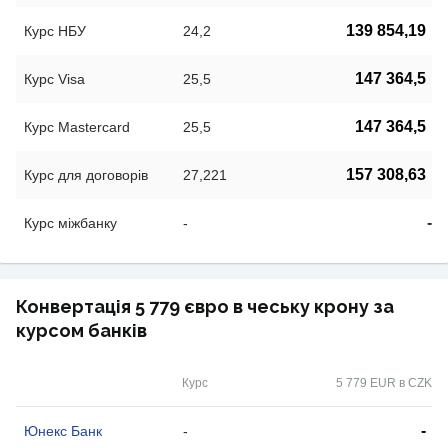
139 854,19
Курс НБУ
24,2
147 364,5
Курс Visa
25,5
147 364,5
Курс Mastercard
25,5
157 308,63
Курс для договорів
27,221
-
Курс міжбанку
-
Конвертація 5 779 євро в чеську крону за
курсом банків
Курс
5 779 EUR в CZK
-
Юнекс Банк
-