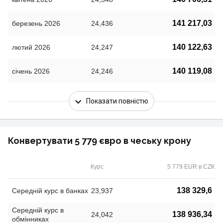
141 217,03
березень 2026
24,436
140 122,63
лютий 2026
24,247
140 119,08
січень 2026
24,246
Показати повністю
Конвертувати 5 779 євро в чеську крону
Курс
5 779 EUR в CZK
138 329,6
Середній курс в банках
23,937
Середній курс в
138 936,34
24,042
обмінниках