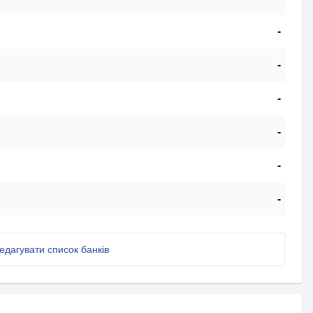
-
-
-
-
-
-
едагувати список банків