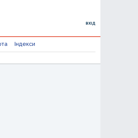
ВХІД
юта
Індекси