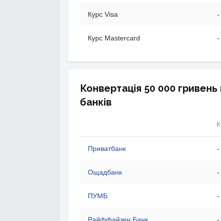
Курс Visa
-
Курс Mastercard
-
Конвертація 50 000 гривень
банків
К
Приватбанк
-
Ощадбанк
-
ПУМБ
-
Райффайзен Банк
-