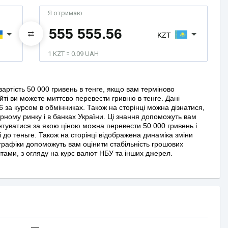
Я отримаю
KZT
1 KZT = 0.09 UAH
артість 50 000 гривень в тенге, якщо вам терміново
ті ви можете миттєво перевести гривню в тенге. Дані
6 за курсом в обмінниках. Також на сторінці можна дізнатися,
орному ринку і в банках України. Ці знання допоможуть вам
єнтуватися за якою ціною можна перевести 50 000 гривень і
 до теньге. Також на сторінці відображена динаміка зміни
 графіки допоможуть вам оцінити стабільність грошових
тами, з огляду на курс валют НБУ та інших джерел.
—