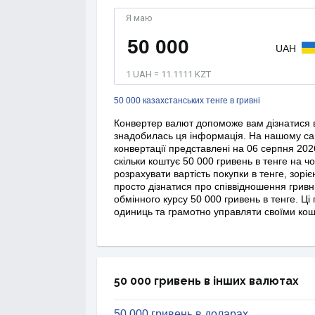
Я маю
UAH
1 UAH = 11.1111 KZT
50 000 казахстанських тенге в гривні
Конвертер валют допоможе вам дізнатися в
знадобилась ця інформація. На нашому сай
конвертації представлені на 06 серпня 202
скільки коштує 50 000 гривень в тенге на ч
розрахувати вартість покупки в тенге, зорі
просто дізнатися про співвідношення гривні
обмінного курсу 50 000 гривень в тенге. Ці
одиниць та грамотно управляти своїми кош
50 000 гривень в інших валютах
50 000 гривень в доларах