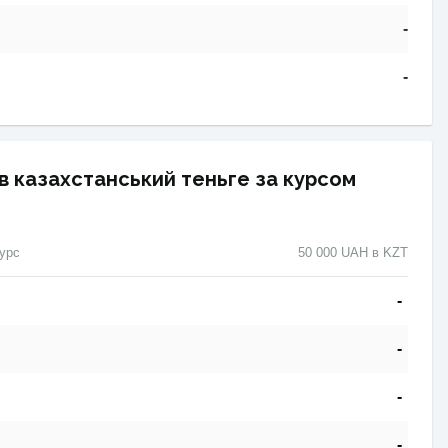
-
-
 в казахстанський теньге за курсом
урс
50 000 UAH в KZT
-
-
-
-