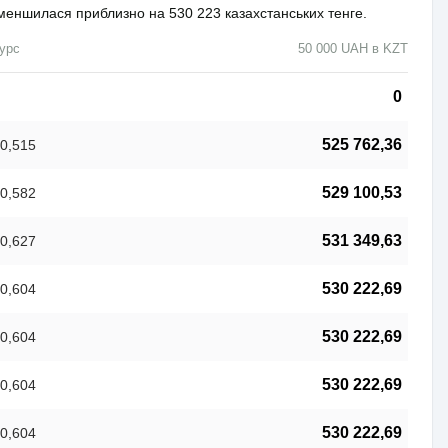
 зменшилася приблизно на 530 223 казахстанських тенге.
урс
50 000 UAH в KZT
0
525 762,36
0,515
529 100,53
0,582
531 349,63
0,627
530 222,69
0,604
530 222,69
0,604
530 222,69
0,604
530 222,69
0,604