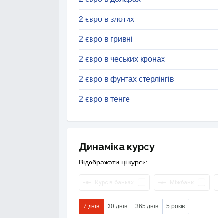
2 євро в злотих
2 євро в гривні
2 євро в чеських кронах
2 євро в фунтах стерлінгів
2 євро в тенге
Динаміка курсу
Відображати ці курси:
Курс в банках
Міжбанк
7 днів
30 днів
365 днів
5 років