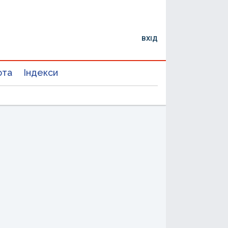
ВХІД
юта
Індекси