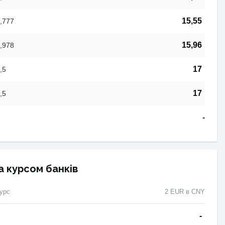
15,55
,777
15,96
,978
17
,5
17
,5
-
а курсом банків
урс
2 EUR в CNY
-