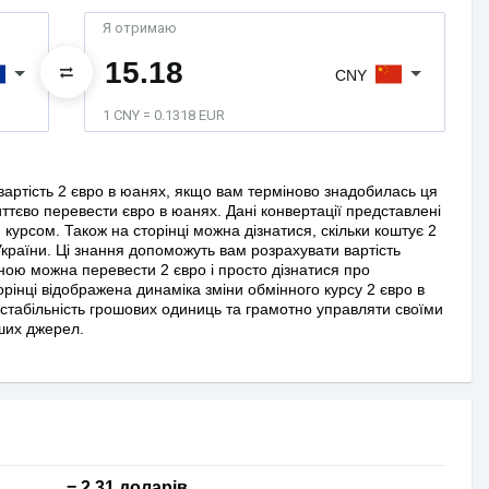
Я отримаю
CNY
1 CNY = 0.1318 EUR
артість 2 євро в юанях, якщо вам терміново знадобилась ця
тєво перевести євро в юанях. Дані конвертації представлені
курсом. Також на сторінці можна дізнатися, скільки коштує 2
України. Ці знання допоможуть вам розрахувати вартість
іною можна перевести 2 євро і просто дізнатися про
рінці відображена динаміка зміни обмінного курсу 2 євро в
 стабільність грошових одиниць та грамотно управляти своїми
нших джерел.
= 2,31 доларів