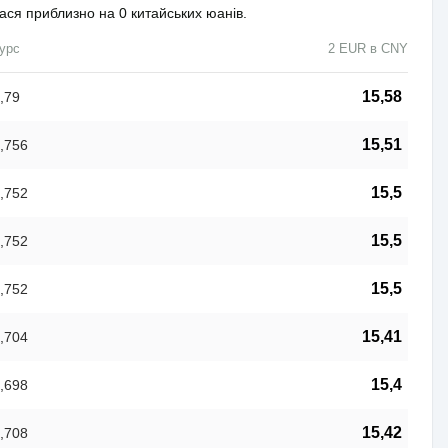
лася приблизно на 0 китайських юанів.
урс
2 EUR в CNY
15,58
,79
15,51
,756
15,5
,752
15,5
,752
15,5
,752
15,41
,704
15,4
,698
15,42
,708