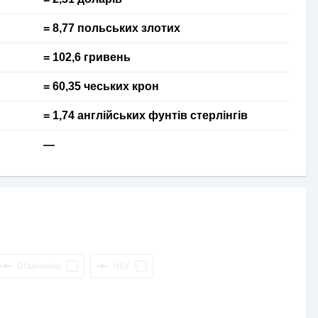
= 8,77 польських злотих
= 102,6 гривень
= 60,35 чеських крон
= 1,74 англійських фунтів стерлінгів
—
Обмінники
НБУ