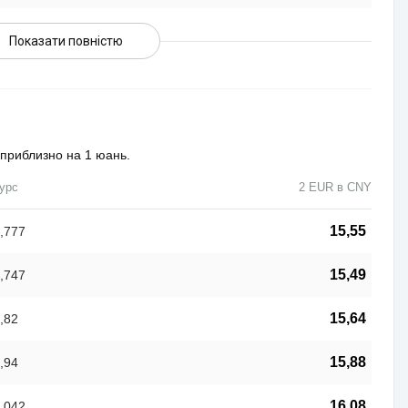
Показати повністю
 приблизно на 1 юань.
урс
2 EUR в CNY
15,55
,777
15,49
,747
15,64
,82
15,88
,94
16,08
,042