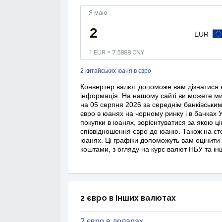
Я маю
EUR
1 EUR = 7.5888 CNY
2 китайських юаня в євро
Конвертер валют допоможе вам дізнатися в
інформація. На нашому сайті ви можете мит
на 05 серпня 2026 за середнім банківським 
євро в юанях на чорному ринку і в банках 
покупки в юанях, зорієнтуватися за якою ц
співвідношення євро до юаню. Також на сто
юанях. Ці графіки допоможуть вам оцінити
коштами, з огляду на курс валют НБУ та і
2 євро в інших валютах
2 євро в доларах