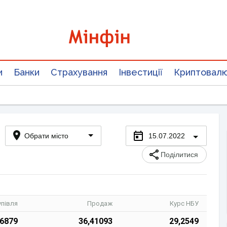
и
Банки
Страхування
Інвестиції
Криптовал
Обрати місто
15.07.2022
Поділитися
упівля
Продаж
Курс НБУ
76879
36,41093
29,2549