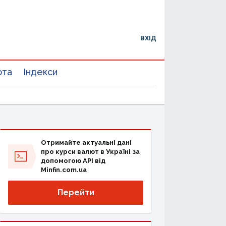
ВХІД
юта
Індекси
Отримайте актуальні дані
про курси валют в Україні за
допомогою API від
Minfin.com.ua
Перейти