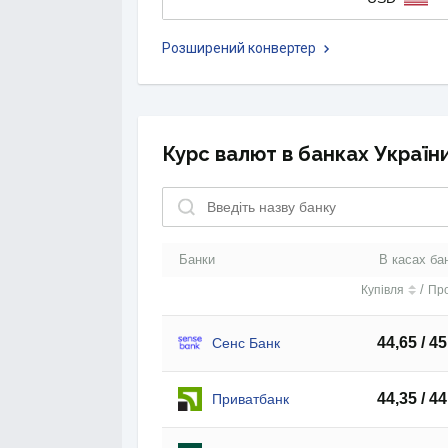
Розширений конвертер
Курс валют в банках Україн
Банки
В касах ба
/
Купівля
Пр
44,65 / 45
Сенс Банк
44,35 / 44
Приватбанк