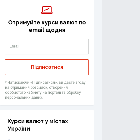
Отримуйте курси валют по
email щодня
Email
Підписатися
* Натискаючи «Підписатися», ви даєте згоду
на отримання розсилок, створення
особистого кабінету на порталі та обробку
персональних даних.
Курси валют у містах
України