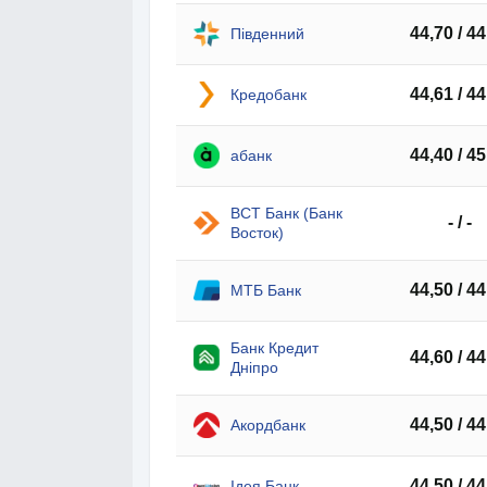
44,70 / 44
Південний
44,61 / 44
Кредобанк
44,40 / 45
абанк
ВСТ Банк (Банк
- / -
Восток)
44,50 / 44
МТБ Банк
Банк Кредит
44,60 / 44
Дніпро
44,50 / 44
Акордбанк
44,50 / 44
Ідея Банк