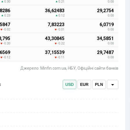
0.30
0.21
0.00
78286
36,62483
29,2754
0.23
0.12
0.00
95847
7,83223
6,0719
-0.02
-0.01
0.00
8,795
43,30845
34,5851
-0.20
-0.22
0.00
06569
37,15539
29,7487
-0.12
-0.11
0.00
Джерело: Minfin.com.ua, НБУ, Офіційні сайти банків
х
USD
EUR
PLN