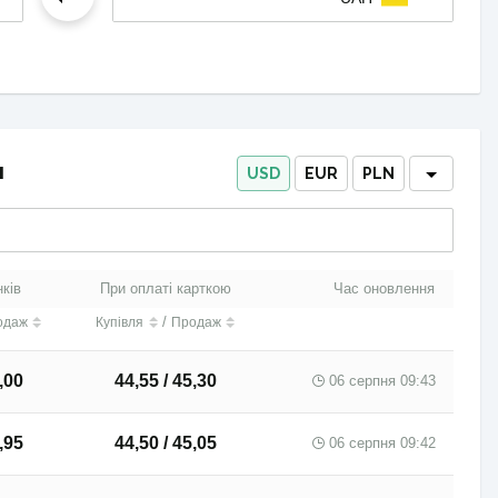
и
USD
EUR
PLN
нків
При оплаті карткою
Час оновлення
/
одаж
Купівля
Продаж
,00
44,55 / 45,30
06 серпня 09:43
,95
44,50 / 45,05
06 серпня 09:42