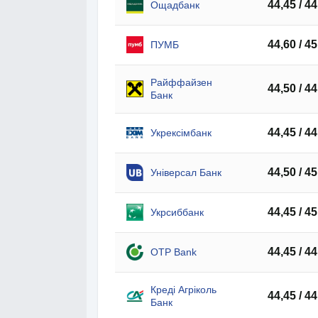
44,45 / 44
Ощадбанк
44,60 / 45
ПУМБ
Райффайзен
44,50 / 44
Банк
44,45 / 44
Укрексімбанк
44,50 / 45
Універсал Банк
44,45 / 45
Укрсиббанк
44,45 / 44
OTP Bank
Креді Агріколь
44,45 / 44
Банк