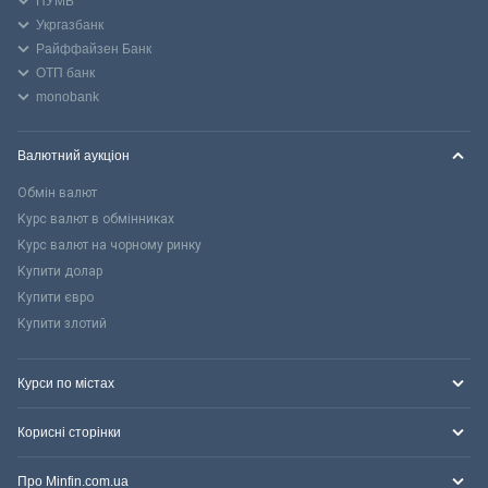
ПУМБ
Укргазбанк
Райффайзен Банк
ОТП банк
monobank
Валютний аукціон
Обмін валют
Курс валют в обмінниках
Курс валют на чорному ринку
Купити долар
Купити євро
Купити злотий
Курси по містах
Корисні сторінки
Про Minfin.com.ua