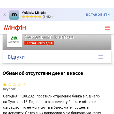
Multi від Мінфін
ВСТАНОВИТИ
(8,9K+)
Земельний Капітал
В стадії ліквідації
Відгуки
Головна
Обман об отсутствии денег в кассе
Банк у новинах
tatyanaz
Курс валют у банку
Сегодня 11.08.2021 посетили отделение банка в г. Днепр
на Пушкина 15. Подошла к экономисту банка и объяснила
ситуацию что не могу снять в банкомате проценты
Питання банку
по депозиту. Сотрудник попросила мою банковскую карту,