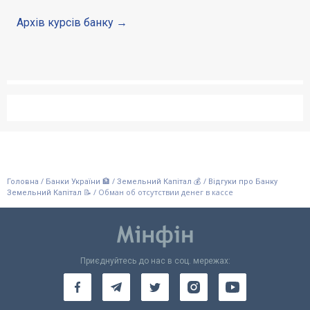
Архів курсів банку
/
/
/
Головна
Банки України 🏦
Земельний Капітал 💰
Відгуки про Банку
/
Обман об отсутствии денег в кассе
Земельний Капітал 📝
Приєднуйтесь до нас в соц. мережах: