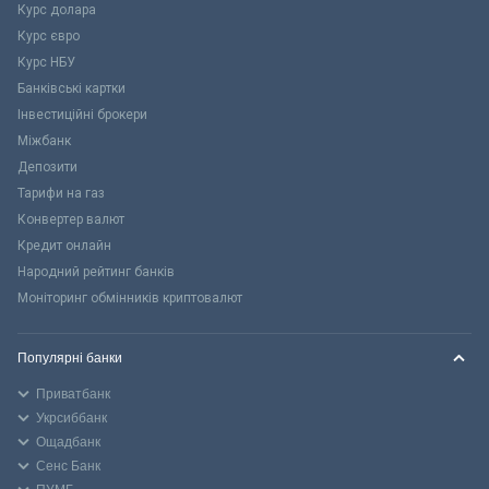
Курс долара
Курс євро
Курс НБУ
Банківські картки
Інвестиційні брокери
Міжбанк
Депозити
Тарифи на газ
Конвертер валют
Кредит онлайн
Народний рейтинг банків
Моніторинг обмінників криптовалют
Популярні банки
Приватбанк
Укрсиббанк
Ощадбанк
Сенс Банк