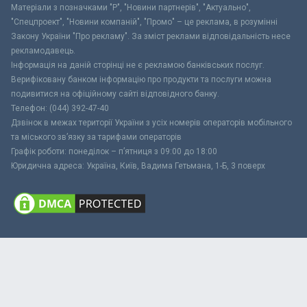
Матеріали з позначками "Р", "Новини партнерів", "Актуально",
"Спецпроект", "Новини компаній", "Промо" – це реклама, в розумінні
Закону України "Про рекламу". За зміст реклами відповідальність несе
рекламодавець.
Інформація на даній сторінці не є рекламою банківських послуг.
Верифіковану банком інформацію про продукти та послуги можна
подивитися на офіційному сайті відповідного банку.
Телефон: (044) 392-47-40
Дзвінок в межах території України з усіх номерів операторів мобільного
та міського зв’язку за тарифами операторів
Графік роботи: понеділок – п’ятниця з 09:00 до 18:00
Юридична адреса: Україна, Київ, Вадима Гетьмана, 1-Б, 3 поверх