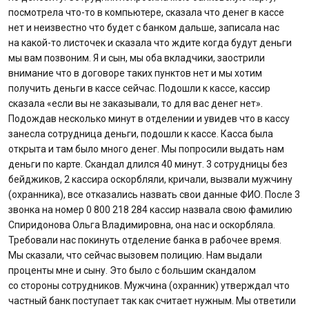
посмотрела что-то в компьютере, сказала что денег в кассе
Відгуки
нет и неизвестно что будет с банком дальше, записала нас
на какой-то листочек и сказала что ждите когда будут деньги
Кредити для бізнеса
мы вам позвоним. Я и сын, мы оба вкладчики, заострили
внимание что в договоре таких пунктов нет и мы хотим
получить деньги в кассе сейчас. Подошли к кассе, кассир
Картки
сказала «если вы не заказывали, то для вас денег нет».
Подождав несколько минут в отделении и увидев что в кассу
Відділення і банкомати
занесла сотрудница деньги, подошли к кассе. Касса была
открыта и там было много денег. Мы попросили выдать нам
Інтернет-банкінг
деньги по карте. Скандал длился 40 минут. 3 сотрудницы без
бейджиков, 2 кассира оскорбляли, кричали, вызвали мужчину
Банки-партнери
(охранника), все отказались назвать свои данные ФИО. После 3
звонка на номер 0 800 218 284 кассир назвала свою фамилию
Спиридонова Ольга Владимировна, она нас и оскорбляла.
Счета для бизнеса
Требовали нас покинуть отделение банка в рабочее время.
Мы сказали, что сейчас вызовем полицию. Нам выдали
проценты мне и сыну. Это было с большим скандалом
со стороны сотрудников. Мужчина (охранник) утверждал что
частный банк поступает так как считает нужным. Мы ответили