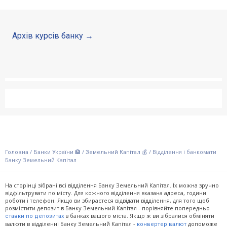
Відгуки
Архів курсів банку
Кредити для бізнеса
Картки
Відділення і банкомати
Інтернет-банкінг
Банки-партнери
/
/
/
Відділення і банкомати
Головна
Банки України 🏦
Земельний Капітал 💰
Банку Земельний Капітал
Рахунки для бізнесу
На сторінці зібрані всі відділення Банку Земельний Капітал. Їх можна зручно
відфільтрувати по місту. Для кожного відділення вказана адреса, години
роботи і телефон. Якщо ви збираєтеся відвідати відділення, для того щоб
розмістити депозит в Банку Земельний Капітал - порівняйте попередньо
в банках вашого міста. Якщо ж ви зібралися обміняти
ставки по депозитах
валюти в відділенні Банку Земельний Капітал -
допоможе
конвертер валют