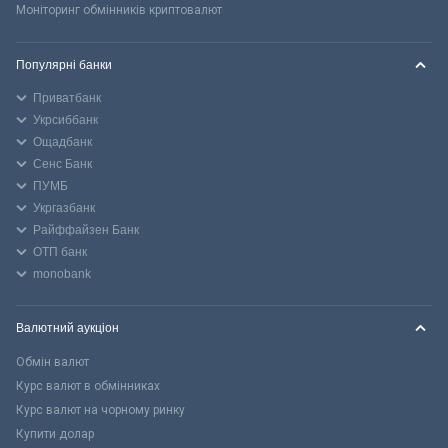
Моніторинг обмінників криптовалют
Популярні банки
Приватбанк
Укрсиббанк
Ощадбанк
Сенс Банк
ПУМБ
Укргазбанк
Райффайзен Банк
ОТП банк
monobank
Валютний аукціон
Обмін валют
Курс валют в обмінниках
Курс валют на чорному ринку
Купити долар