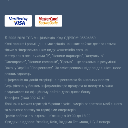
© 2008-2026 ТОВ МiнфiнМедiа. Код ЄДРПОУ: 35506859
Копіювання і розміщення матеріалів на інших сайтах дозволяється
тільки з гіперпосиланням виду: www.minfin.com.ua
Матеріали з позначками "Р", "Новини партнерів", "Актуально",
"Спецпроект", "Новини компаній", "Промо" – це реклама, в розумінні
Закону України "Про рекламу". За зміст реклами відповідальність несе
рекламодавець.
Інформація на даній сторінці не є рекламою банківських послуг.
Верифіковану банком інформацію про продукти та послуги можна
подивитися на офіційному сайті відповідного банку.
Телефон: (044) 392-47-40
Дзвінок в межах території України з усіх номерів операторів мобільного
та міського зв’язку за тарифами операторів
Графік роботи: понеділок – п’ятниця з 09:00 до 18:00
Юридична адреса: Україна, Київ, Вадима Гетьмана, 1-Б, 3 поверх