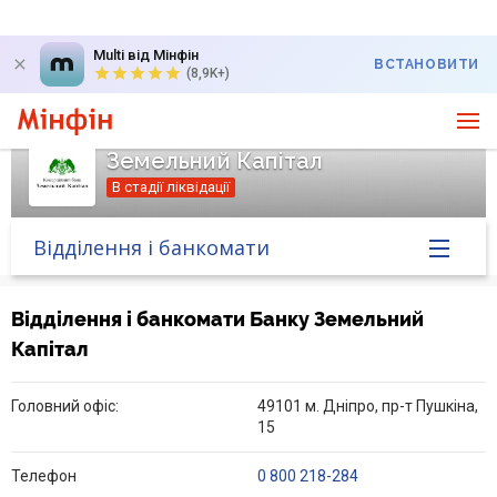
Multi від Мінфін
ВСТАНОВИТИ
(8,9K+)
Земельний Капітал
В стадії ліквідації
Відділення і банкомати
Головна
Відділення і банкомати Банку Земельний
Капітал
Банк у новинах
Головний офіс:
49101 м. Дніпро, пр-т Пушкіна,
Курс валют у банку
15
Питання банку
Телефон
0 800 218-284