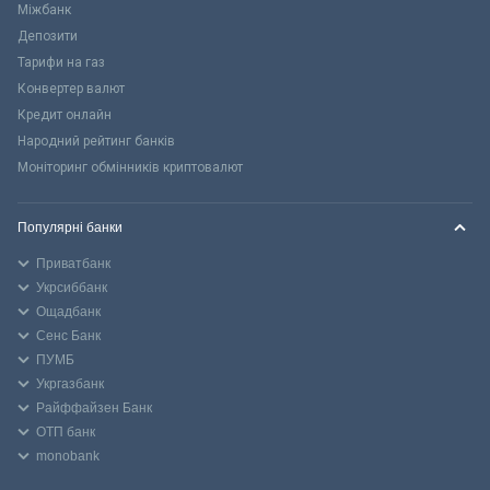
Міжбанк
Депозити
Тарифи на газ
Конвертер валют
Кредит онлайн
Народний рейтинг банків
Моніторинг обмінників криптовалют
Популярні банки
Приватбанк
Укрсиббанк
Ощадбанк
Сенс Банк
ПУМБ
Укргазбанк
Райффайзен Банк
ОТП банк
monobank