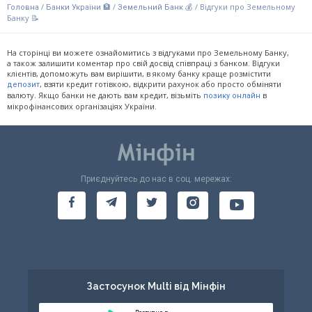
/
/
/
Відгуки про Земельному
Головна
Банки України 🏦
Земельний Банк 💰
Банку 📝
На сторінці ви можете ознайомитись з відгуками про Земельному Банку,
а також залишити коментар про свій досвід співпраці з банком. Відгуки
клієнтів, допоможуть вам вирішити, в якому банку краще розмістити
, взяти кредит готівкою, відкрити рахунок або просто обміняти
депозит
валюту. Якщо банки не дають вам кредит, візьміть
в
позику онлайн
мікрофінансових організаціях України.
Приєднуйтесь до нас в соц. мережах:
Застосунок Multi від Мінфін