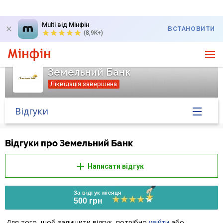
Multi від Мінфін
ВСТАНОВИТИ
(8,9K+)
Земельний Банк
Ліквідація завершена
Відгуки
Головна
Відгуки про Земельний Банк
Банк у новинах
Написати відгук
Питання банку
За відгук місяця
500 грн
Відгуки
Для того, щоб залишити відгук, потрібно
або
увійти