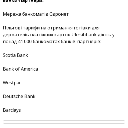
Банки-партнери:
Відгуки
Мережа банкоматів Євронет
Депозити
Пільгові тарифи на отримання готівки для
держателів платіжних карток Ukrsibbank діють у
Депозити юр. осіб
понад 41 000 банкоматах банків-партнерів:
Кредити для бізнеса
Scotia Bank
Кредити
Bank of America
Картки
Westpac
Відділення і банкомати
Deutsche Bank
Barclays
Інтернет-банкінг
Банки-партнери