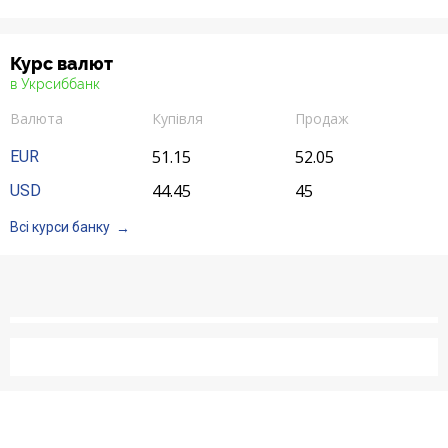
Акції
Курс валют
в Укрсиббанк
Рахунки для бізнесу
Валюта
Купівля
Продаж
51.15
52.05
EUR
44.45
45
USD
Всі курси банку