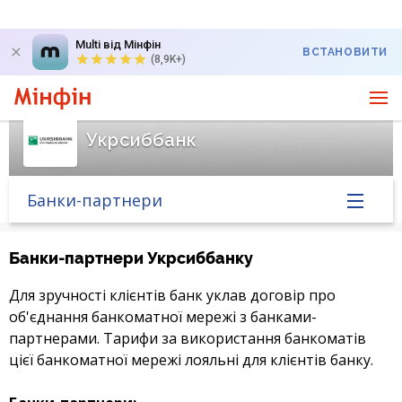
Multi від Мінфін
ВСТАНОВИТИ
(8,9K+)
Укрсиббанк
Банки-партнери
Головна
Банки-партнери Укрсиббанку
Банк у новинах
Для зручності клієнтів банк уклав договір про
об'єднання банкоматної мережі з банками-
Курс валют у банку
партнерами. Тарифи за використання банкоматів
цієї банкоматної мережі лояльні для клієнтів банку.
Питання банку