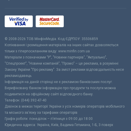
© 2008-2026 ТОВ МiнфiнМедiа. Код ЄДРПОУ: 35506859
Копіювання і розміщення матеріалів на інших сайтах дозволяється
тільки з гіперпосиланням виду: www.minfin.com.ua
Матеріали з позначками "Р", "Новини партнерів", "Актуально",
"Спецпроект", "Новини компаній", "Промо" – це реклама, в розумінні
Закону України "Про рекламу". За зміст реклами відповідальність несе
рекламодавець.
Інформація на даній сторінці не є рекламою банківських послуг.
Верифіковану банком інформацію про продукти та послуги можна
подивитися на офіційному сайті відповідного банку.
Телефон: (044) 392-47-40
Дзвінок в межах території України з усіх номерів операторів мобільного
та міського зв’язку за тарифами операторів
Графік роботи: понеділок – п’ятниця з 09:00 до 18:00
Юридична адреса: Україна, Київ, Вадима Гетьмана, 1-Б, 3 поверх