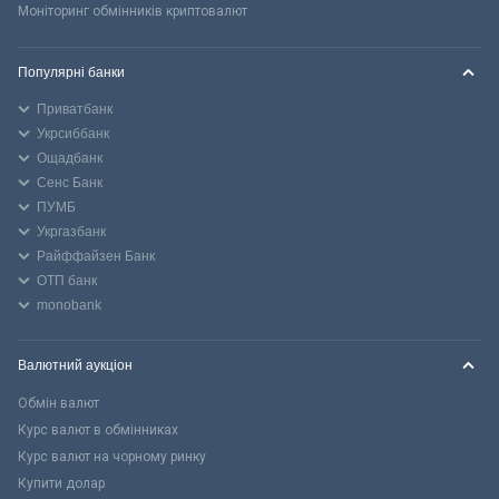
Моніторинг обмінників криптовалют
Популярні банки
Приватбанк
Укрсиббанк
Ощадбанк
Сенс Банк
ПУМБ
Укргазбанк
Райффайзен Банк
ОТП банк
monobank
Валютний аукціон
Обмін валют
Курс валют в обмінниках
Курс валют на чорному ринку
Купити долар