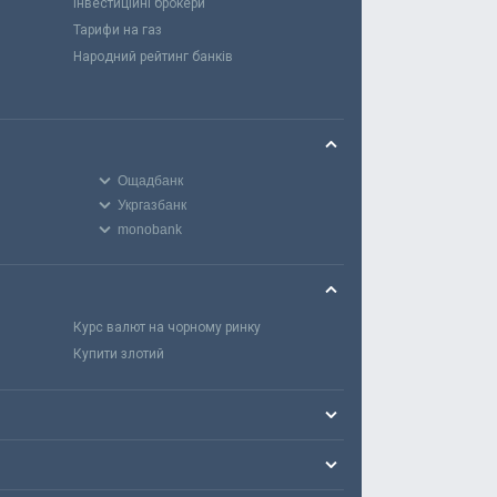
Інвестиційні брокери
Тарифи на газ
Народний рейтинг банків
Ощадбанк
Укргазбанк
monobank
Курс валют на чорному ринку
Купити злотий