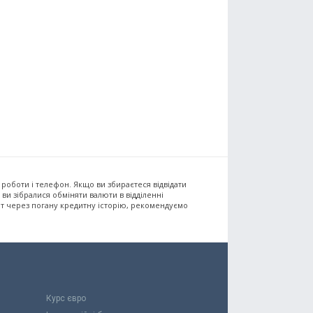
и роботи і телефон. Якщо ви збираєтеся відвідати
ви зібралися обміняти валюти в відділенні
ит через погану кредитну історію, рекомендуємо
Курс євро