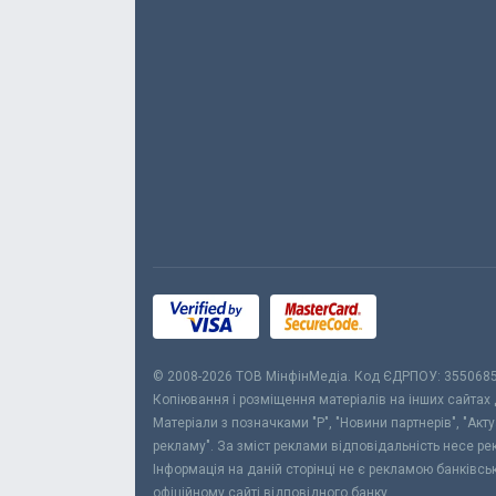
© 2008-2026 ТОВ МiнфiнМедiа. Код ЄДРПОУ: 355068
Копіювання і розміщення матеріалів на інших сайтах
Матеріали з позначками "Р", "Новини партнерів", "Акт
рекламу". За зміст реклами відповідальність несе р
Інформація на даній сторінці не є рекламою банківс
офіційному сайті відповідного банку.