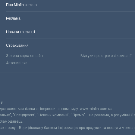
Про Minfin.com.ua
Реклама
Новини та статті
Страхування
Зелена карта онлайн
Відгуки про страхові компанії
Автоцивілка
59
 дозволяється тільки з гіперпосиланням виду: www.minfin.com.ua
уально", "Спецпроект", "Новини компаній", "Промо" – це реклама, в розумінні З
екламодавець.
ьких послуг. Верифіковану банком інформацію про продукти та послуги можна