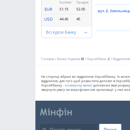
Купівля
Продаж
EUR
51.15
52.05
вул. Б. Хмельниць
USD
44.45
45
Всі курси банку
Головна
/
Банки України 🏦
/
Укрсиббанк 💰
/
Відділенн
На сторінці зібрані всі відділення Укрсиббанку. Їх мож
відділення, для того щоб розмістити депозит в Укрсиб
Укрсиббанку -
конвертер валют
допоможе вам розрахув
звернути увагу на мікрофінансові організації: у них м
Пошук