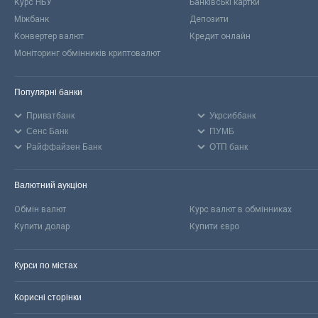
Курс НБУ
Банківські картки
Міжбанк
Депозити
Конвертер валют
Кредит онлайн
Моніторинг обмінників криптовалют
Популярні банки
Приватбанк
Укрсиббанк
Сенс Банк
ПУМБ
Райффайзен Банк
ОТП банк
Валютний аукціон
Обмін валют
Курс валют в обмінниках
Купити долар
Купити євро
Курси по містах
Корисні сторінки