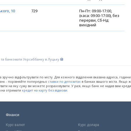
кого, 10
729
Пн-Пт: 09:00-17:00,
(каса: 09:00-17:00), без
перерви, Сб-Нд:
вихідний
я та банкомати Укрсиббанку в Луцьку 🏦
на зручно відфільтрувати по місту. Для кожного відділення вказана адреса, годин
банк - порівняйте попередньо
ставки по депозитах
в банках вашого міста. Якщо ж 
ати на яку суму ви можете розраховувати. У разі, якщо банк не надав вам кред
ожна отримати
кредит на карту без відмови
.
Фінанси
Курс валют
Курс долара