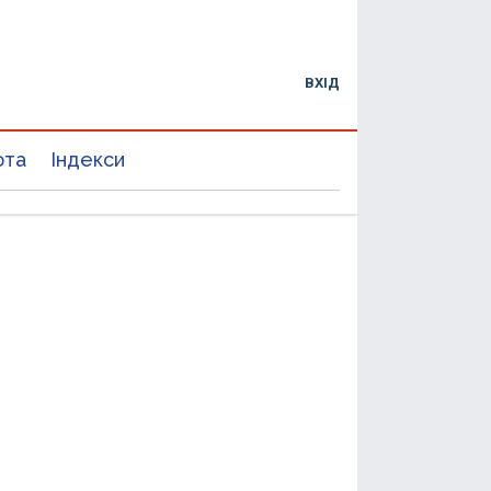
ВХІД
юта
Індекси