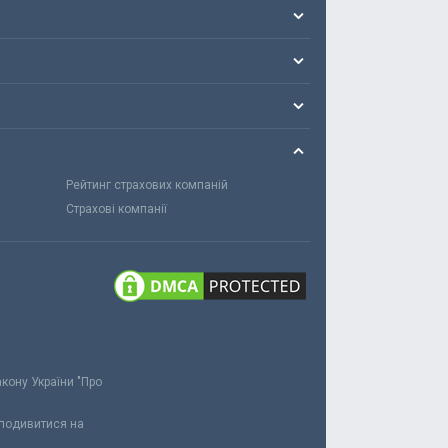
Рейтинг страхових компаній
Страхові компанії
акону України "Про
 подивитися на