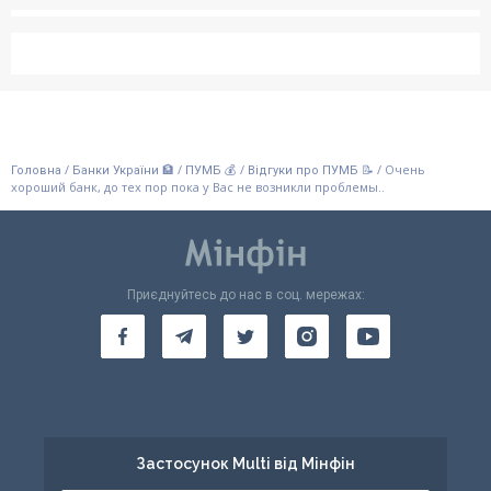
/
/
/
/
Очень
Головна
Банки України 🏦
ПУМБ 💰
Відгуки про ПУМБ 📝
хороший банк, до тех пор пока у Вас не возникли проблемы..
Приєднуйтесь до нас в соц. мережах:
Застосунок Multi від Мінфін