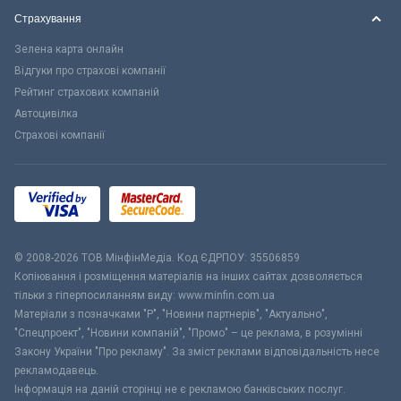
Страхування
Зелена карта онлайн
Відгуки про страхові компанії
Рейтинг страхових компаній
Автоцивілка
Страхові компанії
© 2008-2026 ТОВ МiнфiнМедiа. Код ЄДРПОУ: 35506859
Копіювання і розміщення матеріалів на інших сайтах дозволяється
тільки з гіперпосиланням виду: www.minfin.com.ua
Матеріали з позначками "Р", "Новини партнерів", "Актуально",
"Спецпроект", "Новини компаній", "Промо" – це реклама, в розумінні
Закону України "Про рекламу". За зміст реклами відповідальність несе
рекламодавець.
Інформація на даній сторінці не є рекламою банківських послуг.