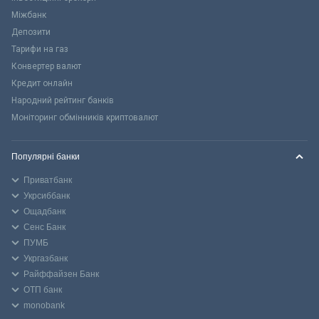
Міжбанк
Депозити
Тарифи на газ
Конвертер валют
Кредит онлайн
Народний рейтинг банків
Моніторинг обмінників криптовалют
Популярні банки
Приватбанк
Укрсиббанк
Ощадбанк
Сенс Банк
ПУМБ
Укргазбанк
Райффайзен Банк
ОТП банк
monobank