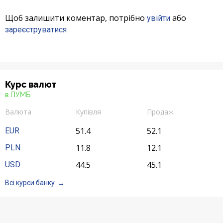
Щоб залишити коментар, потрібно
або
увійти
зареєструватися
Курс валют
в ПУМБ
Валюта
Купівля
Продаж
51.4
52.1
EUR
11.8
12.1
PLN
44.5
45.1
USD
Всі курси банку