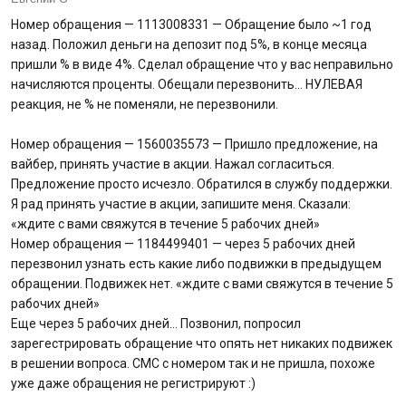
Номер обращения — 1113008331 — Обращение было ~1 год
Питання банку
назад. Положил деньги на депозит под 5%, в конце месяца
пришли % в виде 4%. Сделал обращение что у вас неправильно
начисляются проценты. Обещали перезвонить… НУЛЕВАЯ
Відгуки
реакция, не % не поменяли, не перезвонили.
Депозити
Номер обращения — 1560035573 — Пришло предложение, на
вайбер, принять участие в акции. Нажал согласиться.
Депозити юр. осіб
Предложение просто исчезло. Обратился в службу поддержки.
Я рад принять участие в акции, запишите меня. Сказали:
«ждите с вами свяжутся в течение 5 рабочих дней»
Кредити для бізнеса
Номер обращения — 1184499401 — через 5 рабочих дней
перезвонил узнать есть какие либо подвижки в предыдущем
Кредити
обращении. Подвижек нет. «ждите с вами свяжутся в течение 5
рабочих дней»
Картки
Еще через 5 рабочих дней… Позвонил, попросил
зарегестрировать обращение что опять нет никаких подвижек
Відділення і банкомати
в решении вопроса. СМС с номером так и не пришла, похоже
уже даже обращения не регистрируют :)