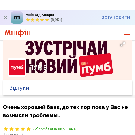
Multi від Мінфін
ВСТАНОВИТИ
(8,9K+)
ПУМБ
Відгуки
Головна
Очень хороший банк, до тех пор пока у Вас не
возникли проблемы..
Банк у новинах
проблема вирішена
Курс валют у банку
Евгений О