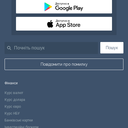
Доступно в
Доступно в
Пошук
Повідомити про помилку
Фінанси
Курс валют
Курс долара
Курс євро
Курс НБУ
Банківські картки
Інвестиційні брокери