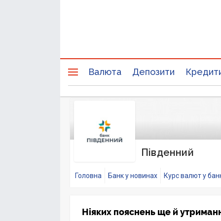
Валюта
Депозити
Кредит
Південний
Головна
Банк у новинах
Курс валют у бан
Ніяких пояснень ще й утриманн