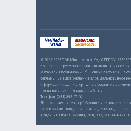
© 2008-2026 ТОВ МiнфiнМедiа. Код ЄДРПОУ: 355068
Копіювання і розміщення матеріалів на інших сайтах
Матеріали з позначками "Р", "Новини партнерів", "Акт
рекламу". За зміст реклами відповідальність несе р
Інформація на даній сторінці не є рекламою банківс
офіційному сайті відповідного банку.
Телефон: (044) 392-47-40
Дзвінок в межах території України з усіх номерів опе
Графік роботи: понеділок – п’ятниця з 09:00 до 18:00
Юридична адреса: Україна, Київ, Вадима Гетьмана, 1-