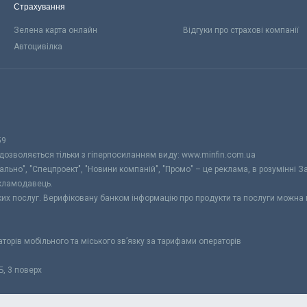
Страхування
Зелена карта онлайн
Відгуки про страхові компанії
Автоцивілка
59
 дозволяється тільки з гіперпосиланням виду: www.minfin.com.ua
уально", "Спецпроект", "Новини компаній", "Промо" – це реклама, в розумінні З
екламодавець.
ьких послуг. Верифіковану банком інформацію про продукти та послуги можна
раторів мобільного та міського зв’язку за тарифами операторів
Б, 3 поверх