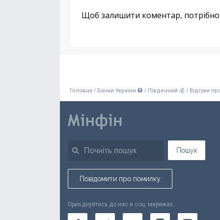
Щоб залишити коментар, потрібн
/
/
/
Головна
Банки України 🏦
Південний 💰
Відгуки пр
Пошук
Повідомити про помилку
Приєднуйтесь до нас в соц. мережах: