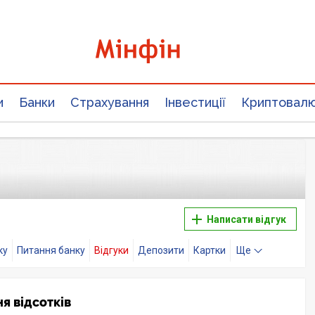
и
Банки
Страхування
Інвестиції
Криптовал
Написати відгук
ку
Питання банку
Відгуки
Депозити
Картки
Ще
я відсотків