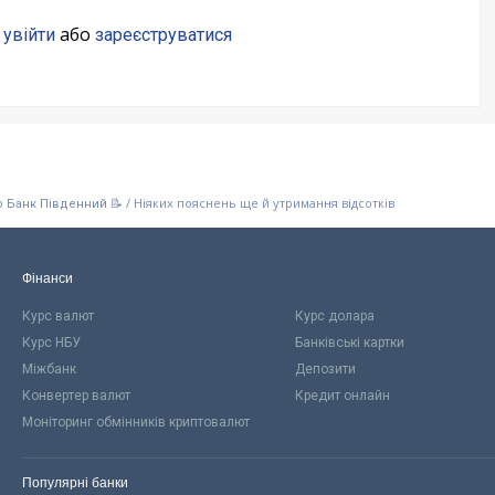
о
або
увійти
зареєструватися
/
Ніяких пояснень ще й утримання відсотків
о Банк Південний 📝
Фінанси
Курс валют
Курс долара
Курс НБУ
Банківські картки
Міжбанк
Депозити
Конвертер валют
Кредит онлайн
Моніторинг обмінників криптовалют
Популярні банки