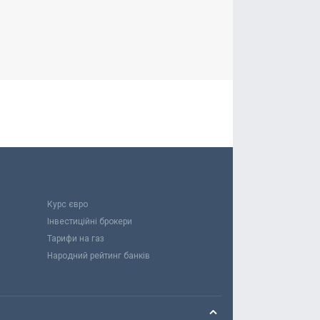
Курс євро
Інвестиційні брокери
Тарифи на газ
Народний рейтинг банків