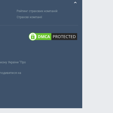
Рейтинг страхових компаній
Страхові компанії
акону України "Про
 подивитися на