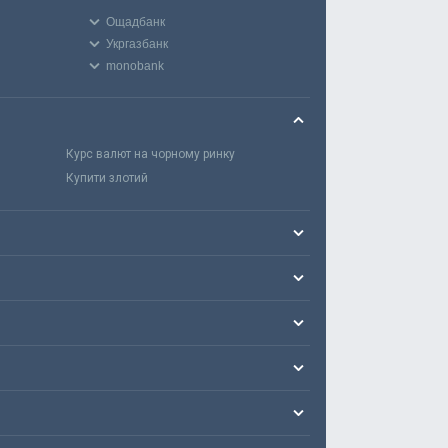
Ощадбанк
Укргазбанк
monobank
Курс валют на чорному ринку
Купити злотий