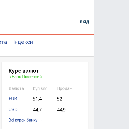
ВХІД
юта
Індекси
Курс валют
в Банк Південний
Валюта
Купівля
Продаж
51.4
52
EUR
44.7
44.9
USD
Всі курси банку