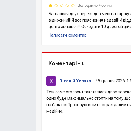
Володимир Чорний
Банк після двух переводов мені на картку
відносини!!! Я все пояснення надав!!! И від
центр зьявівся!!! Обходити 10 дорогой цій
Написати коментар
Коментарі -
1
29 травня 2026, 1:
Віталій Холява
Теж саме сталось і також після двох перека
одно буде максимально стояти на тому ,шо
на балансі.Пропоную всім постраждалим п
медійно.