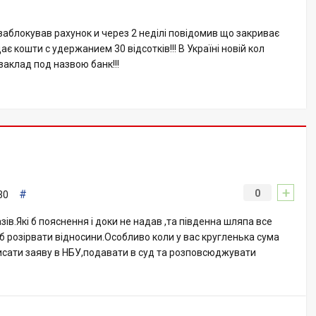
 заблокував рахунок и через 2 неділі повідомив що закриває
дає кошти с удержанием 30 відсотків!!! В Україні новій кол
 заклад под назвою банк!!!
+
#
0
30
зів.Які б пояснення і доки не надав ,та південна шляпа все
б розірвати відносини.Особливо коли у вас кругленька сума
исати заяву в НБУ,подавати в суд та розповсюджувати