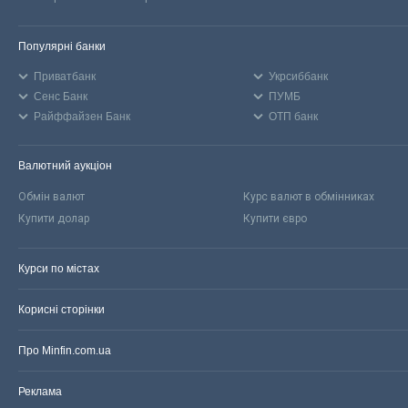
Популярні банки
Приватбанк
Укрсиббанк
Сенс Банк
ПУМБ
Райффайзен Банк
ОТП банк
Валютний аукціон
Обмін валют
Курс валют в обмінниках
Купити долар
Купити євро
Курси по містах
Корисні сторінки
Про Minfin.com.ua
Реклама