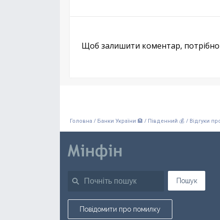
Щоб залишити коментар, потрібн
/
/
/
Головна
Банки України 🏦
Південний 💰
Відгуки пр
Пошук
Повідомити про помилку