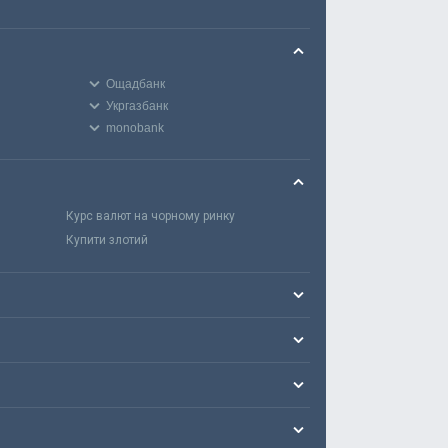
Ощадбанк
Укргазбанк
monobank
Курс валют на чорному ринку
Купити злотий