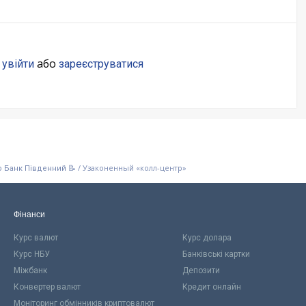
о
або
увійти
зареєструватися
/
Узаконенный «колл-центр»
о Банк Південний 📝
Фінанси
Курс валют
Курс долара
Курс НБУ
Банківські картки
Міжбанк
Депозити
Конвертер валют
Кредит онлайн
Моніторинг обмінників криптовалют