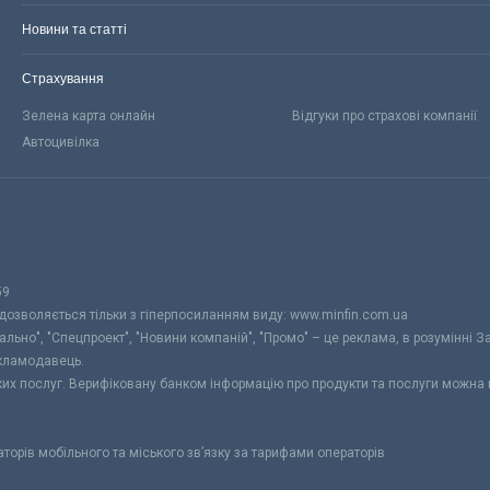
Новини та статті
Страхування
Зелена карта онлайн
Відгуки про страхові компанії
Автоцивілка
59
 дозволяється тільки з гіперпосиланням виду: www.minfin.com.ua
уально", "Спецпроект", "Новини компаній", "Промо" – це реклама, в розумінні З
екламодавець.
ьких послуг. Верифіковану банком інформацію про продукти та послуги можна
раторів мобільного та міського зв’язку за тарифами операторів