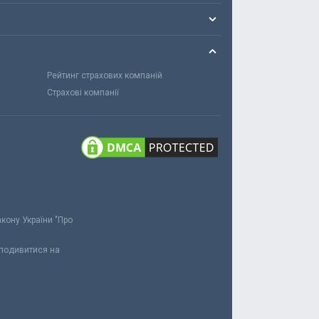
Рейтинг страхових компаній
Страхові компанії
акону України "Про
 подивитися на