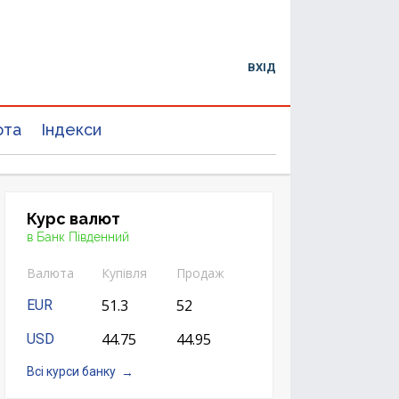
ВХІД
юта
Індекси
Курс валют
в Банк Південний
Валюта
Купівля
Продаж
51.3
52
EUR
44.75
44.95
USD
Всі курси банку