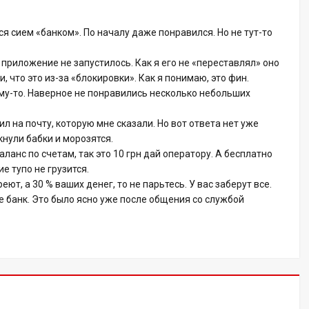
 сием «банком». По началу даже понравился. Но не тут-то
приложение не запустилось. Как я его не «переставлял» оно
, что это из-за «блокировки». Как я понимаю, это фин.
у-то. Наверное не понравились несколько небольших
л на почту, которую мне сказали. Но вот ответа нет уже
кнули бабки и морозятся.
ланс по счетам, так это 10 грн дай оператору. А бесплатно
е тупо не грузится.
еют, а 30 % ваших денег, то не парьтесь. У вас заберут все.
не банк. Это было ясно уже после общения со службой