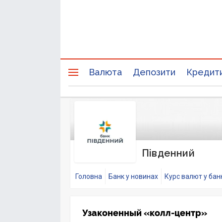
Валюта
Депозити
Кредит
Південний
Головна
Банк у новинах
Курс валют у бан
Узаконенный «колл-центр»