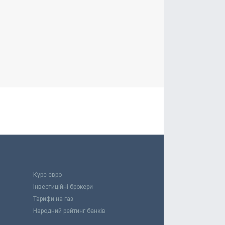
Курс євро
Інвестиційні брокери
Тарифи на газ
Народний рейтинг банків