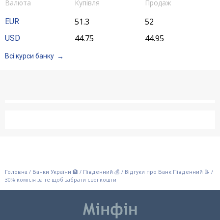
Валюта
Купівля
Продаж
Счета для бизнеса
51.3
52
EUR
44.75
44.95
USD
Всі курси банку
/
/
/
/
Головна
Банки України 🏦
Південний 💰
Відгуки про Банк Південний 📝
30% комісія за те щоб забрати свої кошти