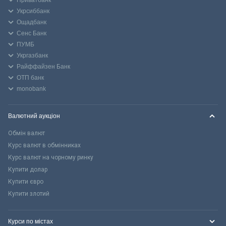
Приватбанк
Укрсиббанк
Ощадбанк
Сенс Банк
ПУМБ
Укргазбанк
Райффайзен Банк
ОТП банк
monobank
Валютний аукціон
Обмін валют
Курс валют в обмінниках
Курс валют на чорному ринку
Купити долар
Купити євро
Купити злотий
Курси по містах