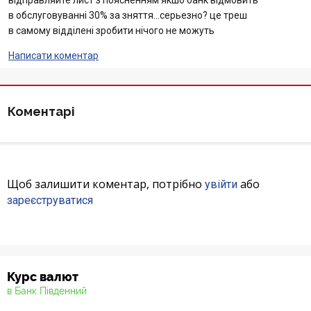
відправляйте лист з поясненням якшо банк відмовить
в обслуговуванні 30% за зняття…серьезно? це треш
Відгуки
в самому відділені зробити нічого не можуть
Депозити
Написати коментар
Депозити юр. осіб
Коментарі
Кредити для бізнеса
Картки
Щоб залишити коментар, потрібно
або
увійти
Відділення і банкомати
зареєструватися
Інтернет-банкінг
Банки-партнери
Курс валют
в Банк Південний
Акції