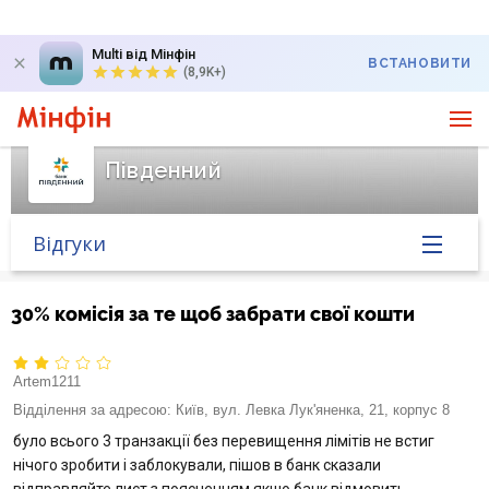
Multi від Мінфін
ВСТАНОВИТИ
(8,9K+)
Південний
Відгуки
Головна
30% комісія за те щоб забрати свої кошти
Банк у новинах
Artem1211
Курс валют у банку
Відділення за адресою:
Київ, вул. Левка Лук'яненка, 21, корпус 8
було всього 3 транзакції без перевищення лімітів не встиг
Питання банку
нічого зробити і заблокували, пішов в банк сказали