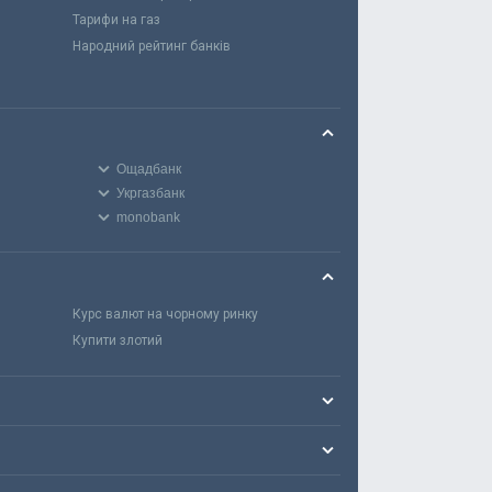
Тарифи на газ
Народний рейтинг банків
Ощадбанк
Укргазбанк
monobank
Курс валют на чорному ринку
Купити злотий