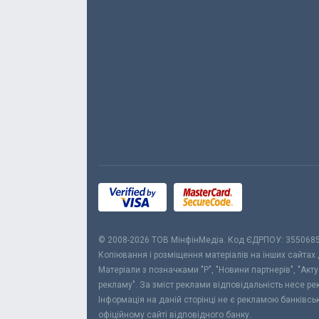
© 2008-2026 ТОВ МiнфiнМедiа. Код ЄДРПОУ: 355068
Копіювання і розміщення матеріалів на інших сайтах
Матеріали з позначками "Р", "Новини партнерів", "Акт
рекламу". За зміст реклами відповідальність несе р
Інформація на даній сторінці не є рекламою банківс
офіційному сайті відповідного банку.