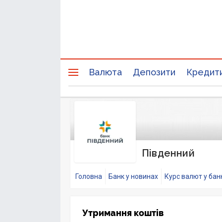
Валюта
Депозити
Кредит
Південний
Головна
Банк у новинах
Курс валют у бан
Утримання коштів