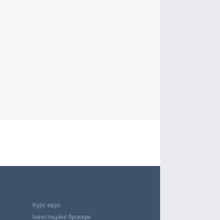
Курс євро
Інвестиційні брокери