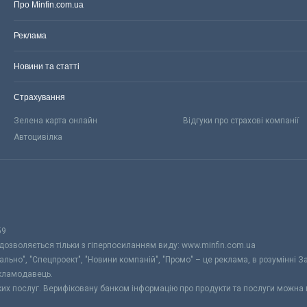
Про Minfin.com.ua
Реклама
Новини та статті
Страхування
Зелена карта онлайн
Відгуки про страхові компанії
Автоцивілка
59
 дозволяється тільки з гіперпосиланням виду: www.minfin.com.ua
уально", "Спецпроект", "Новини компаній", "Промо" – це реклама, в розумінні З
екламодавець.
ьких послуг. Верифіковану банком інформацію про продукти та послуги можна