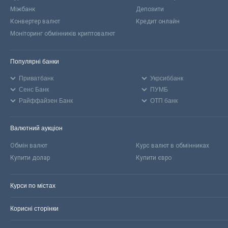
Міжбанк
Депозити
Конвертер валют
Кредит онлайн
Моніторинг обмінників криптовалют
Популярні банки
Приватбанк
Укрсиббанк
Сенс Банк
ПУМБ
Райффайзен Банк
ОТП банк
Валютний аукціон
Обмін валют
Курс валют в обмінниках
Купити долар
Купити євро
Курси по містах
Корисні сторінки