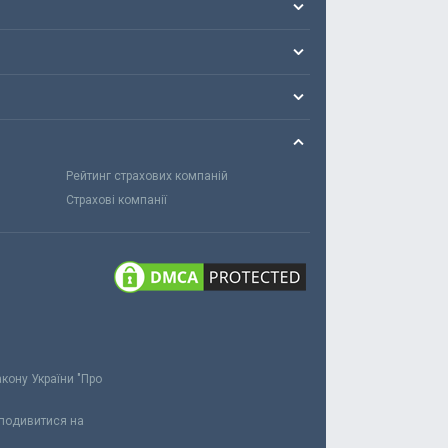
Рейтинг страхових компаній
Страхові компанії
акону України "Про
 подивитися на