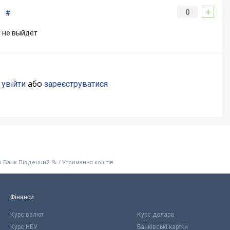
+
#
0
у не выйдет
о
або
увійти
зареєструватися
/
Утримання коштів
о Банк Південний 📝
Фінанси
Курс валют
Курс долара
Курс НБУ
Банківські картки