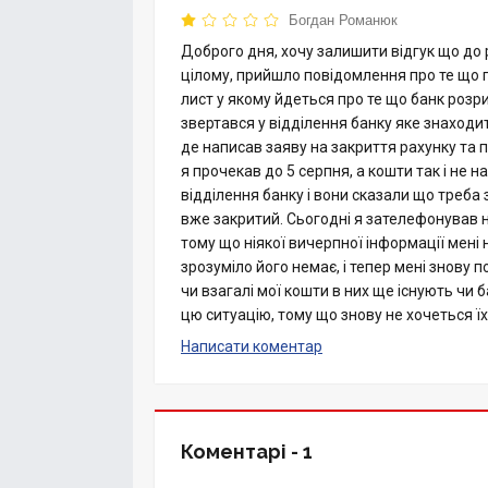
Богдан Романюк
Доброго дня, хочу залишити відгук що до р
цілому, прийшло повідомлення про те що по 
лист у якому йдеться про те що банк розри
звертався у відділення банку яке знаходи
де написав заяву на закриття рахунку та п
я прочекав до 5 серпня, а кошти так і не 
відділення банку і вони сказали що треба
вже закритий. Сьогодні я зателефонував на
тому що ніякої вичерпної інформації мені 
зрозуміло його немає, і тепер мені знову п
чи взагалі мої кошти в них ще існують чи 
цю ситуацію, тому що знову не хочеться їх
Написати коментар
Коментарі -
1