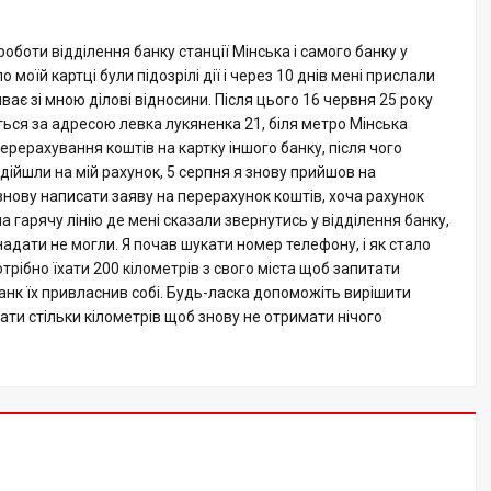
оботи відділення банку станції Мінська і самого банку у
моїй картці були підозрілі дії і через 10 днів мені прислали
ває зі мною ділові відносини. Після цього 16 червня 25 року
ться за адресою левка лукяненка 21, біля метро Мінська
ерерахування коштів на картку іншого банку, після чого
надійшли на мій рахунок, 5 серпня я знову прийшов на
 знову написати заяву на перерахунок коштів, хоча рахунок
 гарячу лінію де мені сказали звернутись у відділення банку,
надати не могли. Я почав шукати номер телефону, і як стало
отрібно їхати 200 кілометрів з свого міста щоб запитати
банк їх привласнив собі. Будь-ласка допоможіть вирішити
ати стільки кілометрів щоб знову не отримати нічого