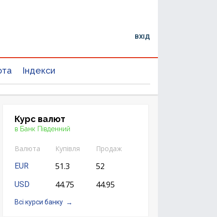
ВХІД
юта
Індекси
Курс валют
в Банк Південний
Валюта
Купівля
Продаж
51.3
52
EUR
44.75
44.95
USD
Всі курси банку