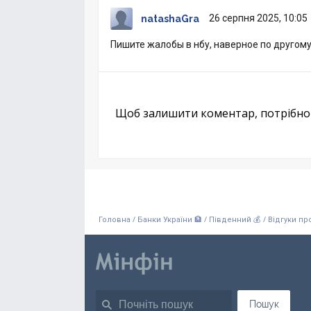
26 серпня 2025, 10:05
natashaGra
Пишите жалобы в нбу, наверное по другом
Щоб залишити коментар, потрібн
/
/
/
Головна
Банки України 🏦
Південний 💰
Відгуки пр
Пошук