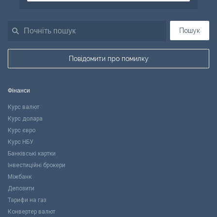
Пошук
Повідомити про помилку
Фінанси
Курс валют
Курс долара
Курс євро
Курс НБУ
Банківські картки
Інвестиційні брокери
Міжбанк
Депозити
Тарифи на газ
Конвертер валют