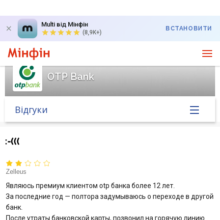
Multi від Мінфін
ВСТАНОВИТИ
(8,9K+)
OTP Bank
Відгуки
Головна
:-(((
Банк у новинах
Zelleus
Курс валют у банку
Являюсь премиум клиентом оtp банка более 12 лет.
За последние год — полтора задумываюсь о переходе в другой
банк.
Питання банку
После утраты банковской карты, позвонил на горячую линию