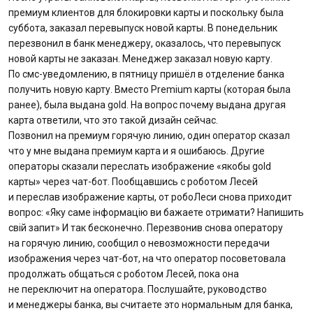
премиум клиентов для блокировки карты и поскольку была
Відгуки
суббота, заказал перевыпуск новой карты. В понедельник
перезвонил в банк менеджеру, оказалось, что перевыпуск
Депозити юр. осіб
новой карты не заказан. Менеджер заказал новую карту.
По смс-уведомлению, в пятницу пришёл в отделение банка
получить новую карту. Вместо Premium карты (которая была
Кредити для бізнеса
ранее), была выдана gold. На вопрос почему выдана другая
карта ответили, что это такой дизайн сейчас.
Картки
Позвонил на премиум горячую линию, один оператор сказал
что у мне выдана премиум карта и я ошибаюсь. Другие
Відділення і банкомати
операторы сказали переслать изображение «якобы gold
карты» через чат-бот. Пообщавшись с роботом Лесей
Інтернет-банкінг
и переслав изображение карты, от робоЛеси снова приходит
вопрос: «Яку саме iнформацiю ви бажаете отримати? Напишить
свiй запит» И так бесконечно. Перезвонив снова оператору
Банки-партнери
на горячую линию, сообщил о невозможности передачи
изображения через чат-бот, на что оператор посоветовала
Акції
продолжать общаться с роботом Лесей, пока она
не переключит на оператора. Послушайте, руководство
Счета для бизнеса
и менеджеры банка, вы считаете это нормальным для банка,