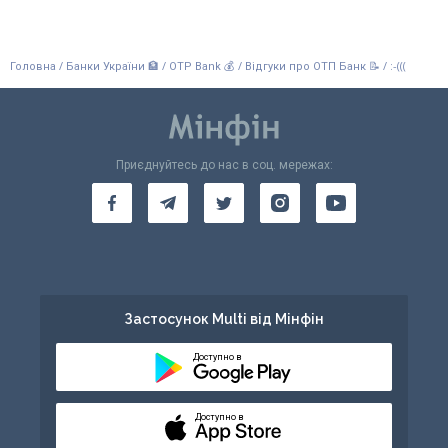
/
/
/
/
:-(((
Головна
Банки України 🏦
OTP Bank 💰
Відгуки про ОТП Банк 📝
Приєднуйтесь до нас в соц. мережах:
Застосунок Multi від Мінфін
Доступно в
Доступно в