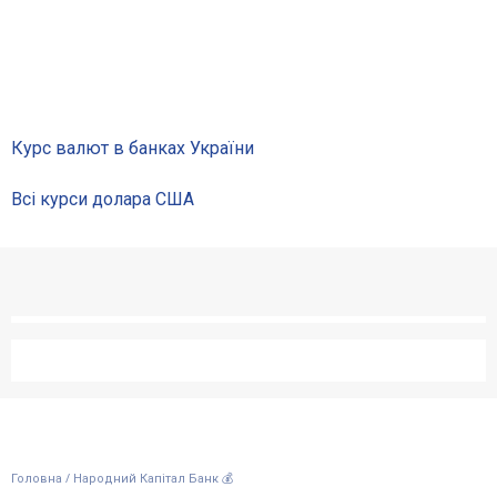
Відгуки
Кредити для бізнеса
Картки
Курс валют в банках України
Всі курси долара США
Відділення і банкомати
Рахунки для бізнесу
/
Головна
Народний Капітал Банк 💰