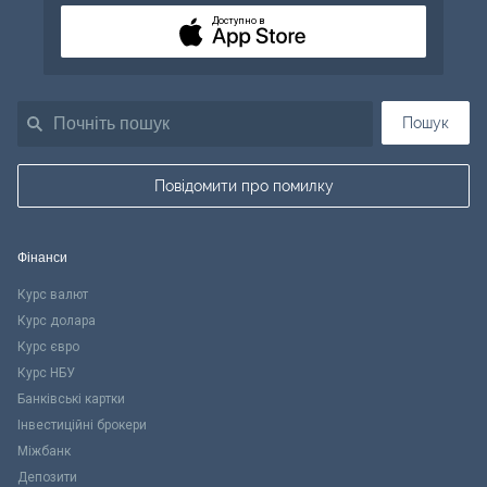
Доступно в
Пошук
Повідомити про помилку
Фінанси
Курс валют
Курс долара
Курс євро
Курс НБУ
Банківські картки
Інвестиційні брокери
Міжбанк
Депозити