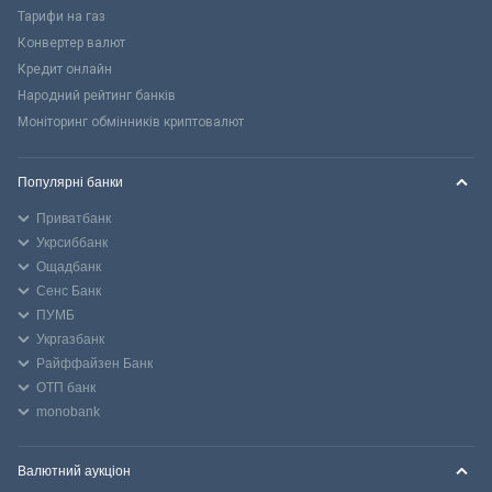
Тарифи на газ
Конвертер валют
Кредит онлайн
Народний рейтинг банків
Моніторинг обмінників криптовалют
Популярні банки
Приватбанк
Укрсиббанк
Ощадбанк
Сенс Банк
ПУМБ
Укргазбанк
Райффайзен Банк
ОТП банк
monobank
Валютний аукціон