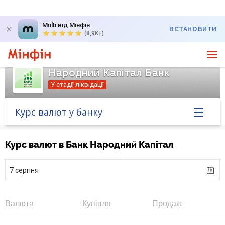
Multi від Мінфін
ВСТАНОВИТИ
(8,9K+)
Народний Капітал Банк
У стадії ліквідації
Курс валют у банку
Головна
Курс валют в Банк Народний Капітал
Банк у новинах
7 серпня
Курс валют у банку
Валюта
Купівля
Продаж
Питання банку