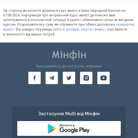
На сторінці ви можете дізнатися курс валют в Банк Народний Капітал на
07.08.2026. Інформація про актуальний курсі валют допоможе вам
орієнтуватися в економічній ситуації в країні і обмінювати гроші за вигідним
курсом. Розрахувати яку суму ви отримаєте при обміні допоможе
конвертер
. Він швидко переведе
,
і інші валюти
валют
рублі в долари
євро в гривні
в залежності від ваших потреб.
Приєднуйтесь до нас в соц. мережах:
Застосунок Multi від Мінфін
Доступно в