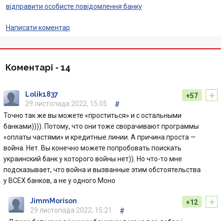
Банки-партнери
відправити особисте повідомлення банку
Акції
Написати коментар
Счета для бизнеса
Коментарі -
14
+
Lolik1837
+57
29 листопада 2022, 15:05
#
Точно так же вы можете «проститься» и с остальными
банками)))). Потому, что они тоже сворачивают программы
«оплаты частями» и кредитные линии. А причина проста —
война. Нет. Вы конечно можете попробовать поискать
украинский банк у которого войны нет)). Но что-то мне
подсказывает, что война и вызванные этим обстоятельства
у ВСЕХ банков, а не у одного Моно
+
JimmMorison
+12
29 листопада 2022, 15:21
#