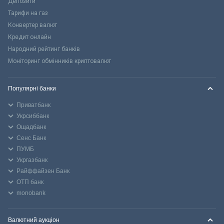
Депозити
Тарифи на газ
Конвертер валют
Кредит онлайн
Народний рейтинг банків
Моніторинг обмінників криптовалют
Популярні банки
Приватбанк
Укрсиббанк
Ощадбанк
Сенс Банк
ПУМБ
Укргазбанк
Райффайзен Банк
ОТП банк
monobank
Валютний аукціон