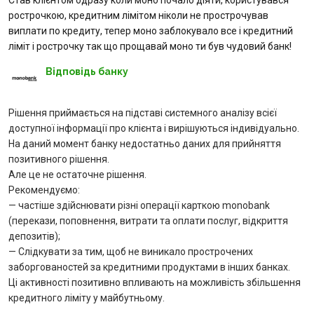
Став клієнтом одразу коли моно почало діяти, користувався
рострочкою, кредитним лімітом ніколи не прострочував
Питання банку
виплати по кредиту, тепер моно заблокувало все і кредитний
ліміт і рострочку так що прощавай моно ти був чудовий банк!
Відгуки
Відповідь банку
Депозити
Рішення приймається на підставі системного аналізу всієї
доступної інформації про клієнта і вирішуються індивідуально.
Кредити для бізнеса
На даний момент банку недостатньо даних для прийняття
позитивного рішення.
Кредити
Але це не остаточне рішення.
Рекомендуємо:
— частіше здійснювати різні операції карткою monobank
Картки
(перекази, поповнення, витрати та оплати послуг, відкриття
депозитів);
Точки видачі
— Слідкувати за тим, щоб не виникало прострочених
заборгованостей за кредитними продуктами в інших банках.
Інтернет-банкінг
Ці активності позитивно впливають на можливість збільшення
кредитного ліміту у майбутньому.