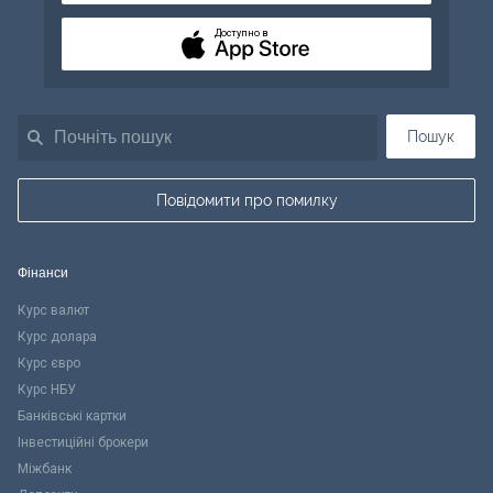
Доступно в
Пошук
Повідомити про помилку
Фінанси
Курс валют
Курс долара
Курс євро
Курс НБУ
Банківські картки
Інвестиційні брокери
Міжбанк