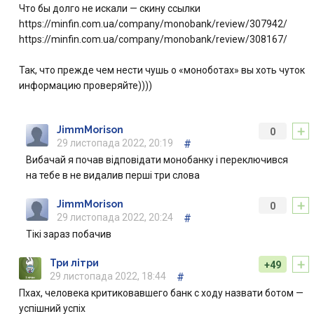
Что бы долго не искали — скину ссылки
https://minfin.com.ua/company/monobank/review/307942/
https://minfin.com.ua/company/monobank/review/308167/
Так, что прежде чем нести чушь о «моноботах» вы хоть чуток
информацию проверяйте))))
+
JimmMorison
0
29 листопада 2022, 20:19
#
Вибачай я почав відповідати монобанку і переключився
на тебе в не видалив перші три слова
+
JimmMorison
0
29 листопада 2022, 20:24
#
Тікі зараз побачив
+
Три літри
+49
29 листопада 2022, 18:44
#
Пхах, человека критиковавшего банк с ходу назвати ботом —
успішний успіх