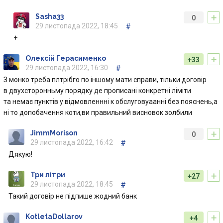
+
Sasha33
0
29 листопада 2022, 18:45
#
+
+
Олексій Герасименко
+33
29 листопада 2022, 16:30
#
З монко треба плтрібго по іншому мати справи, тільки договір
в двухсторонньму порядку де прописані конкретні ліміти
та немає пунктів у відмовленнні к обслуговуаанні без пояснень,а
ні то допобачення коти,ви правильний висновок золбили
+
JimmMorison
0
29 листопада 2022, 16:42
#
Дякую!
+
Три літри
+27
29 листопада 2022, 18:45
#
Такий договір не підпише жодний банк
+
KotletaDollarov
+4