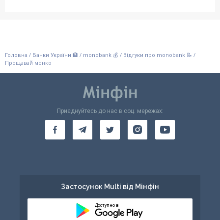
/
/
/
/
Головна
Банки України 🏦
monobank 💰
Відгуки про monobank 📝
Прощавай монко
Приєднуйтесь до нас в соц. мережах:
Застосунок Multi від Мінфін
Доступно в