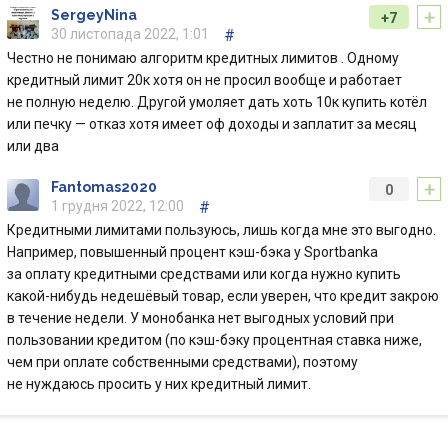
+
SergeyNina
+7
30 листопада 2022, 1:01
#
Честно не понимаю алгоритм кредитных лимитов . Одному
кредитный лимит 20к хотя он не просил вообще и работает
не полную неделю. Другой умоляет дать хоть 10к купить котёл
или печку — отказ хотя имеет оф доходы и заплатит за месяц
или два
+
Fantomas2020
0
1 грудня 2022, 12:00
#
Кредитными лимитами пользуюсь, лишь когда мне это выгодно.
Например, повышенный процент кэш-бэка у Sportbanka
за оплату кредитными средствами или когда нужно купить
какой-нибудь недешёвый товар, если уверен, что кредит закрою
в течение недели. У монобанка нет выгодных условий при
пользовании кредитом (по кэш-бэку процентная ставка ниже,
чем при оплате собственными средствами), поэтому
не нуждаюсь просить у них кредитный лимит.