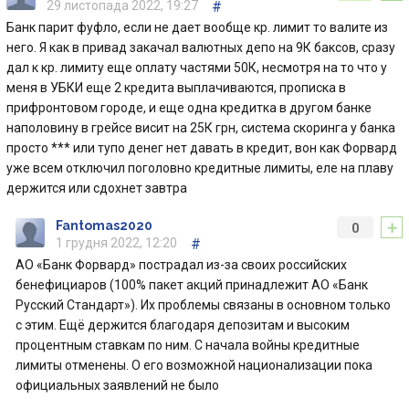
29 листопада 2022, 19:27
#
Банк парит фуфло, если не дает вообще кр. лимит то валите из
него. Я как в привад закачал валютных депо на 9К баксов, сразу
дал к кр. лимиту еще оплату частями 50К, несмотря на то что у
меня в УБКИ еще 2 кредита выплачиваются, прописка в
прифронтовом городе, и еще одна кредитка в другом банке
наполовину в грейсе висит на 25К грн, система скоринга у банка
просто *** или тупо денег нет давать в кредит, вон как Форвард
уже всем отключил поголовно кредитные лимиты, еле на плаву
держится или сдохнет завтра
+
Fantomas2020
0
1 грудня 2022, 12:20
#
АО «Банк Форвард» пострадал из-за своих российских
бенефициаров (100% пакет акций принадлежит АО «Банк
Русский Стандарт»). Их проблемы связаны в основном только
с этим. Ещё держится благодаря депозитам и высоким
процентным ставкам по ним. С начала войны кредитные
лимиты отменены. О его возможной национализации пока
официальных заявлений не было