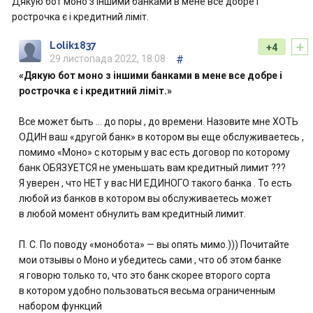
Дякую бот моно з іншими банками в мене все добре і
рострочка є і кредитний ліміт.
+
Lolik1837
+4
29 листопада 2022, 18:08
#
«Дякую бот моно з іншими банками в мене все добре і
рострочка є і кредитний ліміт.»
Все может быть … до поры , до времени. Назовите мне ХОТЬ
ОДИН ваш «другой банк» в котором вы еще обслуживаетесь ,
помимо «Моно» с которым у вас есть договор по которому
банк ОБЯЗУЕТСЯ не уменьшать вам кредитный лимит ???
Я уверен , что НЕТ у вас НИ ЕДИНОГО такого банка . То есть
любой из банков в котором вы обслуживаетесь может
в любой момент обнулить вам кредитный лимит.
П. С. По поводу «монобота» — вы опять мимо.))) Почитайте
мои отзывы о Моно и убедитесь сами , что об этом банке
я говорю только то, что это банк скорее второго сорта
в котором удобно пользоваться весьма ограниченным
набором функций