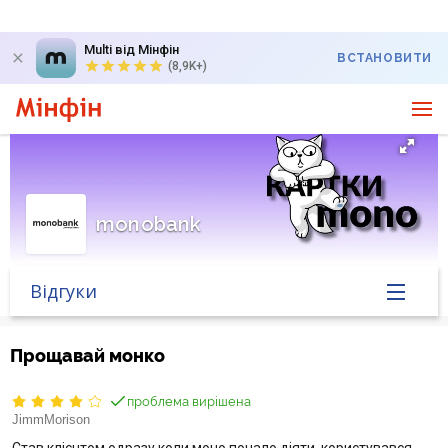
Multi від Мінфін
ВСТАНОВИТИ
(8,9K+)
monobank
Відгуки
Головна
Прощавай монко
Банк у новинах
проблема вирішена
JimmMorison
Курс валют у банку