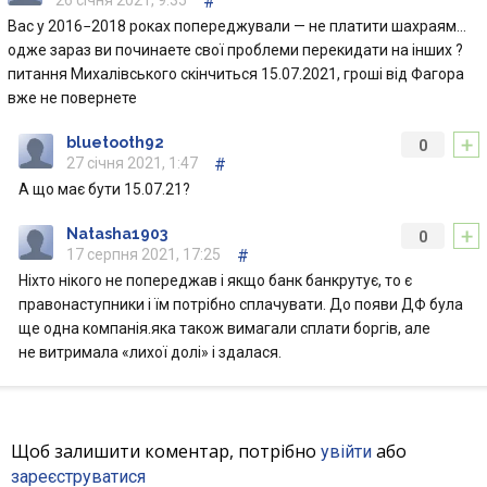
26 січня 2021, 9:35
#
Вас у 2016−2018 роках попереджували — не платити шахраям…
одже зараз ви починаете свої проблеми перекидати на інших ?
питання Михалівського скінчиться 15.07.2021, гроші від Фагора
вже не повернете
+
bluetooth92
0
27 січня 2021, 1:47
#
А що має бути 15.07.21?
+
Natasha1903
0
17 серпня 2021, 17:25
#
Ніхто нікого не попереджав і якщо банк банкрутує, то є
правонаступники і їм потрібно сплачувати. До появи ДФ була
ще одна компанія.яка також вимагали сплати боргів, але
не витримала «лихої долі» і здалася.
Щоб залишити коментар, потрібно
або
увійти
зареєструватися