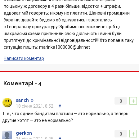
по цьому ж договору в 4 рази більше, відсотки + штрафи,
Відгуки
адвокат мій говорить: нікому не платити. Шановні громадяни
України, давайте будемо об єднуватись і звертались
Кредити для бізнеса
в Генеральну прокуратуру! Зробимо все можливе щоб ці
шахрайські схеми припинили свою діяльність і винні були
Картки
притягнуті до кримінальної відповідальності!!! Хто попав в таку
ситуацію пишіть: marinka1000000@ukr.net
Акції
Написати коментар
Счета для бизнеса
Коментарі -
4
+
sanch ☺
0
18 січня 2021, 8:52
#
Т. е., что одним бандитам платили — это нормально, а теперь
другие хотят — это не нормально?
+
gerkon
0