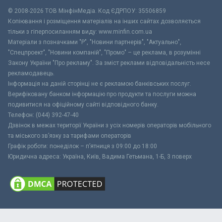
© 2008-2026 ТОВ МiнфiнМедiа. Код ЄДРПОУ: 35506859
Копіювання і розміщення матеріалів на інших сайтах дозволяється
тільки з гіперпосиланням виду: www.minfin.com.ua
Матеріали з позначками "Р", "Новини партнерів", "Актуально",
"Спецпроект", "Новини компаній", "Промо" – це реклама, в розумінні
Закону України "Про рекламу". За зміст реклами відповідальність несе
рекламодавець.
Інформація на даній сторінці не є рекламою банківських послуг.
Верифіковану банком інформацію про продукти та послуги можна
подивитися на офіційному сайті відповідного банку.
Телефон: (044) 392-47-40
Дзвінок в межах території України з усіх номерів операторів мобільного
та міського зв’язку за тарифами операторів
Графік роботи: понеділок – п’ятниця з 09:00 до 18:00
Юридична адреса: Україна, Київ, Вадима Гетьмана, 1-Б, 3 поверх