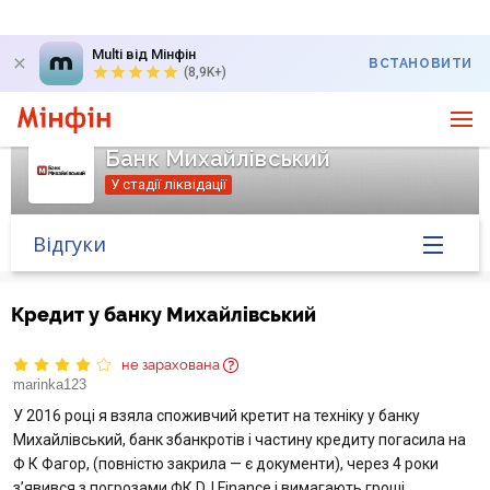
Multi від Мінфін
ВСТАНОВИТИ
(8,9K+)
Банк Михайлівський
У стадії ліквідації
Відгуки
Головна
Кредит у банку Михайлівський
Банк у новинах
не зарахована
marinka123
Курс валют у банку
У 2016 році я взяла споживчий кретит на техніку у банку
Михайлівський, банк збанкротів і частину кредиту погасила на
Питання банку
Ф К Фагор, (повністю закрила — є документи), через 4 роки
з’явився з погрозами ФК DJ Finance і вимагають гроші