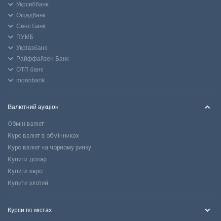
Укрсиббанк
Ощадбанк
Сенс Банк
ПУМБ
Укргазбанк
Райффайзен Банк
ОТП банк
monobank
Валютний аукціон
Обмін валют
Курс валют в обмінниках
Курс валют на чорному ринку
Купити долар
Купити євро
Купити злотий
Курси по містах