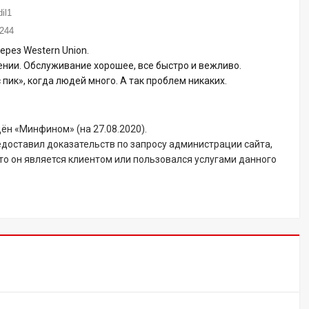
il1
 244
рез Western Union.
ении. Обслуживание хорошее, все быстро и вежливо.
пик», когда людей много. А так проблем никаких.
ён «Минфином» (на 27.08.2020).
едоставил доказательств по запросу администрации сайта,
о он является клиентом или пользовался услугами данного