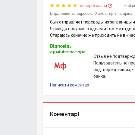
не зарахована
krokod
Відділення за адресою:
Харків, пр-т Гагаріна,
Сын отправляет переводы из заграницы че
Я всегда получаю в одном и том же отдел
Стараюсь конечно же приходить не в «час 
Відповідь
адміністратора
Отзыв не подтвержд
Пользователь не пр
подтверждающих, чт
банка.
Написати коментар
Коментарі