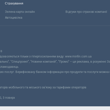
Страхування
Зелена карта онлайн
Відгуки про страхові компанії
Автоцивілка
59
 дозволяється тільки з гіперпосиланням виду: www.minfin.com.ua
уально", "Спецпроект", "Новини компаній", "Промо" – це реклама, в розумінні З
екламодавець.
ьких послуг. Верифіковану банком інформацію про продукти та послуги можна
раторів мобільного та міського зв’язку за тарифами операторів
Б, 3 поверх