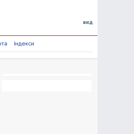
ВХІД
юта
Індекси