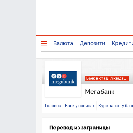
Валюта
Депозити
Кредит
Банк в стадії ліквідації
Мегабанк
Головна
Банк у новинах
Курс валют у бан
Перевод из заграницы