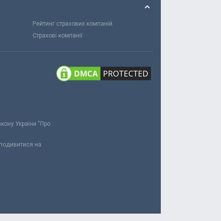
Рейтинг страхових компаній
Страхові компанії
акону України "Про
 подивитися на