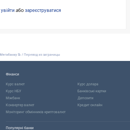
о
або
увійти
зареєструватися
/
Перевод из заграницы
 Мегабанку 📝
Фінанси
Курс валют
Курс долара
Курс НБУ
Банківські картки
Міжбанк
Депозити
Конвертер валют
Кредит онлайн
Моніторинг обмінників криптовалют
Популярні банки