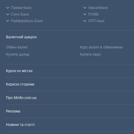
Приватбанк
Укрсиббанк
Сенс Банк
ПУМБ
Райффайзен Банк
ОТП банк
Валютний аукціон
Обмін валют
Курс валют в обмінниках
Купити долар
Купити євро
Курси по містах
Корисні сторінки
Про Minfin.com.ua
Реклама
Новини та статті