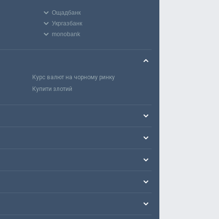
Ощадбанк
Укргазбанк
monobank
Курс валют на чорному ринку
Купити злотий