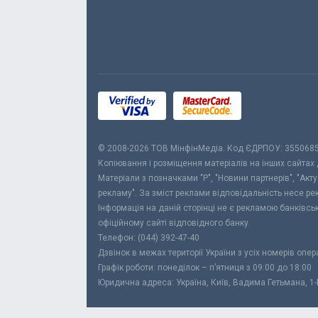
© 2008-2026 ТОВ МiнфiнМедiа. Код ЄДРПОУ: 355068
Копіювання і розміщення матеріалів на інших сайтах
Матеріали з позначками "Р", "Новини партнерів", "Акт
рекламу". За зміст реклами відповідальність несе р
Інформація на даній сторінці не є рекламою банківс
офіційному сайті відповідного банку.
Телефон: (044) 392-47-40
Дзвінок в межах території України з усіх номерів опе
Графік роботи: понеділок – п’ятниця з 09:00 до 18:00
Юридична адреса: Україна, Київ, Вадима Гетьмана, 1-