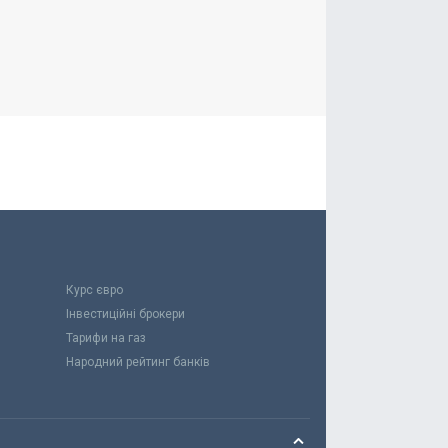
Курс євро
Інвестиційні брокери
Тарифи на газ
Народний рейтинг банків