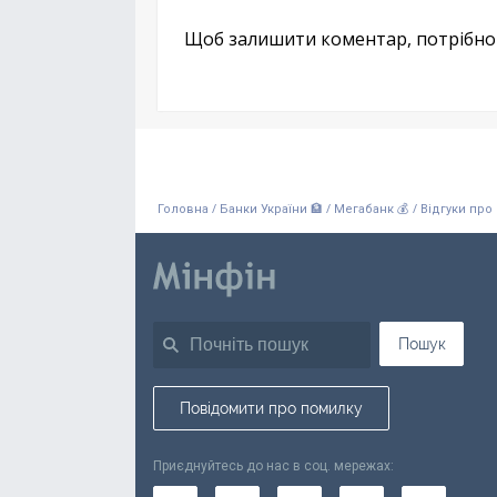
Щоб залишити коментар, потрібн
/
/
/
Головна
Банки України 🏦
Мегабанк 💰
Відгуки про
Пошук
Повідомити про помилку
Приєднуйтесь до нас в соц. мережах: