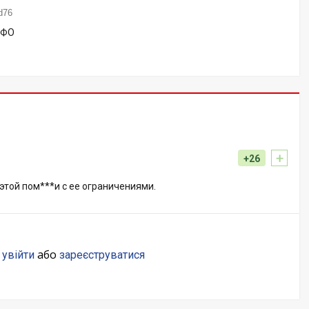
d76
ВФО
+
#
+26
 этой пом***и с ее ограничениями.
о
або
увійти
зареєструватися