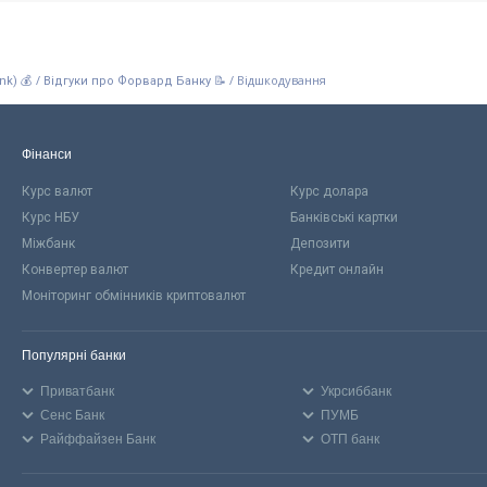
/
/
Відшкодування
nk) 💰
Відгуки про Форвард Банку 📝
Фінанси
Курс валют
Курс долара
Курс НБУ
Банківські картки
Міжбанк
Депозити
Конвертер валют
Кредит онлайн
Моніторинг обмінників криптовалют
Популярні банки
Приватбанк
Укрсиббанк
Сенс Банк
ПУМБ
Райффайзен Банк
ОТП банк