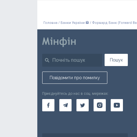
/
/
Головна
Банки України 🏦
Форвард Банк (Forward Ba
Пошук
Повідомити про помилку
Приєднуйтесь до нас в соц. мережах: