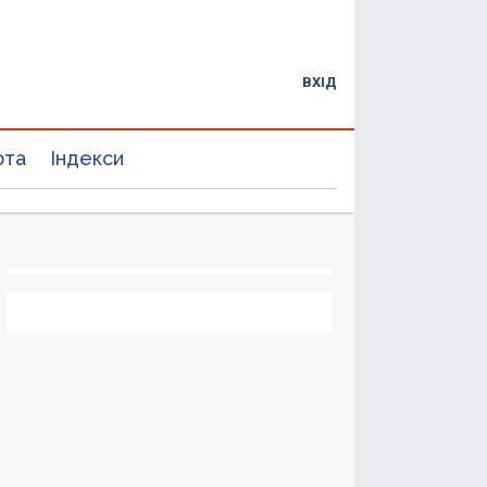
ВХІД
юта
Індекси