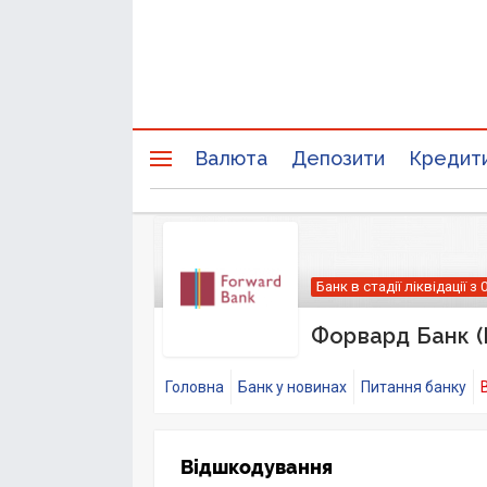
Валюта
Депозити
Кредит
Банк в стадії ліквідації з 
Форвард Банк (
Головна
Банк у новинах
Питання банку
Відшкодування