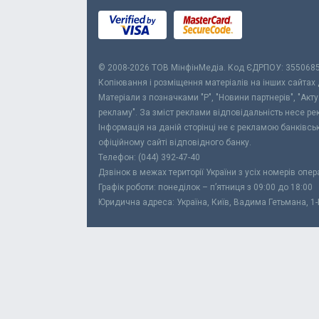
© 2008-2026 ТОВ МiнфiнМедiа. Код ЄДРПОУ: 355068
Копіювання і розміщення матеріалів на інших сайтах
Матеріали з позначками "Р", "Новини партнерів", "Акт
рекламу". За зміст реклами відповідальність несе р
Інформація на даній сторінці не є рекламою банківс
офіційному сайті відповідного банку.
Телефон: (044) 392-47-40
Дзвінок в межах території України з усіх номерів опе
Графік роботи: понеділок – п’ятниця з 09:00 до 18:00
Юридична адреса: Україна, Київ, Вадима Гетьмана, 1-