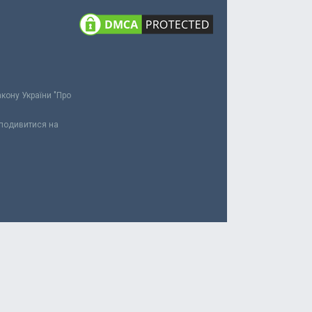
акону України "Про
 подивитися на