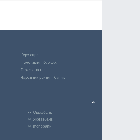
Курс євро
Інвестиційні брокери
Тарифи на газ
Народний рейтинг банків
Ощадбанк
Укргазбанк
monobank