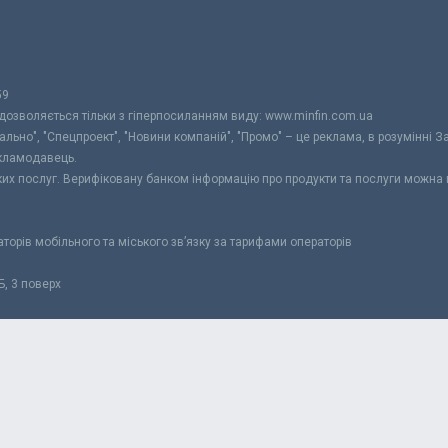
59
 дозволяється тільки з гіперпосиланням виду: www.minfin.com.ua
уально", "Спецпроект", "Новини компаній", "Промо" – це реклама, в розумінні З
екламодавець.
ьких послуг. Верифіковану банком інформацію про продукти та послуги можна
раторів мобільного та міського зв’язку за тарифами операторів
Б, 3 поверх