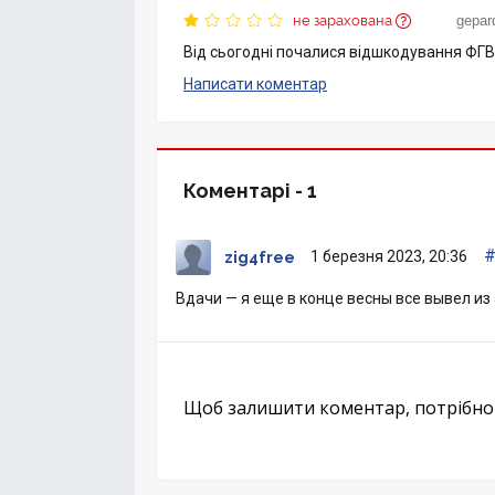
не зарахована
gepar
Від сьогодні почалися відшкодування ФГ
Написати коментар
Коментарі -
1
1 березня 2023, 20:36
zig4free
Вдачи — я еще в конце весны все вывел из
Щоб залишити коментар, потрібн