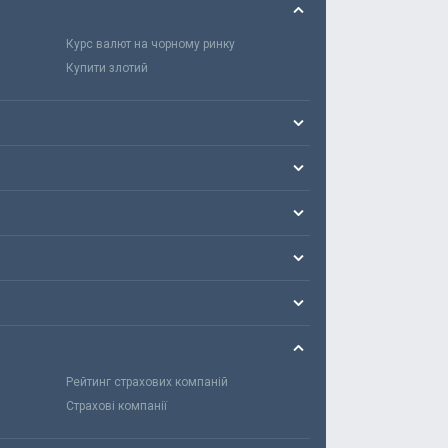
Курс валют на чорному ринку
Купити злотий
Рейтинг страхових компаній
Страхові компанії