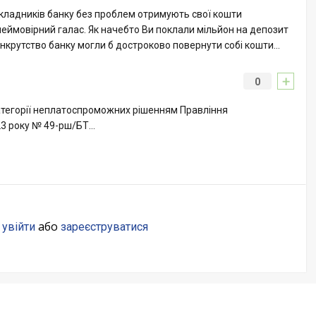
вкладників банку без проблем отримують свої кошти
 неймовірний галас. Як начебто Ви поклали мільйон на депозит
банкрутство банку могли б достроково повернути собі кошти…
+
0
тегорії неплатоспроможних рішенням Правління
23 року № 49-рш/БТ…
о
або
увійти
зареєструватися