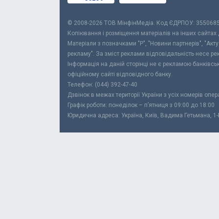
© 2008-2026 ТОВ МiнфiнМедiа. Код ЄДРПОУ: 355068
Копіювання і розміщення матеріалів на інших сайтах
Матеріали з позначками "Р", "Новини партнерів", "Акт
рекламу". За зміст реклами відповідальність несе р
Інформація на даній сторінці не є рекламою банківс
офіційному сайті відповідного банку.
Телефон: (044) 392-47-40
Дзвінок в межах території України з усіх номерів опе
Графік роботи: понеділок – п’ятниця з 09:00 до 18:00
Юридична адреса: Україна, Київ, Вадима Гетьмана, 1-