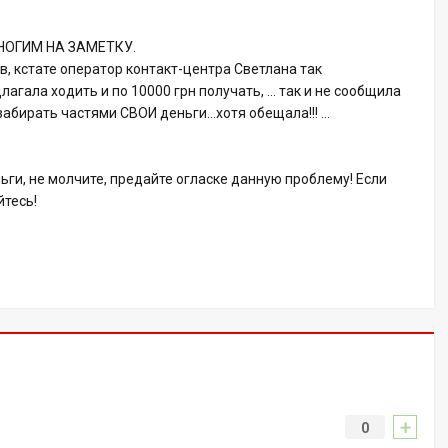
МНОГИМ НА ЗАМЕТКУ.
, кстате оператор контакт-центра Светлана так
лагала ходить и по 10000 грн получать, … так и не сообщила
 забирать частями СВОИ деньги…хотя обещала!!! …
ьги, не молчите, предайте огласке данную проблему! Если
йтесь!
+
0