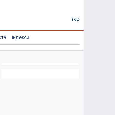
ВХІД
юта
Індекси