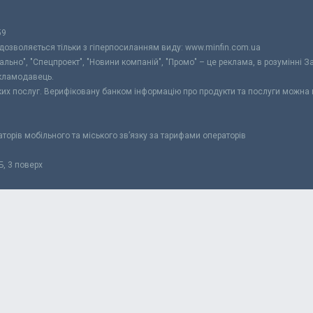
59
 дозволяється тільки з гіперпосиланням виду: www.minfin.com.ua
уально", "Спецпроект", "Новини компаній", "Промо" – це реклама, в розумінні З
екламодавець.
ьких послуг. Верифіковану банком інформацію про продукти та послуги можна
раторів мобільного та міського зв’язку за тарифами операторів
Б, 3 поверх