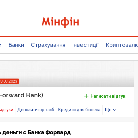
и
Банки
Страхування
Інвестиції
Криптовал
08.03.2023
Forward Bank)
Написати відгук
Відгуки
Депозити юр. осіб
Кредити для бізнеса
Ще
ь деньги с Банка Форвард