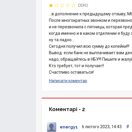
DDR2
…в дополнение к предыдущему отзыву, 
После многократных звонком и перезвонов
и не перезвонила с пятницы, которая пред
когда именно и в каком отделении я буду
ну та ладно…
Сегодня получил всю сумму до копейки!!!
Вывод: если банк не выплачивает вам ден
надо, обращайтесь в НБУ!!! Пишите и жалу
Кто требует, тот и получает!
Счастливо оставаться!
Написати коментар
Коментарі -
2
#
6 лютого 2023, 14:43
energy1