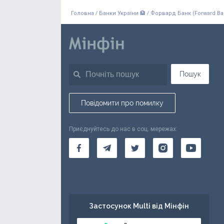
/
/
Головна
Банки України 🏦
Форвард Банк (Forward Ba
Пошук
Повідомити про помилку
Приєднуйтесь до нас в соц. мережах:
Застосунок Multi від Мінфін