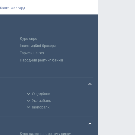
с Банка Форвард
Курс євро
Інвестиційні брокери
Тарифи на газ
Народний рейтинг банків
Ощадбанк
Укргазбанк
monobank
Курс валют на чорному ринку