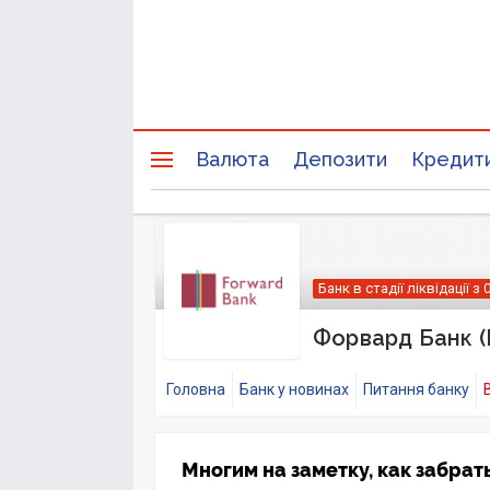
Валюта
Депозити
Кредит
Банк в стадії ліквідації з 
Форвард Банк (
Головна
Банк у новинах
Питання банку
Многим на заметку, как забрат