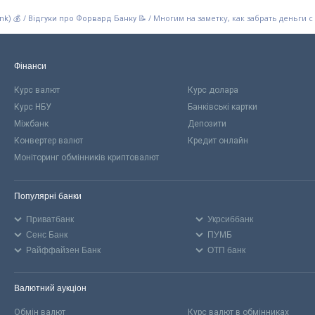
/
/
Многим на заметку, как забрать деньги 
nk) 💰
Відгуки про Форвард Банку 📝
Фінанси
Курс валют
Курс долара
Курс НБУ
Банківські картки
Міжбанк
Депозити
Конвертер валют
Кредит онлайн
Моніторинг обмінників криптовалют
Популярні банки
Приватбанк
Укрсиббанк
Сенс Банк
ПУМБ
Райффайзен Банк
ОТП банк
Валютний аукціон
Обмін валют
Курс валют в обмінниках