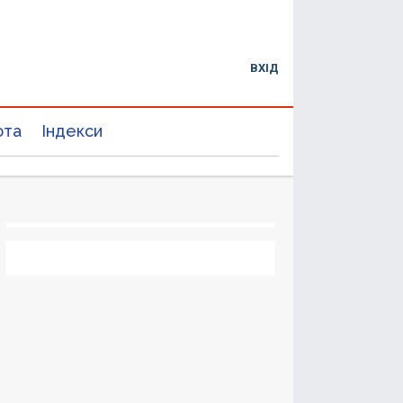
ВХІД
юта
Індекси