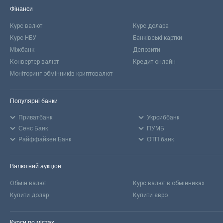
Фінанси
Курс валют
Курс долара
Курс НБУ
Банківські картки
Міжбанк
Депозити
Конвертер валют
Кредит онлайн
Моніторинг обмінників криптовалют
Популярні банки
Приватбанк
Укрсиббанк
Сенс Банк
ПУМБ
Райффайзен Банк
ОТП банк
Валютний аукціон
Обмін валют
Курс валют в обмінниках
Купити долар
Купити євро
Курси по містах