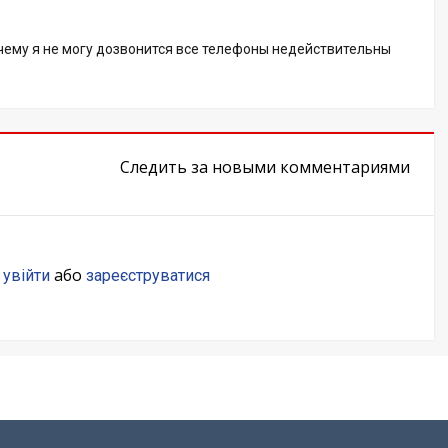
очему я не могу дозвонится все телефоны недействительны
Следить за новыми комментариями
о
або
увійти
зареєструватися