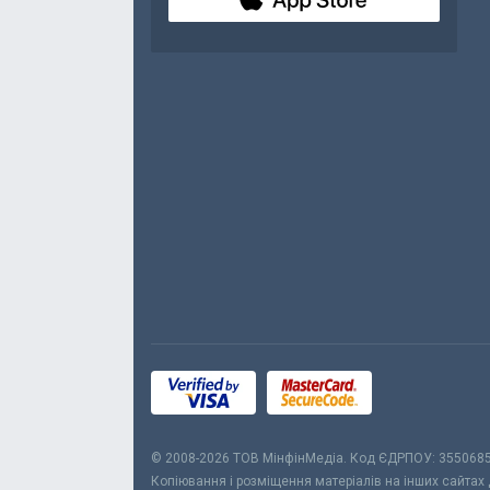
© 2008-2026 ТОВ МiнфiнМедiа. Код ЄДРПОУ: 355068
Копіювання і розміщення матеріалів на інших сайтах