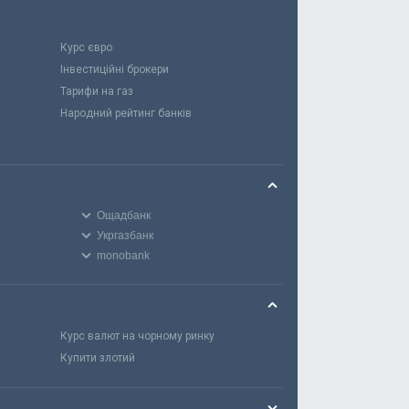
Курс євро
Інвестиційні брокери
Тарифи на газ
Народний рейтинг банків
Ощадбанк
Укргазбанк
monobank
Курс валют на чорному ринку
Купити злотий