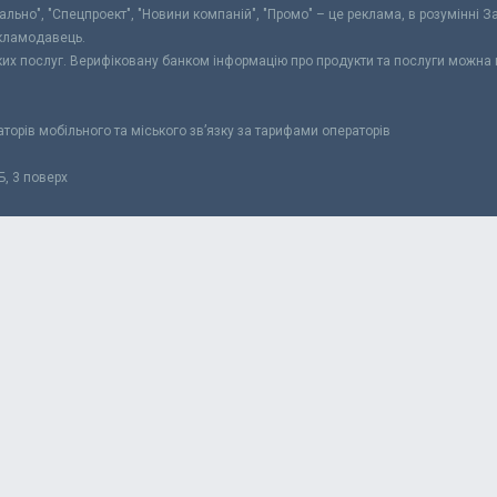
уально", "Спецпроект", "Новини компаній", "Промо" – це реклама, в розумінні З
екламодавець.
ьких послуг. Верифіковану банком інформацію про продукти та послуги можна
раторів мобільного та міського зв’язку за тарифами операторів
Б, 3 поверх