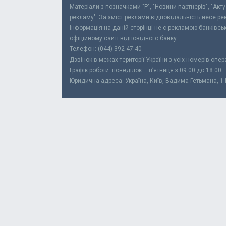
Матеріали з позначками "Р", "Новини партнерів", "Акт
рекламу". За зміст реклами відповідальність несе р
Інформація на даній сторінці не є рекламою банківс
офіційному сайті відповідного банку.
Телефон: (044) 392-47-40
Дзвінок в межах території України з усіх номерів опе
Графік роботи: понеділок – п’ятниця з 09:00 до 18:00
Юридична адреса: Україна, Київ, Вадима Гетьмана, 1-