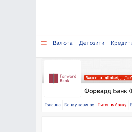
Валюта
Депозити
Кредит
Банк в стадії ліквідації з 
Форвард Банк (
Головна
Банк у новинах
Питання банку