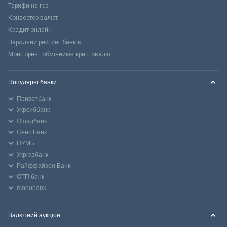
Тарифи на газ
Конвертер валют
Кредит онлайн
Народний рейтинг банків
Моніторинг обмінників криптовалют
Популярні банки
Приватбанк
Укрсиббанк
Ощадбанк
Сенс Банк
ПУМБ
Укргазбанк
Райффайзен Банк
ОТП банк
monobank
Валютний аукціон