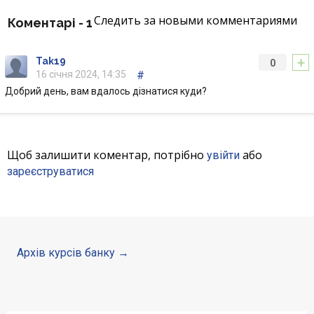
Депозити юр. осіб
Следить за новыми комментариями
Коментарі -
1
Кредити для бізнеса
+
Tak19
0
16 січня 2024, 14:35
#
Картки
Добрий день, вам вдалось дізнатися куди?
Відділення і банкомати
Щоб залишити коментар, потрібно
або
увійти
Інтернет-банкінг
зареєструватися
Банки-партнери
Акції
Архів курсів банку
Счета для бизнеса