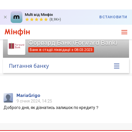
Multi від Мінфін
ВСТАНОВИТИ
(8,9K+)
Форвард Банк (Forward Bank)
Банк в стадії ліквідації з 08.03.2023
Питання банку
Головна
Банк у новинах
MariaGrigo
9 січня 2024, 14:25
Доброго дня, як дізнатись залишок по кредиту？
Питання банку
Відгуки