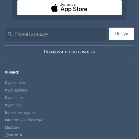
Доступно в
Пошук
Повідомити про помилку
Фінанси
Курс валют
Курс долара
Курс євро
Курс НБУ
Банківські картки
Інвестиційні брокери
Міжбанк
Депозити