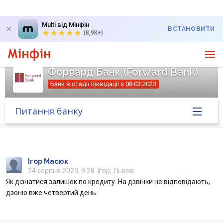
Multi від Мінфін
ВСТАНОВИТИ
(8,9K+)
Форвард Банк (Forward Bank)
Банк в стадії ліквідації з 08.03.2023
Питання банку
Головна
Банк у новинах
Ігор Масюк
24 серпня 2023, 9:28
Ігор, Львов
Як дізнатися залишок по кредиту. На дзвінки не відповідають,
Питання банку
дзоню вже четвертий день.
Відгуки