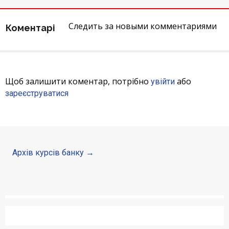
Депозити юр. осіб
Следить за новыми комментариями
Коментарі
Кредити для бізнеса
Картки
Щоб залишити коментар, потрібно
або
увійти
Відділення і банкомати
зареєструватися
Інтернет-банкінг
Банки-партнери
Архів курсів банку
Акції
Счета для бизнеса