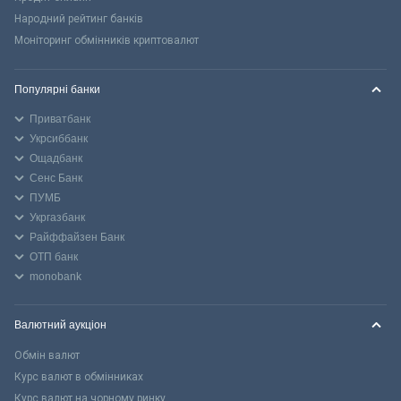
Народний рейтинг банків
Моніторинг обмінників криптовалют
Популярні банки
Приватбанк
Укрсиббанк
Ощадбанк
Сенс Банк
ПУМБ
Укргазбанк
Райффайзен Банк
ОТП банк
monobank
Валютний аукціон
Обмін валют
Курс валют в обмінниках
Курс валют на чорному ринку