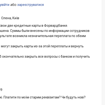
або
увійти
зареєструватися
Олена, Київ
свои две кредитные карты в Форвардбанке.
ашена. Суммы были внесены по информации сотрудников
зультате возникла незначительная переплата по обеим
 могут закрыть карты из-за этой переплаты и вернуть
об окончательно закрыть все вопросы с банком и получить
39
і. Платити по моїм старим реквізитам? Чи будуть нові?