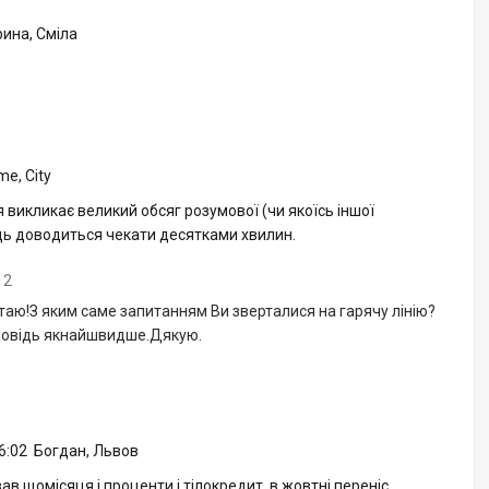
рина, Сміла
e, City
 викликає великий обсяг розумової (чи якоїсь іншої
відь доводиться чекати десятками хвилин.
12
ітаю!З яким саме запитанням Ви зверталися на гарячу лінію?
повідь якнайшвидше.Дякую.
6:02
Богдан, Львов
в щомісяця і проценти і тілокредит. в жовтні переніс