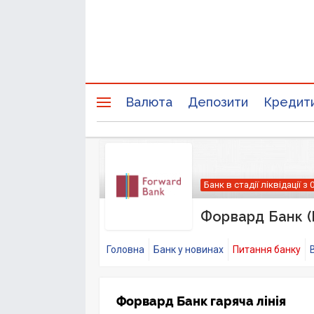
Валюта
Депозити
Кредит
Банк в стадії ліквідації з 
Форвард Банк (
Головна
Банк у новинах
Питання банку
Форвард Банк гаряча лінія