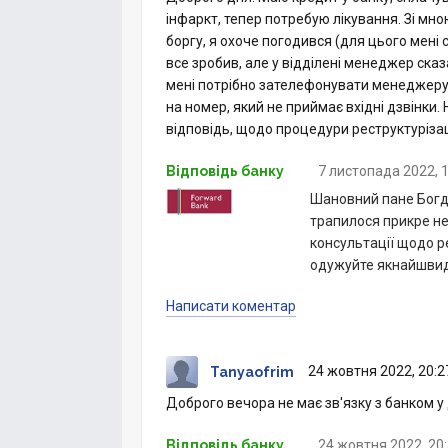
інфаркт, тепер потребую лікування. Зі мн
боргу, я охоче погодився (для цього мені 
все зробив, але у відділені менеджер сказ
мені потрібно зателефонувати менеджеру,
на номер, який не приймає вхідні дзвінки.
відповідь, щодо процедури реструктурізац
Відповідь банку
7 листопада 2022, 
Шановний пане Богда
трапилося прикре не
консультації щодо р
одужуйте якнайшви
Написати коментар
24 жовтня 2022, 20:2
Tanyaofrim
Доброго вечора не має зв'язку з банком у
Відповідь банку
24 жовтня 2022, 20