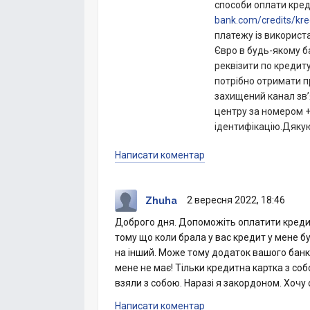
способи оплати кред
bank.com/credits/kr
платежу із використ
Євро в будь-якому б
реквізити по кредиту
потрібно отримати п
захищений канал зв’
центру за номером +
ідентифікацію.Дяку
Написати коментар
2 вересня 2022, 18:46
Zhuha
Доброго дня. Допоможіть оплатити креди
тому що коли брала у вас кредит у мене бу
на інший. Може тому додаток вашого банку
мене не має! Тільки кредитна картка з собо
взяли з собою. Наразі я закордоном. Хочу 
Написати коментар