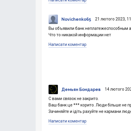
Написати коментар
21 лютого 2023, 11
Novichenko65
Вы объявили банк неплатежеспособным а ч
Что то никакой информации нет
Написати коментар
14 лютого 202
Демьян Бондарев
С вами связок не закрито.
Ваш банк це *** корито. Люди більше не п
Зачиняйте и ідіть рахуйте не кармани людей
Написати коментар