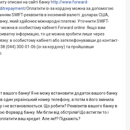
иту описані на сайті банку
http://www.forward-
editrepayment/
Оплатити із-за кордону можна за допомогою
анням SWIFT-реквізитів в іноземній валюті: доларах США,
анку, який здійснює міжнародні платежі. Уточнити SWIFT-
 можна в особистому кабінеті Forward online. Якщо вам
риватну інформацію, то це можна зробити лише через
язку: в особистому кабінеті або зателефонувавши до контакт-
38 (044) 300-01-06 (із-за кордону) та пройшовши
ю.
т вашого банку! Я не можу встановити додаток вашого банку
в один український номер телефону, а потім я його змінила
 і не встановлюється. Що робити? Реквізитів вашого банку в
ю Форвард банку. Ми бігли від обстрілів! Що встигли то і
оплатити ваш кредит. Але як!!? Підкажіть?