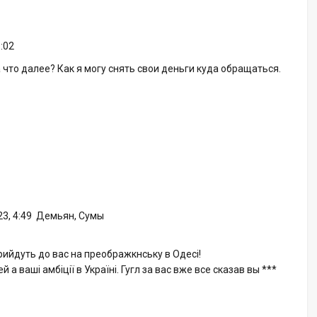
:02
то далее? Как я могу снять свои деньги куда обращаться.
3, 4:49
Демьян, Сумы
рийдуть до вас на преображкнську в Одесі!
 а ваші амбіції в Україні. Гугл за вас вже все сказав вы ***