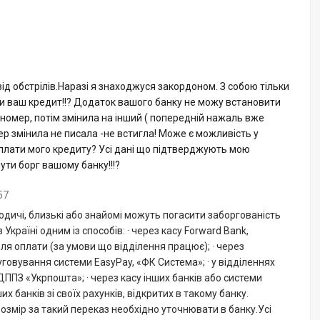
 від обстрілів.Наразі я знаходжуся закордоном. З собою тільки
ти ваш кредит!!? Додаток вашого банку не можу встановити
 номер, потім змінила на інший ( попередній нажаль вже
ер змінила не писала -не встигла! Може є можливість у
оплати мого кредиту? Усі дані що підтверджують мою
ути борг вашому банку!!!?
57
одичі, близькі або знайомі можуть погасити заборгованість
Україні одним із способів: · через касу Forward Bank,
ля оплати (за умови що відділення працює); · через
говування системи EasyPay, «ФК Система»; · у відділеннях
ДППЗ «Укрпошта»; · через касу інших банків або системи
их банків зі своїх рахунків, відкритих в такому банку.
ї розмір за такий переказ необхідно уточнювати в банку.Усі