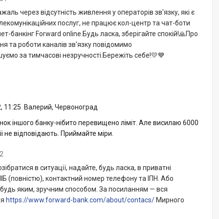
жаль через відсутність живлення у операторів зв'язку, які є
екомунікаційних послуг, не працює кол-центр та чат-боти
нет-банкінг Forward online.Будь ласка, зберігайте спокій!🙏Про
я та роботи каналів зв'язку повідомимо
ємо за тимчасові незручності.Бережіть себе!💛💙
, 11:25
Валерий, Червоноград
нок іншого банку-нібито перевищено ліміт. Але висилаю 6000
ініі не відповідають. Приймайте міри.
02
ібратися в ситуації, надайте, будь ласка, в приватні
ІБ (повністю), контактний номер телефону та ІПН. Або
, будь яким, зручним способом. За посиланням — вся
ія
https://www.forward-bank.com/about/contacs/
Мирного