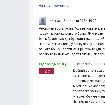
Написати коментар
2 вересня 2022, 19:03
Zhuha
Реквізити зосталися в Україні коли тікали
кредитна картка вашого банку. Як оплати
бо як брався кредит був один український
навіть не пам'ятаю!) у банку заяву що ном
вашого банку надати мені реквізити для 
особистість я можу надати! Як мені поверн
Відповідь банку
5 вересня 2022, 16:
Добрий день! Ваші р
за вашим кредитом в 
надавши реквізити д
термінали самообслу
поштового зв'язку У
Інтернет-банкінгу інш
Наявність комісії і ї