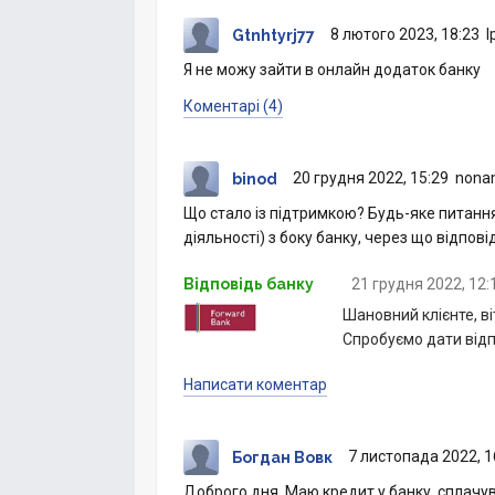
8 лютого 2023, 18:23
І
Gtnhtyrj77
Я не можу зайти в онлайн додаток банку
Коментарі (4)
20 грудня 2022, 15:29
nonam
binod
Що стало із підтримкою? Будь-яке питання
діяльності) з боку банку, через що відпо
Відповідь банку
21 грудня 2022, 12:
Шановний клієнте, в
Спробуємо дати від
Написати коментар
7 листопада 2022, 1
Богдан Вовк
Доброго дня. Маю кредит у банку, сплачува