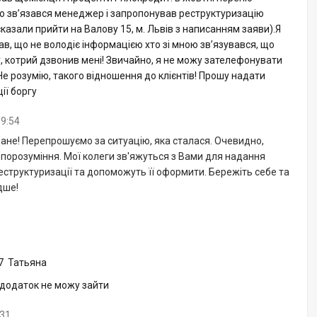
ою зв’язався менеджер і запропонував реструктуризацію
сказали прийти на Валову 15, м. Львів з написанням заяви).Я
ав, що не володіє інформацією хто зі мною зв’язувався, що
 котрий дзвонив мені! Звичайно, я не можу зателефонувати
 Не розумію, такого відношення до клієнтів! Прошу надати
ії боргу
19:54
не! Перепрошуємо за ситуацію, яка сталася. Очевидно,
порозуміння. Мої колеги зв'яжуться з Вами для надання
еструктуризації та допоможуть її оформити. Бережіть себе та
дше!
7
Татьяна
 додаток не можу зайти
:31