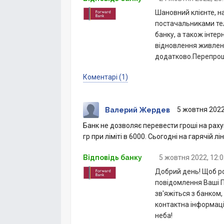
Шановний клієнте, на
постачальниками тел
банку, а також інтер
відновлення живленн
додатково.Перепрошу
Коментарі (1)
5 жовтня 2022
Валерий Жердев
Банк не дозволяє перевести гроші на раху
гр при ліміті в 6000. Сьогодні на гарячій л
Відповідь банку
5 жовтня 2022, 12:
Добрий день! Щоб роз
повідомлення Ваші П
зв'яжіться з банком
контактна інформац
неба!