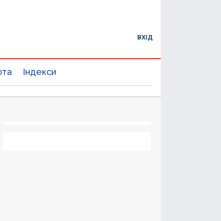
ВХІД
юта
Індекси