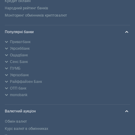
Кредит онлайн
Народний рейтинг банків
Моніторинг обмінників криптовалют
Популярні банки
Приватбанк
Укрсиббанк
Ощадбанк
Сенс Банк
ПУМБ
Укргазбанк
Райффайзен Банк
ОТП банк
monobank
Валютний аукціон
Обмін валют
Курс валют в обмінниках