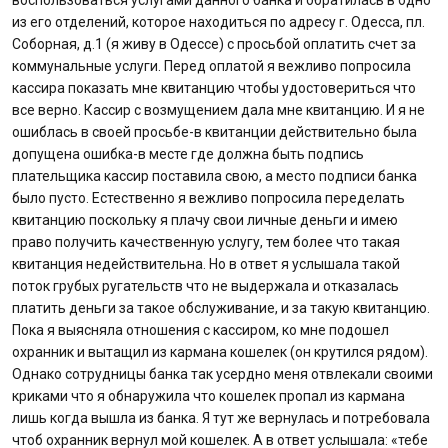
воспользоваться услугами данного банка и обратилась в одно
из его отделений, которое находиться по адресу г. Одесса, пл.
Соборная, д.1 (я живу в Одессе) с просьбой оплатить счет за
коммунальные услуги. Перед оплатой я вежливо попросила
кассира показать мне квитанцию чтобы удостовериться что
все верно. Кассир с возмущением дала мне квитанцию. И я не
ошиблась в своей просьбе-в квитанции действительно была
допущена ошибка-в месте где должна быть подпись
плательщика кассир поставила свою, а место подписи банка
было пусто. Естественно я вежливо попросила переделать
квитанцию поскольку я плачу свои личные деньги и имею
право получить качественную услугу, тем более что такая
квитанция недействительна. Но в ответ я услышала такой
поток грубых ругательств что не выдержала и отказалась
платить деньги за такое обслуживание, и за такую квитанцию.
Пока я выясняла отношения с кассиром, ко мне подошел
охранник и вытащил из кармана кошелек (он крутился рядом).
Однако сотрудницы банка так усердно меня отвлекали своими
криками что я обнаружила что кошелек пропал из кармана
лишь когда вышла из банка. Я тут же вернулась и потребовала
чтоб охранник вернул мой кошелек. А в ответ услышала: «тебе