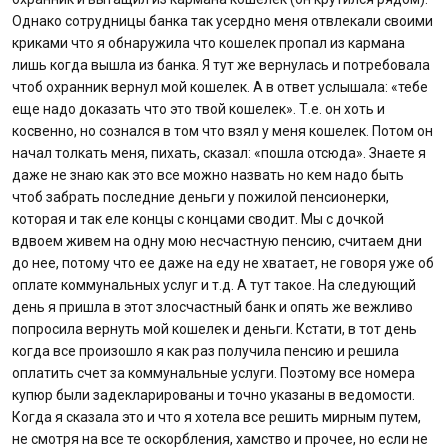
Однако сотрудницы банка так усердно меня отвлекали своими
криками что я обнаружила что кошелек пропал из кармана
лишь когда вышла из банка. Я тут же вернулась и потребовала
чтоб охранник вернул мой кошелек. А в ответ услышала: «тебе
еще надо доказать что это твой кошелек». Т.е. он хоть и
косвенно, но сознался в том что взял у меня кошелек. Потом он
начал толкать меня, пихать, сказал: «пошла отсюда». Знаете я
даже не знаю как это все можно назвать но кем надо быть
чтоб забрать последние деньги у пожилой пенсионерки,
которая и так еле концы с концами сводит. Мы с дочкой
вдвоем живем на одну мою несчастную пенсию, считаем дни
до нее, потому что ее даже на еду не хватает, не говоря уже об
оплате коммунальных услуг и т.д. А тут такое. На следующий
день я пришла в этот злосчастный банк и опять же вежливо
попросила вернуть мой кошелек и деньги. Кстати, в тот день
когда все произошло я как раз получила пенсию и решила
оплатить счет за коммунальные услуги. Поэтому все номера
купюр были задекларированы и точно указаны в ведомости.
Когда я сказала это и что я хотела все решить мирным путем,
не смотря на все те оскорбления, хамство и прочее, но если не