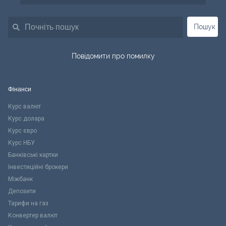
Пошук
Повідомити про помилку
Фінанси
Курс валют
Курс долара
Курс євро
Курс НБУ
Банківські картки
Інвестиційні брокери
Міжбанк
Депозити
Тарифи на газ
Конвертер валют