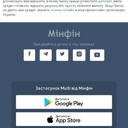
допоможуть вам вирішити, в якому банку краще розмістити
, взяти
депозит
кредит готівкою, відкрити рахунок або просто обміняти валюту. Якщо банки
не дають вам кредит, візьміть
в мікрофінансових організаціях
позику онлайн
України.
Приєднуйтесь до нас в соц. мережах:
Застосунок Multi від Мінфін
Доступно в
Доступно в