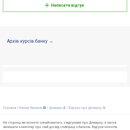
Написати відгук
Архів курсів банку
/
/
/
Відгуки про Демарку 📝
Головна
Банки України 🏦
Демарк 💰
На сторінці ви можете ознайомитись з відгуками про Демарку, а також
залишити коментар про свій досвід співпраці з банком. Відгуки клієнтів,