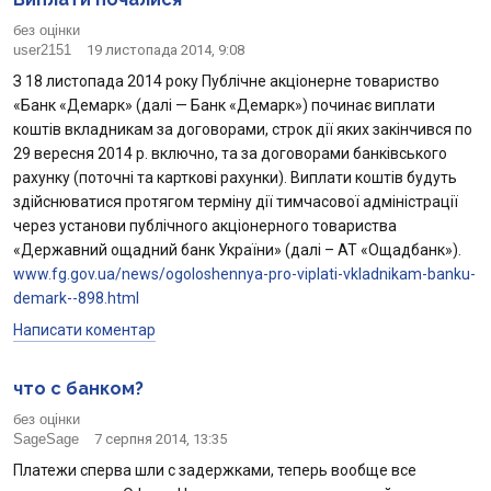
без оцінки
user2151
19 листопада 2014, 9:08
З 18 листопада 2014 року Публічне акціонерне товариство
«Банк «Демарк» (далі — Банк «Демарк») починає виплати
коштів вкладникам за договорами, строк дії яких закінчився по
29 вересня 2014 р. включно, та за договорами банківського
рахунку (поточні та карткові рахунки). Виплати коштів будуть
здійснюватися протягом терміну дії тимчасової адміністрації
через установи публічного акціонерного товариства
«Державний ощадний банк України» (далі – АТ «Ощадбанк»).
www.fg.gov.ua/news/ogoloshennya-pro-viplati-vkladnikam-banku-
demark--898.html
Написати коментар
что с банком?
без оцінки
SageSage
7 серпня 2014, 13:35
Платежи сперва шли с задержками, теперь вообще все