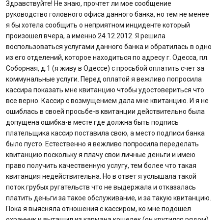
Здравствуйте! Не знаю, прочтет ли мое сообщение
руководство головного офиса данного банка, но тем не менее
я бы хотела сообщить о неприятном инциденте который
произошел вчера, а именно 24.12.2012. Я решила
воспользоваться услугами данного банка и обратилась в одно
из его отделений, которое находиться по адресу г. Одесса, пл.
Соборная, д.1 (я живу в Одессе) с просьбой оплатить счет за
коммунальные услуги. Перед оплатой я вежливо попросила
кассира показать мне квитанцию чтобы удостовериться что
все верно. Кассир с возмущением дала мне квитанцию. И я не
ошиблась в своей просьбе-в квитанции действительно была
допущена ошибка-в месте где должна быть подпись
плательщика кассир поставила свою, а место подписи банка
было пусто. Естественно я вежливо попросила переделать
квитанцию поскольку я плачу свои личные деньги и имею
право получить качественную услугу, тем более что такая
квитанция недействительна. Но в ответ я услышала такой
поток грубых ругательств что не выдержала и отказалась
платить деньги за такое обслуживание, и за такую квитанцию.
Пока я выясняла отношения с кассиром, ко мне подошел
охранник и вытащил из кармана кошелек (он крутился рядом).