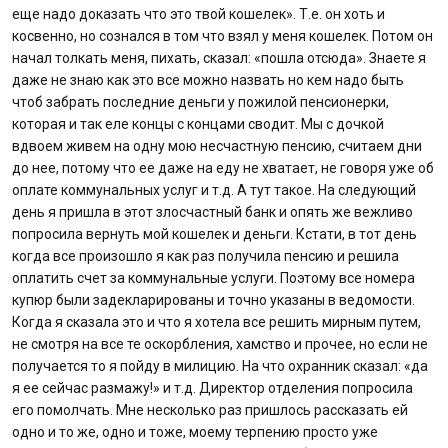
еще надо доказать что это твой кошелек». Т.е. он хоть и
косвенно, но сознался в том что взял у меня кошелек. Потом он
начал толкать меня, пихать, сказал: «пошла отсюда». Знаете я
даже не знаю как это все можно назвать но кем надо быть
чтоб забрать последние деньги у пожилой пенсионерки,
которая и так еле концы с концами сводит. Мы с дочкой
вдвоем живем на одну мою несчастную пенсию, считаем дни
до нее, потому что ее даже на еду не хватает, не говоря уже об
оплате коммунальных услуг и т.д. А тут такое. На следующий
день я пришла в этот злосчастный банк и опять же вежливо
попросила вернуть мой кошелек и деньги. Кстати, в тот день
когда все произошло я как раз получила пенсию и решила
оплатить счет за коммунальные услуги. Поэтому все номера
купюр были задекларированы и точно указаны в ведомости.
Когда я сказала это и что я хотела все решить мирным путем,
не смотря на все те оскорбления, хамство и прочее, но если не
получается то я пойду в милицию. На что охранник сказал: «да
я ее сейчас размажу!» и т.д. Директор отделения попросила
его помолчать. Мне несколько раз пришлось рассказать ей
одно и то же, одно и тоже, моему терпению просто уже