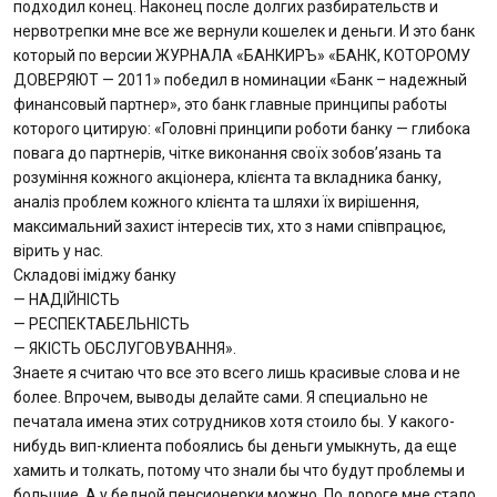
подходил конец. Наконец после долгих разбирательств и
нервотрепки мне все же вернули кошелек и деньги. И это банк
который по версии ЖУРНАЛА «БАНКИРЪ» «БАНК, КОТОРОМУ
ДОВЕРЯЮТ — 2011» победил в номинации «Банк – надежный
финансовый партнер», это банк главные принципы работы
которого цитирую: «Головні принципи роботи банку — глибока
повага до партнерів, чітке виконання своїх зобов’язань та
розуміння кожного акціонера, клієнта та вкладника банку,
аналіз проблем кожного клієнта та шляхи їх вирішення,
максимальний захист інтересів тих, хто з нами співпрацює,
вірить у нас.
Складові іміджу банку
— НАДІЙНІСТЬ
— РЕСПЕКТАБЕЛЬНІСТЬ
— ЯКІСТЬ ОБСЛУГОВУВАННЯ».
Знаете я считаю что все это всего лишь красивые слова и не
более. Впрочем, выводы делайте сами. Я специально не
печатала имена этих сотрудников хотя стоило бы. У какого-
нибудь вип-клиента побоялись бы деньги умыкнуть, да еще
хамить и толкать, потому что знали бы что будут проблемы и
большие. А у бедной пенсионерки можно. По дороге мне стало