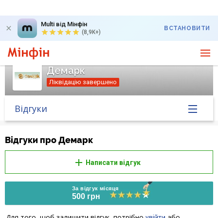
Multi від Мінфін
ВСТАНОВИТИ
(8,9K+)
Демарк
Ліквідацію завершено
Відгуки
Головна
Відгуки про Демарк
Банк у новинах
Написати відгук
Курс валют у банку
За відгук місяця
500 грн
Питання банку
Для того, щоб залишити відгук, потрібно
або
увійти