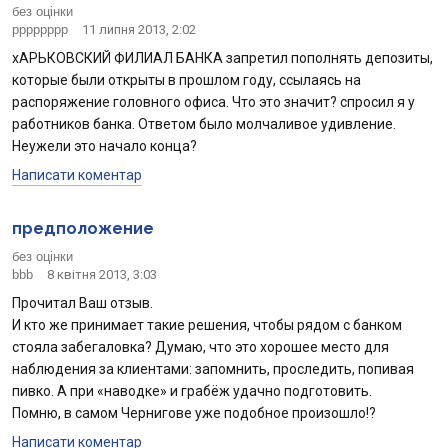
без оцінки
pppppppp
11 липня 2013, 2:02
хАРЬКОВСКИЙ ФИЛИАЛ БАНКА запретил пополнять депозиты,
которые были открыты в прошлом году, ссылаясь на
распоряжение головного офиса. Что это значит? спросил я у
работников банка. Ответом было молчаливое удивление.
Неужели это начало конца?
Написати коментар
предположение
без оцінки
bbb
8 квітня 2013, 3:03
Прочитал Ваш отзыв.
И кто же принимает такие решения, чтобы рядом с банком
стояла забегаловка? Думаю, что это хорошее место для
наблюдения за клиентами: запомнить, проследить, попивая
пивко. А при «наводке» и грабёж удачно подготовить.
Помню, в самом Чернигове уже подобное произошло!?
Написати коментар