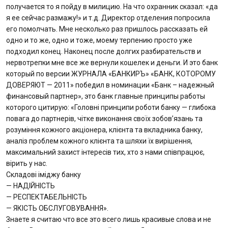
получается то я пойду в милицию. На что охранник сказал: «да
я ее сейчас размажу!» и т.д. Директор отделения попросила
его помолчать. Мне несколько раз пришлось рассказать ей
одно и то же, одно и тоже, моему терпению просто уже
подходил конец. Наконец после долгих разбирательств и
нервотрепки мне все же вернули кошелек и деньги. И это банк
который по версии ЖУРНАЛА «БАНКИРЪ» «БАНК, КОТОРОМУ
ДОВЕРЯЮТ — 2011» победил в номинации «Банк – надежный
финансовый партнер», это банк главные принципы работы
которого цитирую: «Головні принципи роботи банку — глибока
повага до партнерів, чітке виконання своїх зобов’язань та
розуміння кожного акціонера, клієнта та вкладника банку,
аналіз проблем кожного клієнта та шляхи їх вирішення,
максимальний захист інтересів тих, хто з нами співпрацює,
вірить у нас.
Складові іміджу банку
— НАДІЙНІСТЬ
— РЕСПЕКТАБЕЛЬНІСТЬ
— ЯКІСТЬ ОБСЛУГОВУВАННЯ».
Знаете я считаю что все это всего лишь красивые слова и не