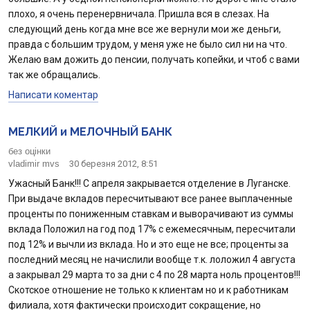
плохо, я очень перенервничала. Пришла вся в слезах. На
следующий день когда мне все же вернули мои же деньги,
правда с большим трудом, у меня уже не было сил ни на что.
Желаю вам дожить до пенсии, получать копейки, и чтоб с вами
так же обращались.
Написати коментар
МЕЛКИЙ и МЕЛОЧНЫЙ БАНК
без оцінки
vladimir mvs
30 березня 2012, 8:51
Ужасный Банк!!! С апреля закрывается отделение в Луганске.
При выдаче вкладов пересчитывают все ранее выплаченные
проценты по пониженным ставкам и выворачивают из суммы
вклада Положил на год под 17% с ежемесячным, пересчитали
под 12% и вычли из вклада. Но и это еще не все; проценты за
последний месяц не начислили вообще т.к. лоложил 4 августа
а закрывал 29 марта то за дни с 4 по 28 марта ноль процентов!!!
Скотское отношение не только к клиентам но и к работникам
филиала, хотя фактически происходит сокращение, но