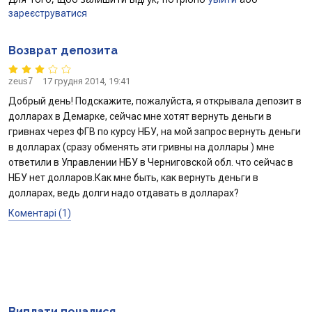
зареєструватися
Відгуки
Возврат депозита
Кредити для бізнеса
zeus7
17 грудня 2014, 19:41
Картки
Добрый день! Подскажите, пожалуйста, я открывала депозит в
долларах в Демарке, сейчас мне хотят вернуть деньги в
Счета для бизнеса
гривнах через ФГВ по курсу НБУ, на мой запрос вернуть деньги
в долларах (сразу обменять эти гривны на доллары ) мне
ответили в Управлении НБУ в Черниговской обл. что сейчас в
НБУ нет долларов.Как мне быть, как вернуть деньги в
долларах, ведь долги надо отдавать в долларах?
Коментарі (1)
Виплати почалися