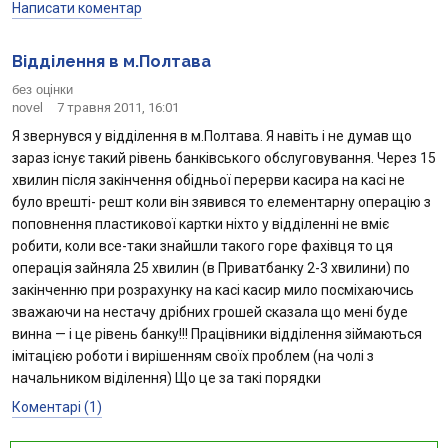
Написати коментар
Відділення в м.Полтава
без оцінки
novel
7 травня 2011, 16:01
Я звернувся у відділення в м.Полтава. Я навіть і не думав що
зараз існує такий рівень банківського обслуговування. Через 15
хвилин після закінчення обідньої перерви касира на касі не
було врешті- решт коли він зявився то елементарну операцію з
поповнення пластикової картки ніхто у відділенні не вміє
робити, коли все-таки знайшли такого горе фахівця то ця
операція зайняла 25 хвилин (в Приватбанку 2-3 хвилини) по
закінченню при розрахунку на касі касир мило посміхаючись
зважаючи на нестачу дрібних грошей сказала що мені буде
винна — і це рівень банку!!! Працівники відділення зіймаються
імітацією роботи і вирішенням своїх проблем (на чолі з
начальником віділення) Що це за такі порядки
Коментарі (1)