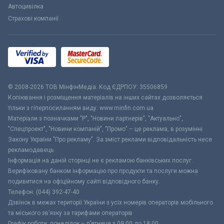
Автоцивілка
Страхові компанії
© 2008-2026 ТОВ МiнфiнМедiа. Код ЄДРПОУ: 35506859
Копіювання і розміщення матеріалів на інших сайтах дозволяється
тільки з гіперпосиланням виду: www.minfin.com.ua
Матеріали з позначками "Р", "Новини партнерів", "Актуально",
"Спецпроект", "Новини компаній", "Промо" – це реклама, в розумінні
Закону України "Про рекламу". За зміст реклами відповідальність несе
рекламодавець.
Інформація на даній сторінці не є рекламою банківських послуг.
Верифіковану банком інформацію про продукти та послуги можна
подивитися на офіційному сайті відповідного банку.
Телефон: (044) 392-47-40
Дзвінок в межах території України з усіх номерів операторів мобільного
та міського зв’язку за тарифами операторів
Графік роботи: понеділок – п’ятниця з 09:00 до 18:00