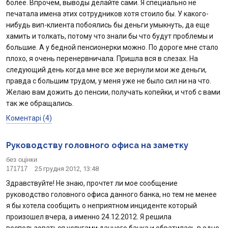
более. Впрочем, выводы делайте сами. Я специально не
печатала имена этих сотрудников хотя стоило бы. У какого-
нибудь вип-клиента побоялись бы деньги умыкнуть, да еще
хамить и толкать, потому что знали бы что будут проблемы и
большие. А у бедной пенсионерки можно. По дороге мне стало
плохо, я очень перенервничала. Пришла вся в слезах. На
следующий день когда мне все же вернули мои же деньги,
правда с большим трудом, у меня уже не было сил ни на что.
Желаю вам дожить до пенсии, получать копейки, и чтоб с вами
так же обращались.
Коментарі (4)
Руководству головного офиса на заметку
без оцінки
171717
25 грудня 2012, 13:48
Здравствуйте! Не знаю, прочтет ли мое сообщение
руководство головного офиса данного банка, но тем не менее
я бы хотела сообщить о неприятном инциденте который
произошел вчера, а именно 24.12.2012. Я решила