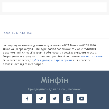
/
Головна
БТА Банк 💰
На сторінці ви можете дізнатися курс валют в БТА Банку на 07.08.2026.
Інформація про актуальний курсі валют допоможе вам орієнтуватися
в економічній ситуації в країні і обмінювати гроші за вигідним курсом.
Розрахувати яку суму ви отримаєте при обміні допоможе
.
конвертер валют
Він швидко переведе
,
і інші валюти
рублі в долари
євро в гривні
в залежності від ваших потреб.
Приєднуйтесь до нас в соц. мережах: