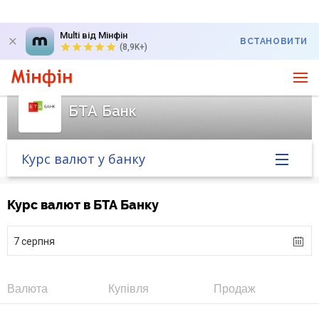
Multi від Мінфін
ВСТАНОВИТИ
(8,9K+)
БТА Банк
Курс валют у банку
Головна
Курс валют в БТА Банку
Банк у новинах
7 серпня
Курс валют у банку
Валюта
Купівля
Продаж
Питання банку