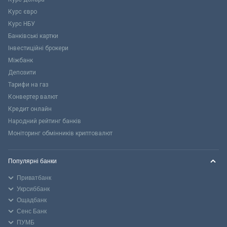
Курс євро
Курс НБУ
Банківські картки
Інвестиційні брокери
Міжбанк
Депозити
Тарифи на газ
Конвертер валют
Кредит онлайн
Народний рейтинг банків
Моніторинг обмінників криптовалют
Популярні банки
Приватбанк
Укрсиббанк
Ощадбанк
Сенс Банк
ПУМБ