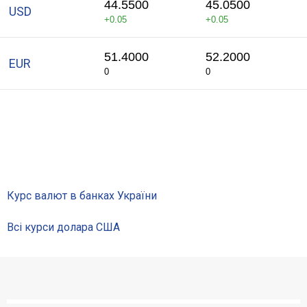
44.5500
45.0500
USD
Відгуки
+0.05
+0.05
Депозити юр. осіб
51.4000
52.2000
EUR
0
0
Кредити для бізнеса
Картки
Відділення і банкомати
Інтернет-банкінг
Курс валют в банках України
Всі курси долара США
Банки-партнери
Акції
Рахунки для бізнесу