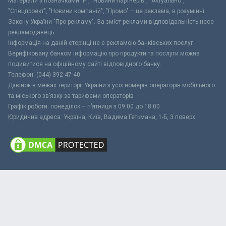
Матеріали з позначками "Р", "Новини партнерів", "Актуально",
"Спецпроект", "Новини компаній", "Промо" – це реклама, в розумінні
Закону України "Про рекламу". За зміст реклами відповідальність несе
рекламодавець.
Інформація на даній сторінці не є рекламою банківських послуг.
Верифіковану банком інформацію про продукти та послуги можна
подивитися на офіційному сайті відповідного банку.
Телефон: (044) 392-47-40
Дзвінок в межах території України з усіх номерів операторів мобільного
та міського зв’язку за тарифами операторів
Графік роботи: понеділок – п’ятниця з 09:00 до 18:00
Юридична адреса: Україна, Київ, Вадима Гетьмана, 1-Б, 3 поверх