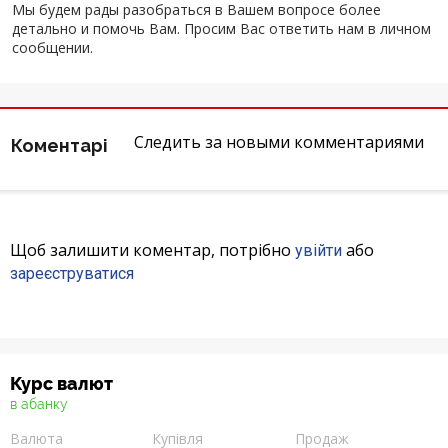
Інтернет-банкінг
Мы будем рады разобраться в Вашем вопросе более
детально и помочь Вам. Просим Вас ответить нам в личном
сообщении.
Банки-партнери
Акції
Следить за новыми комментариями
Коментарі
Счета для бизнеса
Щоб залишити коментар, потрібно
або
увійти
зареєструватися
Курс валют
в абанку
Валюта
Купівля
Продаж