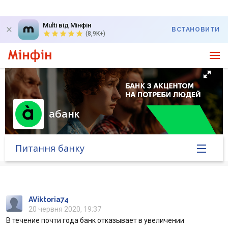
Multi від Мінфін
ВСТАНОВИТИ
(8,9K+)
абанк
Питання банку
Головна
Банк у новинах
AViktoria74
20 червня 2020, 19:37
В течение почти года банк отказывает в увеличении
Курс валют у банку