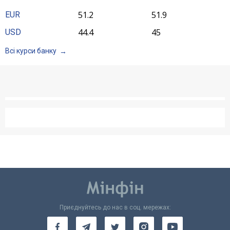
51.2
51.9
EUR
44.4
45
USD
Всі курси банку
Приєднуйтесь до нас в соц. мережах: