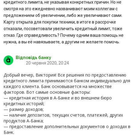
кредитного лимита, не указывая конкретных причин. Но не
смотря на это ежедневно названивают моим коллегам с
Питання банку
предложением об увеличении, либо же увеличивают сами.
Карту открыла для покупки техники, в итоге в рассрочке
Відгуки
отказали, посоветовали увеличить кредитный лимит, тоже
отказ. Где справедливость? Почему одним ваша помощь не
нужна, а вы её навязываете, а другим не желаете помочь.
Депозити
Відповідь банку
Депозити юр. осіб
20 червня 2020, 20:24
Добрый вечер, Виктория! Все решения по предоставлению
Кредити для бізнеса
кредитного лимита принимаются банком индивидуально для
каждого клиента. Банк основывается на множестве
Кредити
факторов. Вот самые основные факторы:
— кредитная история в А-Банке и во внешнем бюро
кредитных историй;
Картки
— размер доходов;
— наличие депозитов, текущих счетов, платежей, других
продуктов А-Банка;
Відділення і банкомати
— предоставление дополнительных документов о доходах в
Банк.