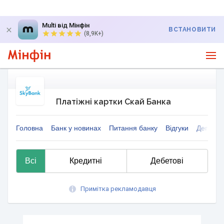
Multi від Мінфін
ВСТАНОВИТИ
(8,9K+)
Платіжні картки Скай Банка
Головна
Банк у новинах
Питання банку
Відгуки
Депозит
Всі
Кредитні
Дебетові
Примітка рекламодавця