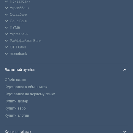
Приватбанк
Укрсиббанк
Ощадбанк
Сенс Банк
ПУМБ
Укргазбанк
Райффайзен Банк
ОТП банк
monobank
Валютний аукціон
Обмін валют
Курс валют в обмінниках
Курс валют на чорному ринку
Купити долар
Купити євро
Купити злотий
Курси по містах