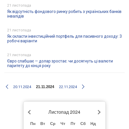
21 листопада
Як відсутність фондового ринку робить з українських банків
інвалідів
21 листопада
Як скласти інвестиційний портфель для пасивного доходу: 3
робочі варіанти
21 листопада
Євро слабшає — долар зростає: чи досягнуть ці валюти
паритету до кінця року
20.11.2024
21.11.2024
22.11.2024
Листопад 2024
Пн
Вт
Ср
Чт
Пт
Сб
Нд