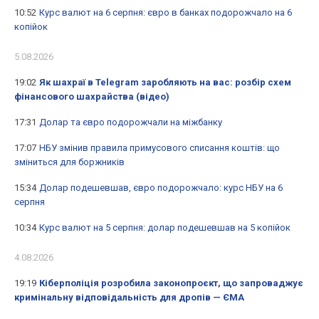
10:52
Курс валют на 6 серпня: євро в банках подорожчало на 6
копійок
5.08.2026
19:02
Як шахраї в Telegram заробляють на вас: розбір схем
фінансового шахрайства (відео)
17:31
Долар та євро подорожчали на міжбанку
17:07
НБУ змінив правила примусового списання коштів: що
зміниться для боржників
15:34
Долар подешевшав, євро подорожчало: курс НБУ на 6
серпня
10:34
Курс валют на 5 серпня: долар подешевшав на 5 копійок
4.08.2026
19:19
Кіберполіція розробила законопроєкт, що запроваджує
кримінальну відповідальність для дропів — ЄМА