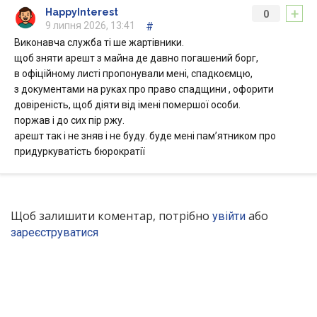
+
HappyInterest
0
9 липня 2026, 13:41
#
Виконавча служба ті ше жартівники.
щоб зняти арешт з майна де давно погашений борг,
в офіційному листі пропонували мені, спадкоємцю,
з документами на руках про право спадщини , офорити
довіреність, щоб діяти від імені помершої особи.
поржав і до сих пір ржу.
арешт так і не зняв і не буду. буде мені пам’ятником про
придуркуватість бюрократії
Щоб залишити коментар, потрібно
або
увійти
зареєструватися