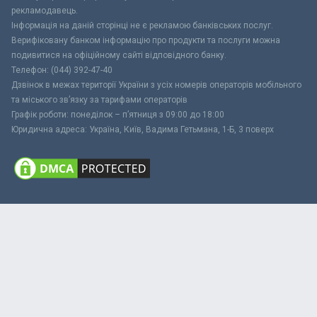
рекламодавець.
Інформація на даній сторінці не є рекламою банківських послуг.
Верифіковану банком інформацію про продукти та послуги можна
подивитися на офіційному сайті відповідного банку.
Телефон: (044) 392-47-40
Дзвінок в межах території України з усіх номерів операторів мобільного
та міського зв’язку за тарифами операторів
Графік роботи: понеділок – п’ятниця з 09:00 до 18:00
Юридична адреса: Україна, Київ, Вадима Гетьмана, 1-Б, 3 поверх